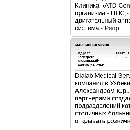
Клиника «ATD Cent
организма:- ЦНС;-
двигательный апп
система;- Репр...
Dialab Medical Service
Адрес:
Ташкент 
Телефон:
(+998 71
Мобильный:
Режим работы:
Dialab Medical Se
компания в Узбек
Александром Юрье
партнерами созда
подразделений ко
столичных больни
открывать розничн