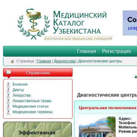
Главная
Регистрация
Cтраница :
Главная
|
Диагностика
|
Диагностические центры
Справочник
Болезни
Диеты
Диагностические центр
Лекарства
Лекарственные травы
Медицинские статьи
Центральная поликлиника
Медицинские термины
Адрес:
Телефон:
Мобильны
Режим ра