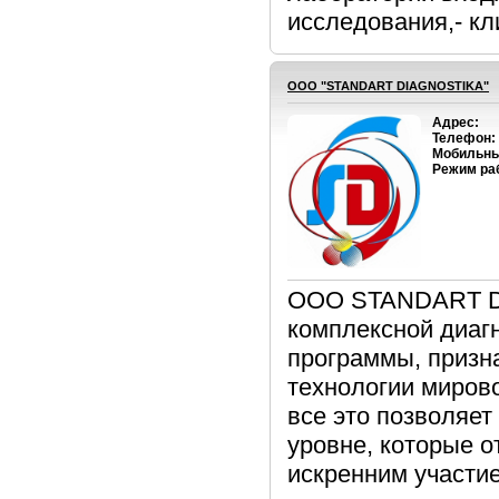
исследования,- кли
OOO "STANDART DIAGNOSTIKA"
Адрес:
Телефон:
Мобильны
Режим ра
OOO STANDART DI
комплексной диагн
программы, призн
технологии мирово
все это позволяе
уровне, которые 
искренним участием