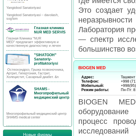
где имеется св
Yangiobod Sanatoriyasi
Это создает уд
Yangiobod Sanatoriyasi – davolash,
неразрывност
sog’lom
Лаборатория пр
Глазная клиника
NUR MED SERVIS
— спектр иссл
Глазная Клиника “NUR
MED” предлагает эффективную и
качественную диагностику и лечен
большинство во
”SIHATGOH”
Sanatoriy-
profilaktoriysi
BIOGEN MED
Остеохондроз, Грыжа позвоночника,
Артрит, Гипертония, Гастрит,
Холецистит, Сахарный диабет. &n
Адрес:
Ташкент
Телефон:
+998 (71
Мобильный:
+998(95
SHAMS -
Режим работы:
Пн-Пт: 8:
Многопрофильный
медицинский центр
BIOGEN MEDС
оборудование
Многопрофильный медицинский центр
SHAMS medical center
процесс прово
исследовани
Новые фирмы