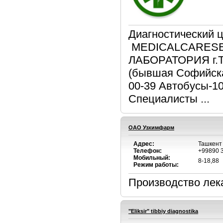
Диагностический
MEDICALCARES
ЛАБОРАТОРИЯ г.Та
(бывшая Софийска
00-39 Автобусы-10;
Специалисты ...
ОАО Узхимфарм
Адрес:
Ташкент
Телефон:
+99890 
Мобильный:
8-18,88
Режим работы:
Производство лека
"Eliksir" tibbiy diagnostika