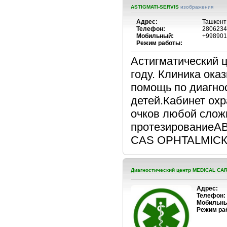
ASTIGMATI-SERVIS
изображения
Адрес:
Ташкент
Телефон:
2806234
Мобильный:
+998901
Режим работы:
Астигматический 
году. Клиника ок
помощь по диагнос
детей.Кабинет ох
очков любой слож
протезирование
САS OPHTALMIC
Диагностический центр MEDICAL CA
Адрес:
Телефон:
Мобильны
Режим ра