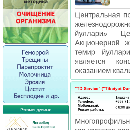
Центральная по
железнодоро
йуллари» Цент
Акционерной ж
темир йуллари
является кон
оказанием квал
"TD-Service" ("Tibbiyot 
Адрес:
Ташкент 
Телефон:
+998 71 
Мобильный:
с 8:00 д
Рекомендуемые
Режим работы:
Многопрофильн
Янгиобод
санаторияси