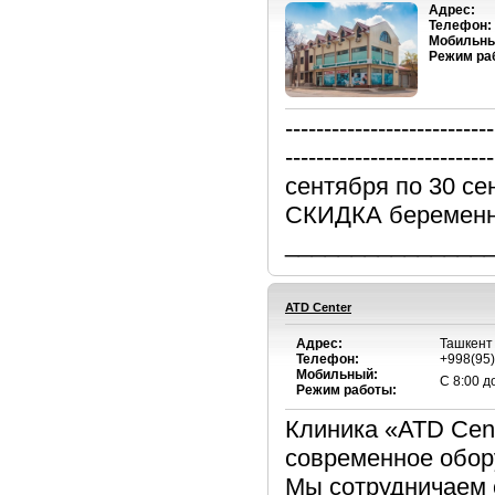
Адрес:
Телефон:
Мобильны
Режим ра
-------------------------
--------------------------
сентября по 30 се
СКИДКА беременн
________________
ATD Center
Адрес:
Ташкент
Телефон:
+998(95
Мобильный:
С 8:00 до
Режим работы:
Клиника «ATD Cent
современное обор
Мы сотрудничаем 