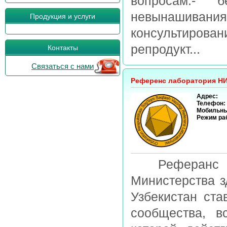
вопросам:- б
невынашивани
Продукция и услуги
консультиров
репродукт...
Контакты
Связаться с нами
Референс лаборатория Н
Адрес:
Телефон:
Мобильны
Режим ра
Реферанс Ла
Министерства з
Узбекистан ста
сообщества, в