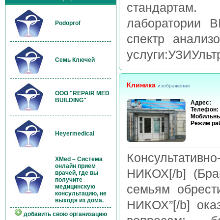
стандартам
лаборатории 
Podoprof
спектр анали
услуги:УЗИУльтр
Семь Ключей
Клиника
изображения
OOO "REPAIR MED
BUILDING"
Адрес:
Телефон:
Мобильны
Режим ра
Heyermedical
Консультативн
XMed – Система
онлайн прием
НИКОХ[/b] (Бра
врачей, где вы
получите
семьям обрест
медицинскую
консультацию, не
выходя из дома.
НИКОХ”[/b] ок
добавить свою организацию