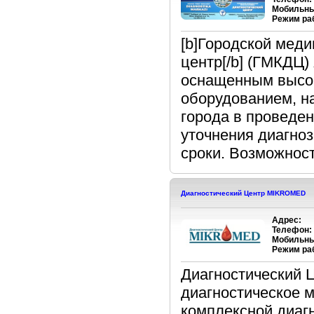
Мобильны
Режим ра
[b]Городской меди
центр[/b] (ГМКДЦ
оснащенным высок
оборудованием, н
города в проведе
уточнения диагноз
сроки. Возможност
Диагностический Центр MIKROMED
Адрес:
Телефон:
Мобильны
Режим ра
Диагностический 
диагностическое 
комплексной диаг