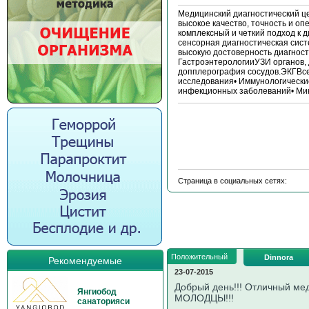
Медицинский диагностический це
высокое качество, точность и оп
комплексный и четкий подход к
сенсорная диагностическая сис
высокую достоверность диагнос
ГастроэнтерологииУЗИ органов, 
допплерография сосудов.ЭКГВсе
исследования• Иммунологические
инфекционных заболеваний• Мик
Страница в социальных сетях:
Положительный
Dinnora
Рекомендуемые
23-07-2015
Добрый день!!! Отличный мед
Янгиобод
МОЛОДЦЫ!!!
санаторияси