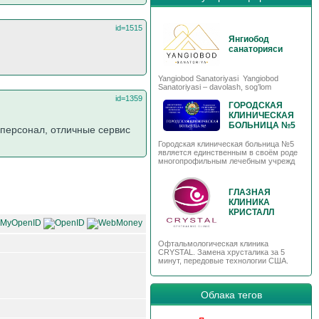
id=1515
Янгиобод
санаторияси
Yangiobod Sanatoriyasi Yangiobod
Sanatoriyasi – davolash, sog’lom
id=1359
ГОРОДСКАЯ
КЛИНИЧЕСКАЯ
БОЛЬНИЦА №5
 персонал, отличные сервис
Городская клиническая больница №5
является единственным в своём роде
многопрофильным лечебным учрежд
ГЛАЗНАЯ
КЛИНИКА
КРИСТАЛЛ
Офтальмологическая клиника
CRYSTAL. Замена хрусталика за 5
минут, передовые технологии США.
Облака тегов