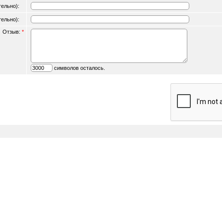
ательно):
ательно):
Отзыв:
*
символов осталось.