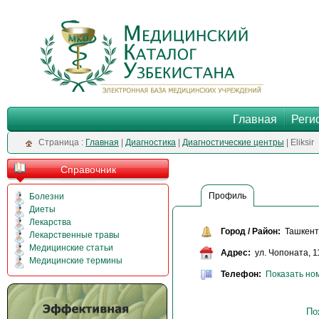
Главная
Реги
Cтраница :
Главная
|
Диагностика
|
Диагностические центры
| Eliksir
Справочник
Профиль
Болезни
Диеты
Лекарства
Город / Район:
Ташкент 
Лекарственные травы
Медицинские статьи
Адрес:
ул. Чопоната, 1
Медицинские термины
Телефон:
Показать но
По