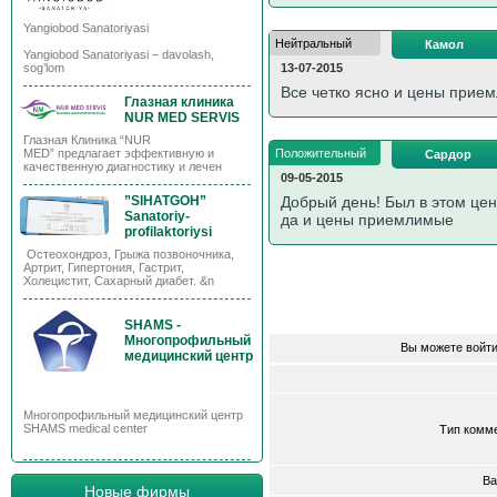
Yangiobod Sanatoriyasi
Нейтральный
Камол
Yangiobod Sanatoriyasi – davolash,
sog’lom
13-07-2015
Все четко ясно и цены прие
Глазная клиника
NUR MED SERVIS
Глазная Клиника “NUR
MED” предлагает эффективную и
Положительный
Сардор
качественную диагностику и лечен
09-05-2015
”SIHATGOH”
Добрый день! Был в этом цен
Sanatoriy-
да и цены приемлимые
profilaktoriysi
Остеохондроз, Грыжа позвоночника,
Артрит, Гипертония, Гастрит,
Холецистит, Сахарный диабет. &n
SHAMS -
Многопрофильный
Вы можете войти
медицинский центр
Многопрофильный медицинский центр
SHAMS medical center
Тип комм
Ва
Новые фирмы