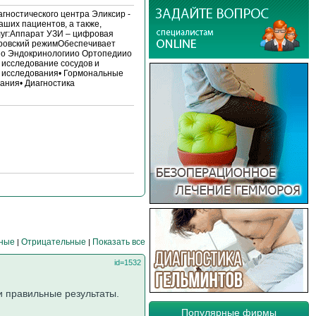
гностического центра Эликсир -
аших пациентов, а также,
луг:Аппарат УЗИ – цифровая
еровский режимОбеспечивает
ииo Эндокринологииo Ортопедииo
 исследование сосудов и
е исследования• Гормональные
ания• Диагностика
ные
Отрицательные
Показать все
|
|
id=1532
и правильные результаты.
Популярные фирмы