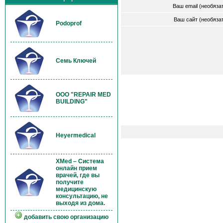
Ваш email (необяз
Ваш сайт (необяз
Podoprof
Семь Ключей
OOO "REPAIR MED
BUILDING"
Heyermedical
XMed – Система
онлайн прием
врачей, где вы
получите
медицинскую
консультацию, не
выходя из дома.
добавить свою организацию