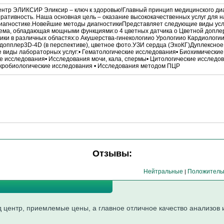
нтр ЭЛИКСИР Эликсир – ключ к здоровью!Главный принцип медицинского диа
еративность. Наша основная цель – оказание высококачественных услуг для н
 диагностике.Новейшие методы диагностикиПредставляет следующие виды ус
тема, обладающая мощными функциями:o 4 цветных датчика o Цветной допл
тики в различных областях:o Акушерства-гинекологииo Урологииo Кардиолог
допплер3D-4D (в перспективе), цветное фото.УЗИ сердца (ЭхоКГ)Дуплексное
 виды лабораторных услуг:• Гематологические исследования• Биохимически
 исследования• Исследования мочи, кала, спермы• Цитологические исследов
робиологические исследования • Исследования методом ПЦР
Отзывы:
Нейтральные
Положитель
|
 центр, приемлемые цены, а главное отличное качество анализов 