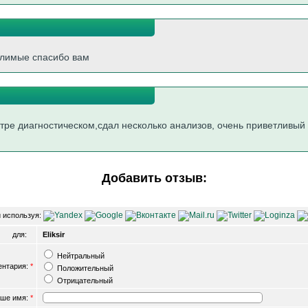
млимые спасибо вам
тре диагностическом,сдал несколько анализов, очень приветливый
Добавить отзыв:
 используя:
для:
Eliksir
Нейтральный
ентария:
*
Положительный
Отрицательный
ше имя:
*