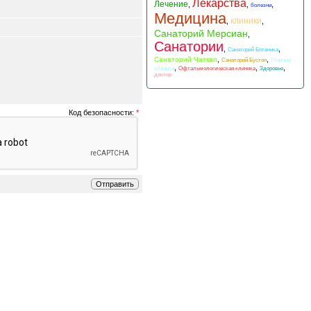
Лекарства
Лечение
,
,
,
болезни
Медицина
клиники
,
,
Санаторий Мерсиан
,
Санатории
,
,
Санаторий Ботаника
,
,
Санаторий Чаткал
Санаторий Бустон
Глазная
,
,
,
клиника
Офтальмологическая клиника
Здоровье
доктор
Код безопасности:
*