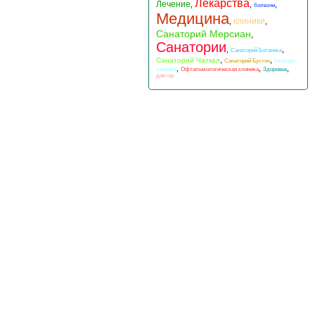
Лекарства
Лечение
,
,
,
болезни
Медицина
клиники
,
,
Санаторий Мерсиан
,
Санатории
,
,
Санаторий Ботаника
,
,
Санаторий Чаткал
Санаторий Бустон
Глазная
,
,
,
клиника
Офтальмологическая клиника
Здоровье
доктор