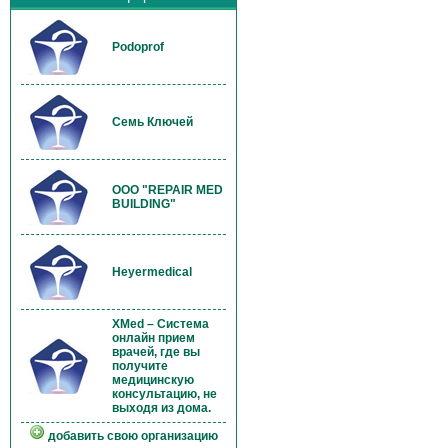
Podoprof
Семь Ключей
OOO "REPAIR MED
BUILDING"
Heyermedical
XMed – Система
онлайн прием
врачей, где вы
получите
медицинскую
консультацию, не
выходя из дома.
добавить свою организацию