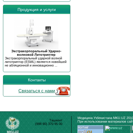
Продукция и услуги
Экстракорпоральный Ударно-
волновой Литотриптер
Экстракорпоральный ударной волной
литотриптор (ESWL) является новейшей
не абляционной и инновационно ...
Контакты
Связаться с нами
Медицина Узбекистана MKU.UZ 2010
Ташкент
При использовании материалов сайт
(998 90) 370 95 00