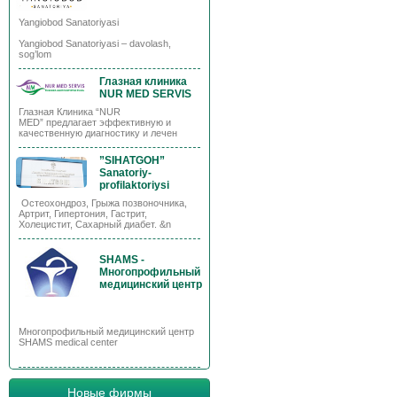
Yangiobod Sanatoriyasi
Yangiobod Sanatoriyasi – davolash,
sog’lom
Глазная клиника
NUR MED SERVIS
Глазная Клиника “NUR
MED” предлагает эффективную и
качественную диагностику и лечен
”SIHATGOH”
Sanatoriy-
profilaktoriysi
Остеохондроз, Грыжа позвоночника,
Артрит, Гипертония, Гастрит,
Холецистит, Сахарный диабет. &n
SHAMS -
Многопрофильный
медицинский центр
Многопрофильный медицинский центр
SHAMS medical center
Новые фирмы