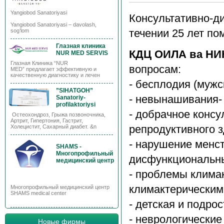
Yangiobod Sanatoriyasi
Консультативно-д
Yangiobod Sanatoriyasi – davolash,
течении 25 лет по
sog’lom
Глазная клиника
КДЦ ОИЛА ва НИ
NUR MED SERVIS
Глазная Клиника “NUR
вопросам:
MED” предлагает эффективную и
качественную диагностику и лечен
- бесплодия (мужс
”SIHATGOH”
- невынашивания-
Sanatoriy-
profilaktoriysi
- добрачное конс
Остеохондроз, Грыжа позвоночника,
Артрит, Гипертония, Гастрит,
репродуктивного з
Холецистит, Сахарный диабет. &n
- нарушение менс
SHAMS -
Многопрофильный
дисфункциональны
медицинский центр
- проблемы клима
климактерическим 
Многопрофильный медицинский центр
SHAMS medical center
- детская и подрос
- неврологические
Новые фирмы