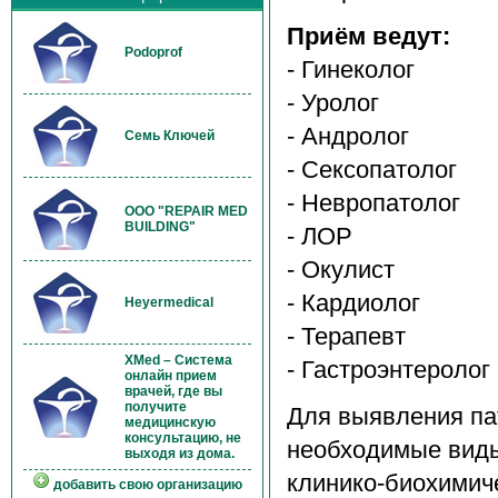
Приём ведут:
Podoprof
- Гинеколог
- Уролог
- Андролог
Семь Ключей
- Сексопатолог
- Невропатолог
OOO "REPAIR MED
BUILDING"
- ЛОР
- Окулист
- Кардиолог
Heyermedical
- Терапевт
XMed – Система
- Гастроэнтеролог
онлайн прием
врачей, где вы
получите
Для выявления пат
медицинскую
консультацию, не
необходимые виды
выходя из дома.
клинико-биохимич
добавить свою организацию