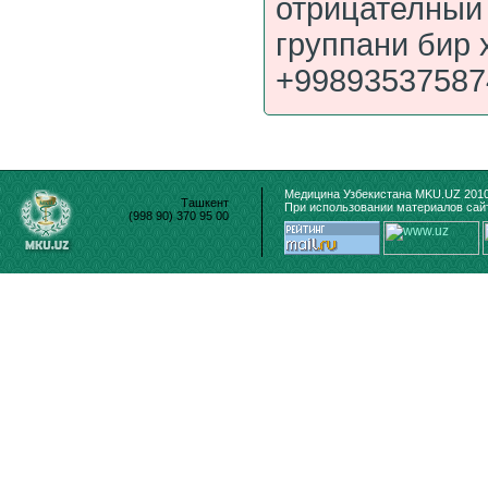
отрицателный 
группани бир 
+99893537587
Медицина Узбекистана MKU.UZ 2010
Ташкент
При использовании материалов сайт
(998 90) 370 95 00