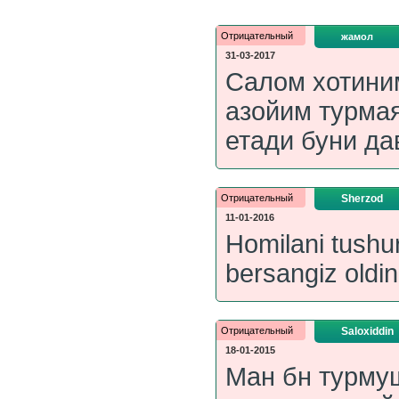
Отрицательный
жамол
31-03-2017
Салом хотини
азойим турма
етади буни да
Отрицательный
Sherzod
11-01-2016
Homilani tushu
bersangiz oldi
Отрицательный
Saloxiddin
18-01-2015
Ман бн турмуш