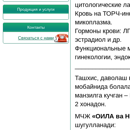
цитологические л
Продукция и услуги
Кровь на ТОРЧ-ин
микоплазма.
Контакты
Гормоны крови: ЛГ,
Связаться с нами
эстрадиол и др.
Функциональные м
гинекологии, эндо
_______________
Ташхис, даволаш 
мобайнида болала
манзилга кучган – 
2 хонадон.
МЧЖ
«ОИЛА ва 
шугулланади: