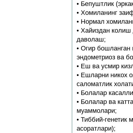
• Бепуштлик (эрка
• Хомиланинг заиф
• Нормал хомилан
• Хайиздан колиш
даволаш;
• Огир бошланган 
эндометриоз ва б
• Еш ва усмир киз
• Ешларни никох о
саломатлик холат
• Болалар касалл
• Болалар ва кат
муаммолари;
• Тиббий-генетик 
асоратлари);