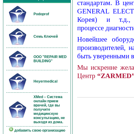
стандартам. В цен
GENERAL ELECT
Podoprof
Корея) и т.д.
процессе диагност
Семь Ключей
Новейшее оборуд
производителей, н
быть уверенными в
OOO "REPAIR MED
BUILDING"
Мы искренне жела
Центр
“ZARMED
Heyermedical
XMed – Система
онлайн прием
врачей, где вы
получите
медицинскую
консультацию, не
выходя из дома.
добавить свою организацию