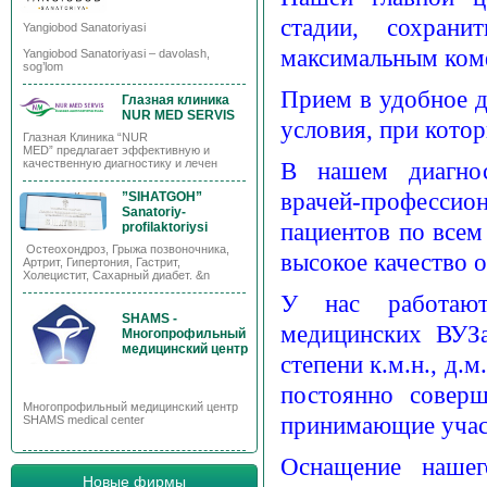
стадии, сохрани
Yangiobod Sanatoriyasi
максимальным ком
Yangiobod Sanatoriyasi – davolash,
sog’lom
Прием в удобное д
Глазная клиника
NUR MED SERVIS
условия, при кото
Глазная Клиника “NUR
MED” предлагает эффективную и
В нашем диагнос
качественную диагностику и лечен
врачей-профессион
”SIHATGOH”
Sanatoriy-
пациентов по всем
profilaktoriysi
Остеохондроз, Грыжа позвоночника,
высокое качество 
Артрит, Гипертония, Гастрит,
Холецистит, Сахарный диабет. &n
У нас работают
SHAMS -
медицинских ВУЗ
Многопрофильный
медицинский центр
степени к.м.н., д.
постоянно соверш
Многопрофильный медицинский центр
принимающие учас
SHAMS medical center
Оснащение нашег
Новые фирмы