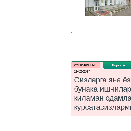
Отрицательный
Наргиза
11-02-2017
Сизларга яна ё
бунака ишчилар
киламан одамла
курсатасизларм