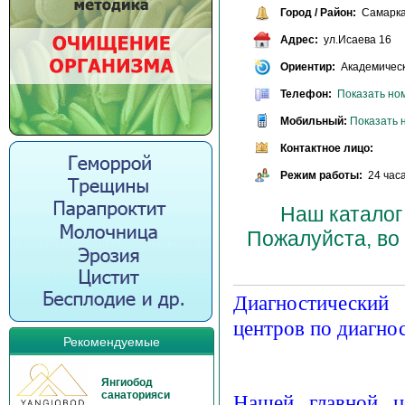
Город / Район:
Самарк
Адрес:
ул.Исаева 16
Ориентир:
Академическ
Телефон:
Показать но
Мобильный:
Показать 
Контактное лицо:
Режим работы:
24 часа
Наш каталог
Пожалуйста, во
Диагностический
центров по диагно
Рекомендуемые
Янгиобод
санаторияси
Нашей главной ц