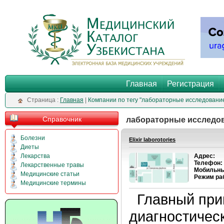
Главная
Регистрация
Cтраница :
Главная
|
Компании по тегу "лабораторные исследовани
Справочник
лабораторные исследо
Болезни
Elixir laborotories
Диеты
Лекарства
Адрес:
Телефон:
Лекарственные травы
Мобильны
Медицинские статьи
Режим ра
Медицинские термины
Главный при
диагностическ