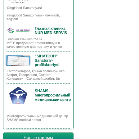
Yangiobod Sanatoriyasi
Yangiobod Sanatoriyasi – davolash,
sog’lom
Глазная клиника
NUR MED SERVIS
Глазная Клиника “NUR
MED” предлагает эффективную и
качественную диагностику и лечен
”SIHATGOH”
Sanatoriy-
profilaktoriysi
Остеохондроз, Грыжа позвоночника,
Артрит, Гипертония, Гастрит,
Холецистит, Сахарный диабет. &n
SHAMS -
Многопрофильный
медицинский центр
Многопрофильный медицинский центр
SHAMS medical center
Новые фирмы