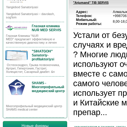
"Arjumand" TIB SERVIS
Yangiobod Sanatoriyasi
Адрес:
Алмалык
Yangiobod Sanatoriyasi – davolash,
Телефон:
+998706
sog’lom
Мобильный:
8,00-18,
Режим работы:
Глазная клиника
NUR MED SERVIS
Устали от бе
Глазная Клиника “NUR
MED” предлагает эффективную и
случаях и вр
качественную диагностику и лечен
”SIHATGOH”
? Многие люд
Sanatoriy-
profilaktoriysi
используют о
Остеохондроз, Грыжа позвоночника,
Артрит, Гипертония, Гастрит,
вместе с са
Холецистит, Сахарный диабет. &n
самого челов
SHAMS -
Многопрофильный
использует п
медицинский центр
и Китайские 
Многопрофильный медицинский центр
препар...
SHAMS medical center
Новые фирмы
гельминталогия в ташкенте
,
глисты