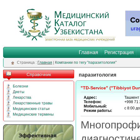
Главная
Регистрация
Cтраница :
Главная
|
Компании по тегу "паразитология"
Справочник
паразитология
Болезни
"TD-Service" ("Tibbiyot 
Диеты
Лекарства
Адрес:
Ташкент 
Телефон:
+998 71 
Лекарственные травы
Мобильный:
с 8:00 д
Медицинские статьи
Режим работы:
Медицинские термины
Многоп
диагностич