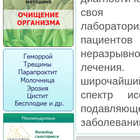
своя Кл
лаборатори
пациент
неразрывно
лечения.
широчайш
спектр ис
подавляющ
Рекомендуемые
заболеваний
Янгиобод
санаторияси