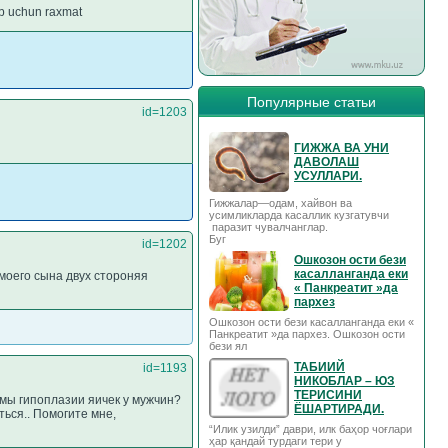
ob uchun raxmat
Популярные статьи
id=1203
ГИЖЖА ВА УНИ
ДАВОЛАШ
УСУЛЛАРИ.
Гижжалар—одам, хайвон ва
усимликларда касаллик кузгатувчи
паразит чувалчанглар.
Буг
id=1202
Ошкозон ости бези
касалланганда еки
моего сына двух стороняя
« Панкреатит »да
пархез
Ошкозон ости бези касалланганда еки «
Панкреатит »да пархез. Ошкозон ости
бези ял
ТАБИИЙ
id=1193
НИКОБЛАР – ЮЗ
ТЕРИСИНИ
омы гипоплазии яичек у мужчин?
ЁШАРТИРАДИ.
ться.. Помогите мне,
“Илик узилди” даври, илк баҳор чоғлари
ҳар қандай турдаги тери у