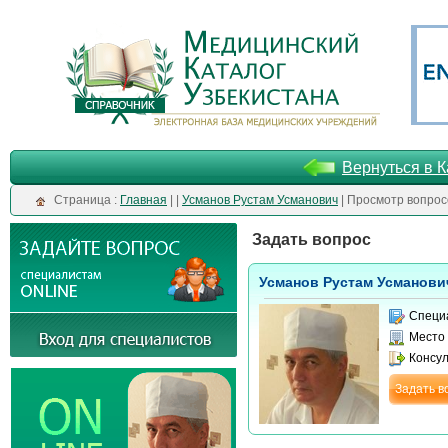
Вернуться в К
Cтраница :
Главная
| |
Усманов Рустам Усманович
| Просмотр вопрос
Задать вопрос
Усманов Рустам Усманови
Специ
Место
Консу
Задать в