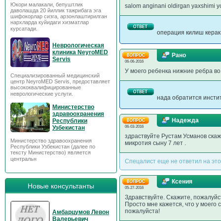
Юкори малакали, бепуштлик
salom anginani oldirgan yaxshimi yo
даволашда 20 йиллик тажрибага эга
шифокорлар сизга, арзонлаштирилган
нархларда куйидаги хизматлар
курсатади.
операция килиш керак 
Неврологическая
клиника NeyroMED
Рано
Servis
06-06-2016
У моего ребенка нижние ребра во 
Специализированный медицинский
центр NeyroMED Servis, предоставляет
высококвалифицированные
неврологические услуги.
нада обратится инсти
Министерство
здравоохранения
Надежда
Республики
Узбекистан
06-03-2016
здраствуйте Рустам Усманов скаж
Министерство здравоохранения
микротия сыну 7 лет .
Республики Узбекистан (далее по
тексту Министерство) является
центральн
Спецалист еще не ответил на это
Ксения
Новые консультанты
05-27-2016
Здравствуйте. Скажите, пожалуйст
Просто мне кажется, что у моего 
пожалуйста!
Амбарцумов Левон
Валерьевич