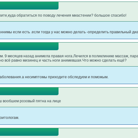
жите,куда обратиться по поводу лечения миастении? большое спасибо!
ннимы если есть .если тогда у нас можно делать -определить правильный диа
м. 9 месяцев назад анимела правая нога.Лечился в поликлинике массаж, па
но всё равно мизинец и часть ноги анимевшая.Что можно сделать ещё?
заболевания.а несимптомы приходите обследуем и поможым.
еш вообшем розовый пятна на лице
азитологам.