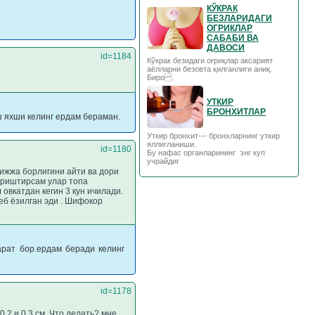
КЎКРАК
БЕЗЛАРИДАГИ
ОГРИКЛАР
САБАБИ ВА
ДАВОСИ
id=1184
Кўкрак безидаги оғриқлар аксарият
аёлларни безовта қилганлиги аниқ.
Биро
УТКИР
БРОНХИТЛАР
 яхши келинг ердам бераман.
Уткир бронхит--- бронхларнинг уткир
яллигланиши.
id=1180
Бу нафас органларининг энг куп
учрайдиг
ижжа борлигини айти ва дори
уриштирсам улар топа
овкатдан кегин 3 кун ичилади.
деб ёзилган эди . Шифокор
арат бор.ердам беради келинг
id=1178
,2 и 0,3 см. Что делать? мне