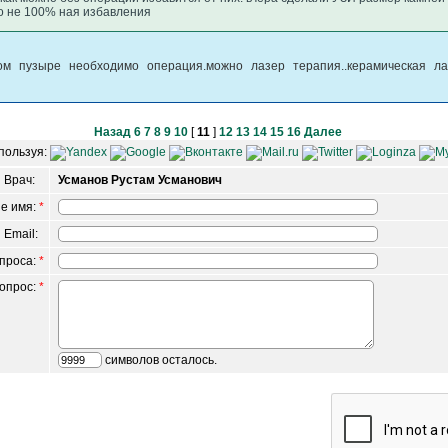
то не 100% ная избавления
м пузыре необходимо операция.можно лазер терапия..керамическая ла
Назад
6
7
8
9
10
[
11
]
12
13
14
15
16
Далее
пользуя:
Врач:
Усманов Рустам Усманович
е имя:
*
 Email:
опроса:
*
вопрос:
*
символов осталось.