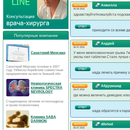
Анжелла
06-08-2016
здравствуйте!пожалуйста подска
приходите со всеми да
Популярные компании
Андрей
06-07-2016
Санаторий Мерсиан
У меня межпозвоночная грыжа 7м
уколы пил таблетки.Стало лучше 
Санаторий Мерсиан основан в 2007
году Узбекско-Корейским совместным
нада лечить причину 
предприятием на месте бывшей обл
Неврологическая
Абдурашид
клиника SPECTRA
06-07-2016
NEVROLOGY
где можна виличить демодекс кл
Стационарное лечение остеохондроза
и грыжи позвоночника
нада обратится к пар
Клиника SABA
DARMON
dilshod
06-07-2016