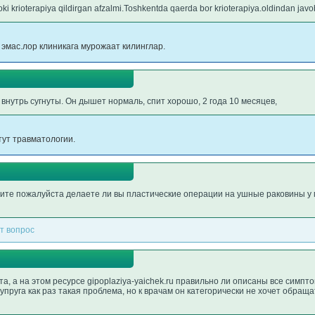
ki krioterapiya qildirgan afzalmi.Toshkentda qaerda bor krioterapiya.oldindan jav
эмас.лор клиникага мурожаат килинглар.
внутрь сугнуты. Он дышет нормаль, спит хорошо, 2 года 10 месяцев,
тут травматологии.
ите пожалуйста делаете ли вы пластические операции на ушные раковины у 
т вопрос
а, а на этом ресурсе gipoplaziya-yaichek.ru правильно ли описаны все симпт
супруга как раз такая проблема, но к врачам он категорически не хочет обраща