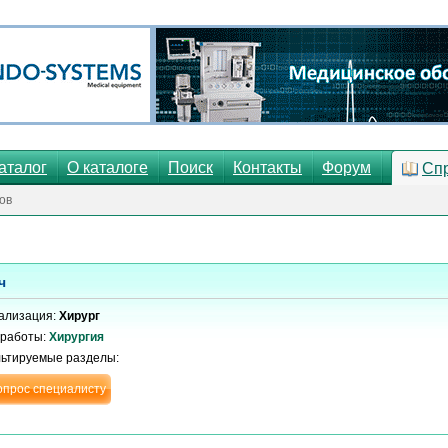
аталог
О каталоге
Поиск
Контакты
Форум
Сп
ов
ч
ализация:
Хирург
 работы:
Хирургия
льтируемые разделы:
опрос специалисту