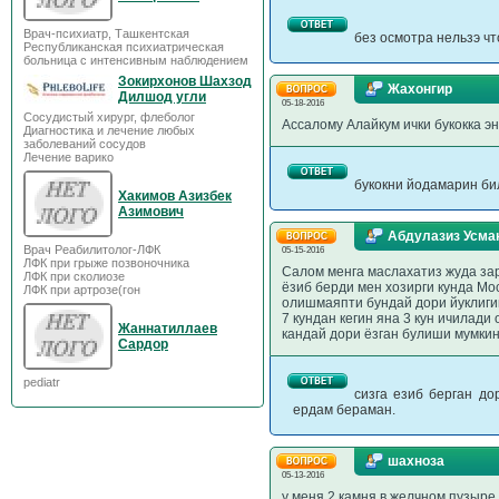
Врач-психиатр, Ташкентская
без осмотра нельзэ чт
Республиканская психиатрическая
больница с интенсивным наблюдением
Зокирхонов Шахзод
Жахонгир
Дилшод угли
05-18-2016
Сосудистый хирург, флеболог
Ассалому Алайкум ички букокка э
Диагностика и лечение любых
заболеваний сосудов
Лечение варико
букокни йодамарин би
Хакимов Азизбек
Азимович
Абдулазиз Усма
Врач Реабилитолог-ЛФК
05-15-2016
ЛФК при грыже позвоночника
Салом менга маслахатиз жуда за
ЛФК при сколиозе
ёзиб берди мен хозирги кунда М
ЛФК при артрозе(гон
олишмаяпти бундай дори йуклигин
7 кундан кегин яна 3 кун ичилади
Жаннатиллаев
кандай дори ёзган булиши мумкин
Сардор
pediatr
сизга езиб берган д
ердам бераман.
шахноза
05-13-2016
у меня 2 камня в желчном пузыре 