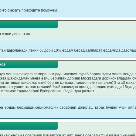
о-то сказать приходите поможем.
нг яхши дори нтма
лан даволанади лекин бу дори 10% ердам беради.аппарат ердамида даволаш
нов
рур мен шифокорга семиришим учун маслахт сураб борган эдим менга менда г
осква шахридаман менга ёзиб берилган дорини Москвадаги дорихоналардан с
и айтишди шифокор ёзиб бергпн когозда :Танагон ёки (таналон) 3та х3 махал 
 ошковок уриги толкон килиниб 1чой кошикдан овкатдан олдин ичилади 15кун 
 илтимос ёрдам бериб йуборсангиз. Олдиндан рахмат.
ори ердам бермайди.семирмаслик сабабини даволаш керак бунинг учун апп
как можно без операции избавится от них. вчера сделали УЗИ размер камней 0