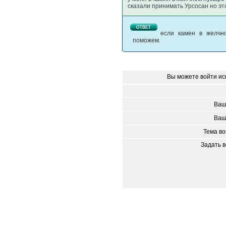
сказали принимать Урсосан но э
если камен в желчно
поможем.
Вы можете войти ис
Ваш
Ваш
Тема в
Задать 