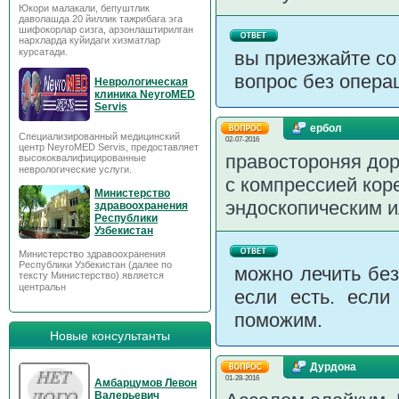
Юкори малакали, бепуштлик
даволашда 20 йиллик тажрибага эга
шифокорлар сизга, арзонлаштирилган
нархларда куйидаги хизматлар
курсатади.
вы приезжайте с
вопрос без опера
Неврологическая
клиника NeyroMED
Servis
ербол
Специализированный медицинский
02-07-2016
центр NeyroMED Servis, предоставляет
правостороняя до
высококвалифицированные
неврологические услуги.
с компрессией кор
Министерство
эндоскопическим и
здравоохранения
Республики
Узбекистан
Министерство здравоохранения
Республики Узбекистан (далее по
можно лечить без
тексту Министерство) является
центральн
если есть. если
поможим.
Новые консультанты
Дурдона
01-28-2016
Амбарцумов Левон
Валерьевич