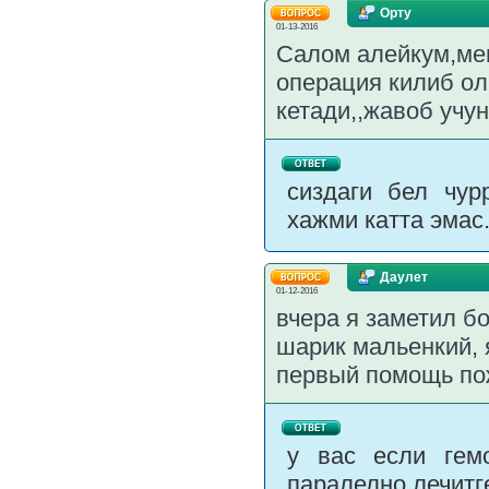
Орту
01-13-2016
Салом алейкум,мен
операция килиб ол
кетади,,жавоб учу
сиздаги бел чур
хажми катта эмас
Даулет
01-12-2016
вчера я заметил бо
шарик мальенкий, я
первый помощь пож
у вас если гемо
паралелно лечитг