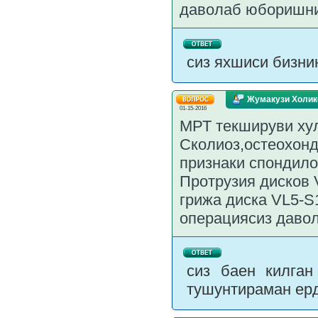
даволаб юборишни
сиз яхшиси бизни
Жумакузи Холик
01-15-2016
МРТ текшируви ху
Сколиоз,остеохонд
признаки спондило
Протрузия дисков 
грижа диска VL5-S
операциясиз даво
сиз баен килган
тушунтираман ер