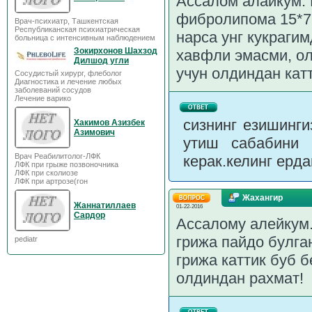
Ассалом алайкум. 
фибролипома 15*7,
Врач-психиатр, Ташкентская
Республиканская психиатрическая
нарса унг кукраги
больница с интенсивным наблюдением
Зокирхонов Шахзод
хавфли эмасми, о
Дилшод угли
учун олдиндан катт
Сосудистый хирург, флеболог
Диагностика и лечение любых
заболеваний сосудов
Лечение варико
сизнинг езишинги
Хакимов Азизбек
Азимович
утиш сабабини 
Врач Реабилитолог-ЛФК
керак.келинг ерд
ЛФК при грыже позвоночника
ЛФК при сколиозе
ЛФК при артрозе(гон
Жахангир
Жаннатиллаев
01-22-2016
Сардор
Ассалому алейкум.
грижа пайдо булга
pediatr
грижа каттик буб 
олдиндан рахмат!