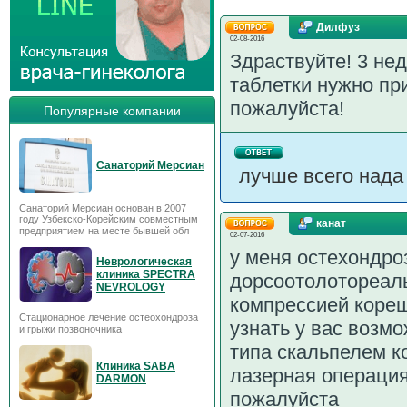
Дилфуз
02-08-2016
Здраствуйте! 3 не
таблетки нужно пр
пожалуйста!
Популярные компании
Санаторий Мерсиан
лучше всего нада
Санаторий Мерсиан основан в 2007
году Узбекско-Корейским совместным
канат
предприятием на месте бывшей обл
02-07-2016
у меня остехондро
Неврологическая
клиника SPECTRA
дорсоотолотореал
NEVROLOGY
компрессией кореш
Стационарное лечение остеохондроза
узнать у вас возм
и грыжи позвоночника
типа скальпелем к
Клиника SABA
лазерная операция
DARMON
пожалуйста