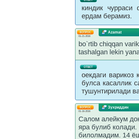
киндик чурраси 
ердам берамиз.
Azamat
01-21-2016
bo`rtib chiqqan varik
tashalgan lekin yan
оекдаги варикоз 
булса касаллик с
тушунтирилади ва
Зухриддин
01-16-2016
Салом алейкум док
яра булиб колади.
билолмадим. 14 ёш