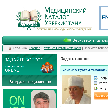
Вернуться в Катало
Cтраница :
Главная
| |
Усманов Рустам Усманович
| Просмотр вопрос
Задать вопрос
Усманов Рустам Усманови
Специ
Место
Консу
Задать в