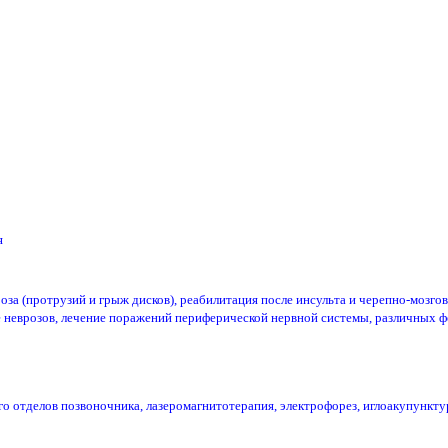
я
за (протрузий и грыж дисков), реабилитация после инсульта и черепно-мозго
ие неврозов, лечение поражений периферической нервной системы, различных 
о отделов позвоночника, лазеромагнитотерапия, электрофорез, иглоакупункт