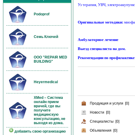
Уз терапия, УВЧ, электроакупунк
Podoprof
Оригинальные методики:
миофас
Семь Ключей
Амбулаторное лечение
Выезд специалиста на дом.
OOO "REPAIR MED
Рекомендации по профилактике
BUILDING"
Heyermedical
XMed – Система
онлайн прием
Продукция и услуги [0]
врачей, где вы
получите
Новости [0]
медицинскую
консультацию, не
Специалисты [0]
выходя из дома.
Объявления [0]
добавить свою организацию