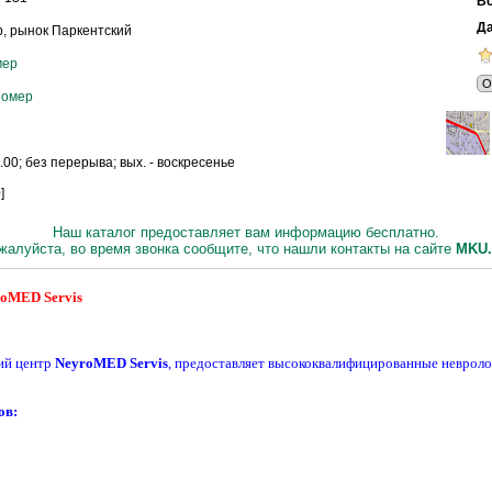
Вс
Да
, рынок Паркентский
мер
номер
00; без перерыва; вых. - воскресенье
]
Наш каталог предоставляет вам информацию бесплатно.
жалуйста, во время звонка сообщите, что нашли контакты на сайте
МKU.
roMED Servis
ий центр
NeyroMED Servis
, предоставляет высококвалифицированные невроло
ов: