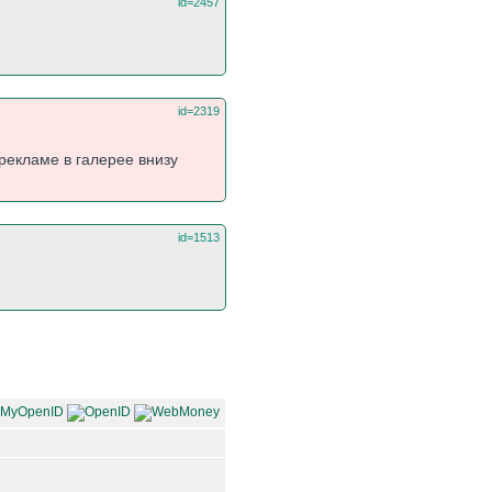
id=2457
id=2319
рекламе в галерее внизу
id=1513