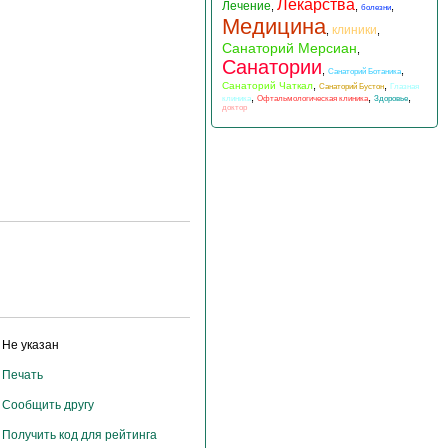
Лекарства
Лечение
,
,
,
болезни
Медицина
клиники
,
,
Санаторий Мерсиан
,
Санатории
,
,
Санаторий Ботаника
,
,
Санаторий Чаткал
Санаторий Бустон
Глазная
,
,
,
клиника
Офтальмологическая клиника
Здоровье
доктор
Не указан
Печать
Сообщить другу
Получить код для рейтинга