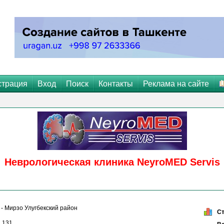
страция
Вход
Поиск
Контакты
Реклама на сайте
Неврологическая клиника NeyroMED Servis
- Мирзо Улугбекский район
С
 131