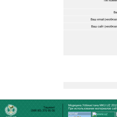
Тип комм
Ва
Ваш email (необяз
Ваш сайт (необяз
Медицина Узбекистана MKU.UZ 2010
Ташкент
При использовании материалов сайт
(998 90) 370 95 00