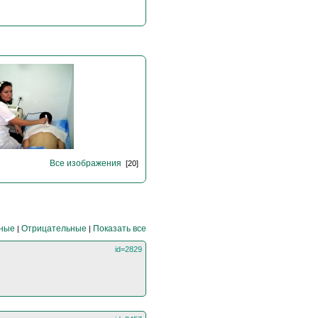
Все изображения
[20]
ные
Отрицательные
Показать все
|
|
id=2829