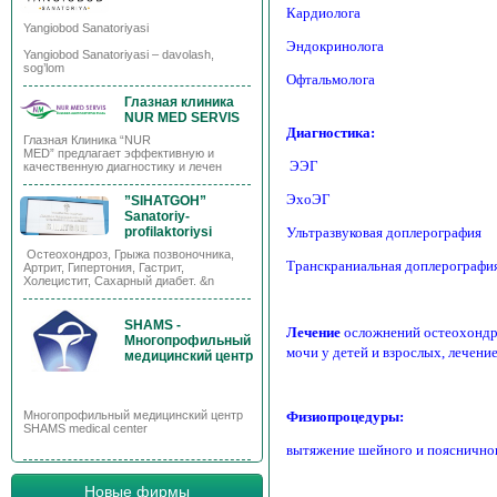
Кардиолога
Yangiobod Sanatoriyasi
Эндокринолога
Yangiobod Sanatoriyasi – davolash,
sog’lom
Офтальмолога
Глазная клиника
NUR MED SERVIS
Диагностика:
Глазная Клиника “NUR
MED” предлагает эффективную и
ЭЭГ
качественную диагностику и лечен
ЭхоЭГ
”SIHATGOH”
Sanatoriy-
Ультразвуковая доплерография
profilaktoriysi
Остеохондроз, Грыжа позвоночника,
Транскраниальная доплерографи
Артрит, Гипертония, Гастрит,
Холецистит, Сахарный диабет. &n
SHAMS -
Лечение
осложнений остеохондро
Многопрофильный
мочи у детей и взрослых, лечен
медицинский центр
Физиопроцедуры:
Многопрофильный медицинский центр
SHAMS medical center
вытяжение шейного и поясничног
Новые фирмы