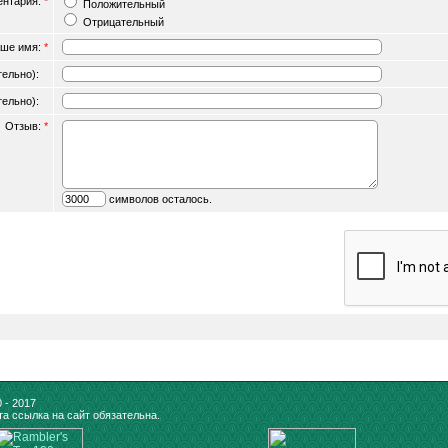
ентария:
*
Положительный
Отрицательный
ше имя:
*
ательно):
ательно):
Отзыв:
*
символов осталось.
 - 2017
а ссылка на сайт обязательна.