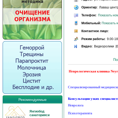
Ориентир:
Лаваш центр
Телефон:
Показать но
Мобильный:
Показать 
Контактное лицо:
Режим работы:
9.00-18.
Видео:
Видеоролики [0
По
Неврологическая клиника Ney
Специализированный медицинск
Консультации узких специалист
Рекомендуемые
Невролога
Янгиобод
Психотерапевта
санаторияси