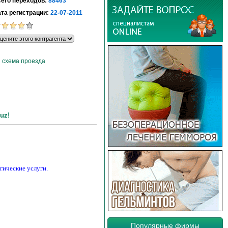
его переходов:
88463
та регистрации:
22-07-2011
схема проезда
uz
!
гические услуги.
Популярные фирмы