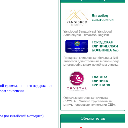
Янгиобод
санаторияси
Yangiobod Sanatoriyasi Yangiobod
Sanatoriyasi – davolash, sog’lom
ГОРОДСКАЯ
КЛИНИЧЕСКАЯ
БОЛЬНИЦА №5
Городская клиническая больница №5
является единственным в своём роде
многопрофильным лечебным учрежд
ГЛАЗНАЯ
КЛИНИКА
КРИСТАЛЛ
вой травмы, ночного недержания
форм эпилепсии.
Офтальмологическая клиника
CRYSTAL. Замена хрусталика за 5
минут, передовые технологии США.
ура
(по китайской методике)
Облака тегов