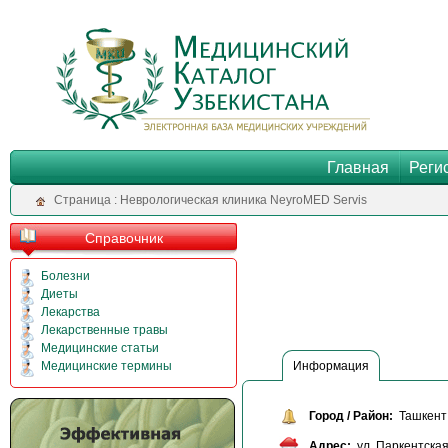
Главная
Реги
Cтраница : Неврологическая клиника NeyroMED Servis
Справочник
Болезни
Диеты
Лекарства
Лекарственные травы
Медицинские статьи
Информация
Медицинские термины
Город / Район:
Ташкент 
Адрес:
ул. Паркентская