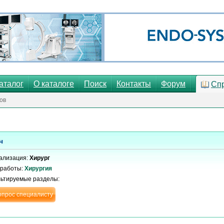
аталог
О каталоге
Поиск
Контакты
Форум
Сп
ов
ч
ализация:
Хирург
 работы:
Хирургия
льтируемые разделы:
опрос специалисту