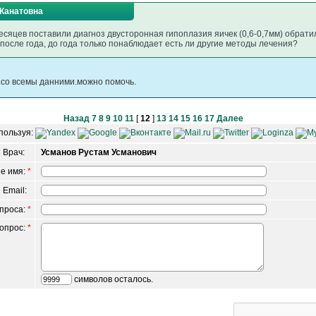
Канатовна
есяцев поставили диагноз двусторонная гипоплазия яичек (0,6-0,7мм) обратил
после года, до года только понаблюдает есть ли другие методы лечения?
.со всемы данними.можно помочь.
Назад
7
8
9
10
11
[
12
]
13
14
15
16
17
Далее
пользуя:
Врач:
Усманов Рустам Усманович
е имя:
*
 Email:
опроса:
*
вопрос:
*
символов осталось.