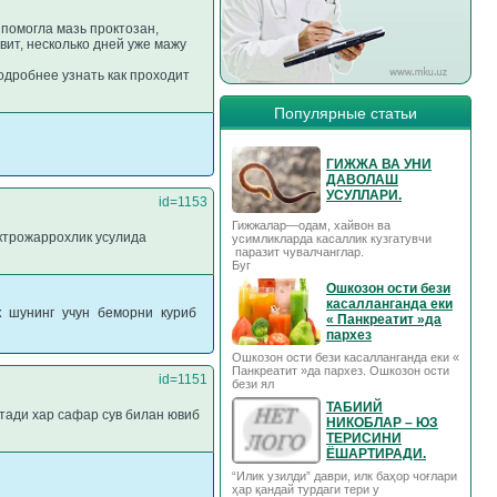
 помогла мазь проктозан,
вит, несколько дней уже мажу
одробнее узнать как проходит
Популярные статьи
ГИЖЖА ВА УНИ
ДАВОЛАШ
УСУЛЛАРИ.
id=1153
Гижжалар—одам, хайвон ва
ктрожаррохлик усулида
усимликларда касаллик кузгатувчи
паразит чувалчанглар.
Буг
Ошкозон ости бези
касалланганда еки
к шунинг учун беморни куриб
« Панкреатит »да
пархез
Ошкозон ости бези касалланганда еки «
Панкреатит »да пархез. Ошкозон ости
id=1151
бези ял
ТАБИИЙ
етади хар сафар сув билан ювиб
НИКОБЛАР – ЮЗ
ТЕРИСИНИ
ЁШАРТИРАДИ.
“Илик узилди” даври, илк баҳор чоғлари
ҳар қандай турдаги тери у