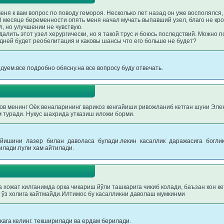
еня к вам вопрос по поводу гемороя. Несколько лет назад он уже восполялся,
8 месяце беременности опять меня начал мучать выпавший узел, благо не кро
л, но улучшении не чувствую.
алить этот узел херургически, но я такой трус и боюсь последствий. Можно п
о дней будет реобелитация и каковы шансы что его больше не будет?
дуем.все подробно обясну.на все вопросу буду отвечать.
ов менинг Оёк веналарининг варикоз кенгайиши ривожланиб кетган шуни Эле
м туради. Нукус шахрида утказиш иложи борми.
айишини лазер билан даволаса булади.лекин касаллик даражасига богли
илади.пули хам айтилади.
 хожат килганимда орка чикариш йўли ташкарига чикиб колади, баъзан кон к
 ўз холига кайтмайди.Илтимос бу касалликни даволаш мумкинми
кага келинг. текширилади ва ердам берилади.