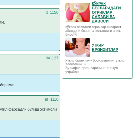
КЎКРАК
БЕЗЛАРИДАГИ
id=1150
ОГРИКЛАР
САБАБИ ВА
ДАВОСИ
КИ.
Кўкрак безидаги оғриқлар аксарият
аёлларни безовта қилганлиги аниқ.
Биро
УТКИР
БРОНХИТЛАР
id=1127
Уткир бронхит--- бронхларнинг уткир
яллигланиши.
Бу нафас органларининг энг куп
учрайдиг
 бераман
id=1110
а угил фарзадли булиш эхтимоли