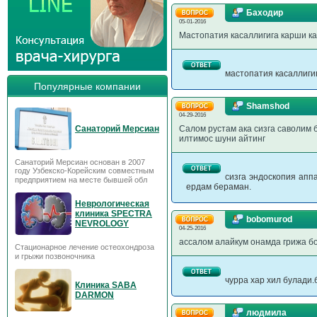
Баходир
05-01-2016
Мастопатия касаллигига карши к
мастопатия касаллиги
Популярные компании
Shamshod
04-29-2016
Санаторий Мерсиан
Салом рустам ака сизга саволим 
илтимос шуни айтинг
Санаторий Мерсиан основан в 2007
году Узбекско-Корейским совместным
сизга эндоскопия апп
предприятием на месте бывшей обл
ердам бераман.
Неврологическая
клиника SPECTRA
bobomurod
NEVROLOGY
04-25-2016
ассалом алайкум онамда грижа б
Стационарное лечение остеохондроза
и грыжи позвоночника
чурра хар хил булади
Клиника SABA
DARMON
людмила