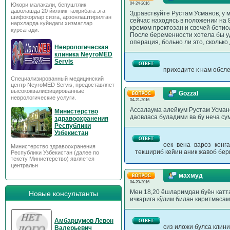
04-24-2016
Юкори малакали, бепуштлик
даволашда 20 йиллик тажрибага эга
Здравствуйте Рустам Усманов, у м
шифокорлар сизга, арзонлаштирилган
сейчас находясь в положении на 
нархларда куйидаги хизматлар
кремом проктозан и свечей бетио
курсатади.
После беременности хотела бы уд
операция, больно ли это, скольк
Неврологическая
клиника NeyroMED
Servis
приходите к нам обсле
Специализированный медицинский
центр NeyroMED Servis, предоставляет
высококвалифицированные
Gozzal
неврологические услуги.
04-21-2016
Ассалаума алейкум Рустам Усман
Министерство
даовласа буладими ва бу неча су
здравоохранения
Республики
Узбекистан
оек вена вароз кенг
Министерство здравоохранения
текшириб кейин аник жавоб бер
Республики Узбекистан (далее по
тексту Министерство) является
центральн
махмуд
04-20-2016
Мен 18,20 ёшларимдан буён катта
Новые консультанты
ичкарига кўлим билан киритмасам
Амбарцумов Левон
сиз иложи булса клини
Валерьевич