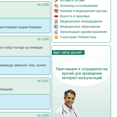
Аптеки и Оптики
id=1168
Больницы и поликлиники
Клиники и медицинские центры
Красота и здоровье
Медицинское оборудование
Медицинское образование
тушунтираман ердам бераман
Организация здравоохранения
Санатории Узбекистана
id=1166
аво пайдо булади шу нимадан
камизда имконият бор. келинг
id=1161
олмидими
id=1159