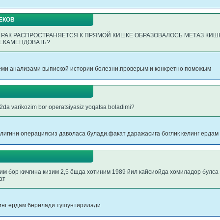
ЕКОВ
РЬ РАК РАСПРОСТРАНЯЕТСЯ К ПРЯМОЙ КИШКЕ ОБРАЗОВАЛОСЬ МЕТАЗ КИШ
РЕКАМЕНДОВАТЬ?
семи анализами выпиской истории болезни.проверым и конкретно поможым
da varikozim bor operatsiyasiz yoqatsa boladimi?
ллигини операциясиз даволаса булади.факат даражасига боглик келинг ердам
зим бор кичгина кизим 2,5 ёшда хотиним 1989 йил кайсиойда хомиладор булс
ат
линг ердам берилади.тушунтирилади