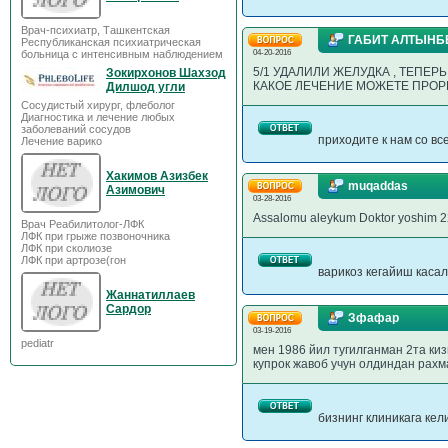
Врач-психиатр, Ташкентская
ГАБИТ АЛТЫНБ
Республиканская психиатрическая
больница с интенсивным наблюдением
04-20-2016
5/1 УДАЛИЛИ ЖЕЛУДКА , ТЕПЕ
Зокирхонов Шахзод
КАКОЕ ЛЕЧЕНИЕ МОЖЕТЕ ПРО
Дилшод угли
Сосудистый хирург, флеболог
Диагностика и лечение любых
заболеваний сосудов
приходите к нам со в
Лечение варико
Хакимов Азизбек
muqaddas
Азимович
03-28-2016
Assalomu aleykum Doktor yoshim 22
Врач Реабилитолог-ЛФК
ЛФК при грыже позвоночника
ЛФК при сколиозе
ЛФК при артрозе(гон
варикоз кегайиш каса
Жаннатиллаев
Сардор
Зфафар
03-19-2016
pediatr
мен 1986 йил тугилганман 2та ки
купрок жавоб учун олдиндан рахм
бизнинг клиникага ке