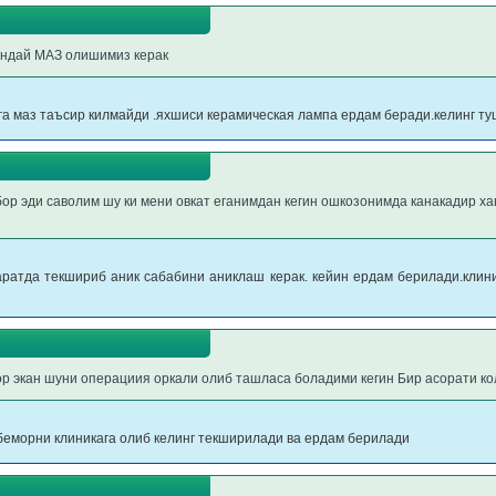
андай МАЗ олишимиз керак
га маз таъсир килмайди .яхшиси керамическая лампа ердам беради.келинг 
бор эди саволим шу ки мени овкат еганимдан кегин ошкозонимда канакадир х
аратда текшириб аник сабабини аниклаш керак. кейин ердам берилади.клини
ор экан шуни операциия оркали олиб ташласа боладими кегин Бир асорати к
.беморни клиникага олиб келинг текширилади ва ердам берилади