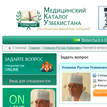
Вернуться в К
Cтраница :
Главная
| |
Усманов Рустам Усманович
| Просмотр вопрос
Задать вопрос
Усманов Рустам Усманови
Специ
Место
Консу
Задать в