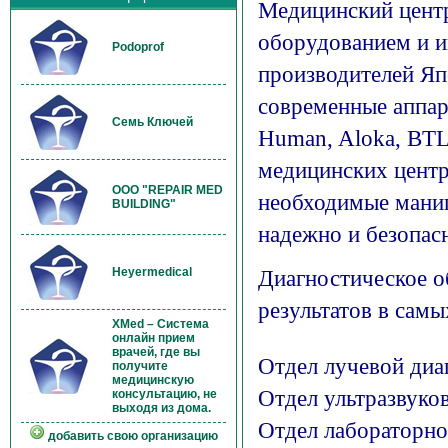
Медицинский центр
оборудованием и 
Podoprof
производителей Яп
современные аппара
Семь Ключей
Human, Aloka, BTL
медицинских центр
OOO "REPAIR MED
необходимые мани
BUILDING"
надежно и безопас
Диагностическое о
Heyermedical
результатов в самы
XMed – Система
онлайн прием
врачей, где вы
Отдел лучевой диа
получите
медицинскую
Отдел ультразвуко
консультацию, не
выходя из дома.
Отдел лабораторно
добавить свою организацию