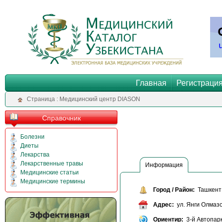
Главная
Регистраци
Cтраница : Медицинский центр DIASON
Справочник
Болезни
Диеты
Лекарства
Лекарственные травы
Информация
Медицинские статьи
Медицинские термины
Город / Район:
Ташкент 
Адрес:
ул. Янги Олмазо
Ориентир:
3-й Автопарк