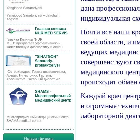
дана профессионал
Yangiobod Sanatoriyasi
Yangiobod Sanatoriyasi – davolash,
индивидуальная сх
sog’lom
Глазная клиника
Почти все наши вр
NUR MED SERVIS
Глазная Клиника “NUR
своей области, и и
MED” предлагает эффективную и
качественную диагностику и лечен
ведущих медицинс
”SIHATGOH”
совершенствуют св
Sanatoriy-
profilaktoriysi
медицинского цент
Остеохондроз, Грыжа позвоночника,
Артрит, Гипертония, Гастрит,
Холецистит, Сахарный диабет. &n
происходит обмен
SHAMS -
Каждый врач центр
Многопрофильный
медицинский центр
и огромные технич
лабораторной диаг
Многопрофильный медицинский центр
SHAMS medical center
Новые фирмы