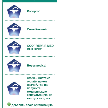
Podoprof
Семь Ключей
OOO "REPAIR MED
BUILDING"
Heyermedical
XMed – Система
онлайн прием
врачей, где вы
получите
медицинскую
консультацию, не
выходя из дома.
добавить свою организацию