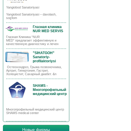
Yangiobod Sanatoriyasi
Yangiobod Sanatoriyasi – davolash,
sog’lom
Глазная клиника
NUR MED SERVIS
Глазная Клиника “NUR
MED” предлагает эффективную и
качественную диагностику и лечен
”SIHATGOH”
Sanatoriy-
profilaktoriysi
Остеохондроз, Грыжа позвоночника,
Артрит, Гипертония, Гастрит,
Холецистит, Сахарный диабет. &n
SHAMS -
Многопрофильный
медицинский центр
Многопрофильный медицинский центр
SHAMS medical center
Новые фирмы