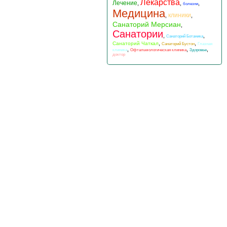
Лекарства
Лечение
,
,
,
болезни
Медицина
клиники
,
,
Санаторий Мерсиан
,
Санатории
,
,
Санаторий Ботаника
,
,
Санаторий Чаткал
Санаторий Бустон
Глазная
,
,
,
клиника
Офтальмологическая клиника
Здоровье
доктор