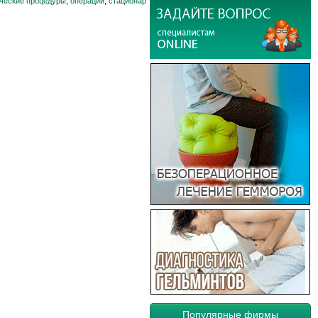
ические процедуры
,
операции
,
стационар
Популярные фирмы