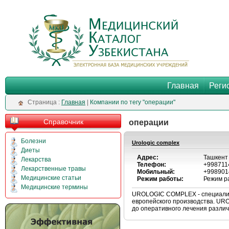
Главная
Реги
Cтраница :
Главная
|
Компании по тегу "операции"
Справочник
операции
Болезни
Urologic complex
Диеты
Адрес:
Ташкент 
Лекарства
Телефон:
+998711
Лекарственные травы
Мобильный:
+998901
Медицинские статьи
Режим работы:
Режим ра
Медицинские термины
UROLOGIC COMPLEX - специализ
европейского производства. UR
до оперативного лечения разли