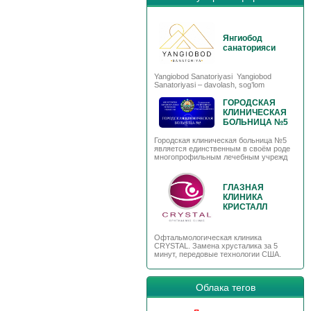
Янгиобод
санаторияси
Yangiobod Sanatoriyasi Yangiobod
Sanatoriyasi – davolash, sog’lom
ГОРОДСКАЯ
КЛИНИЧЕСКАЯ
БОЛЬНИЦА №5
Городская клиническая больница №5
является единственным в своём роде
многопрофильным лечебным учрежд
ГЛАЗНАЯ
КЛИНИКА
КРИСТАЛЛ
Офтальмологическая клиника
CRYSTAL. Замена хрусталика за 5
минут, передовые технологии США.
Облака тегов