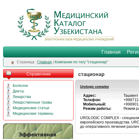
Главная
Реги
Cтраница :
Главная
|
Компании по тегу "стационар"
Справочник
стационар
Болезни
Urologic complex
Диеты
Адрес:
Ташкент 
Лекарства
Телефон:
+998711
Лекарственные травы
Мобильный:
+998901
Медицинские статьи
Режим работы:
Режим ра
Медицинские термины
UROLOGIC COMPLEX - специализ
европейского производства. UR
до оперативного лечения разли