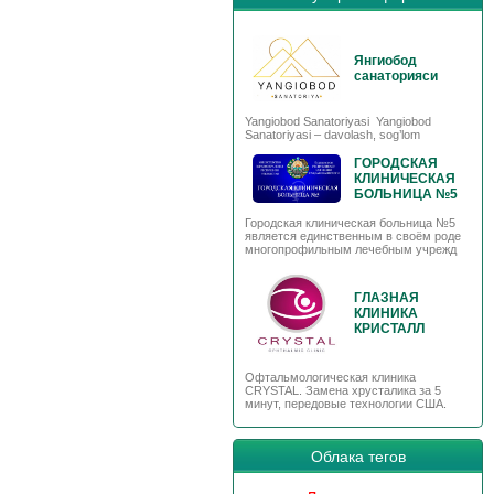
Янгиобод
санаторияси
Yangiobod Sanatoriyasi Yangiobod
Sanatoriyasi – davolash, sog’lom
ГОРОДСКАЯ
КЛИНИЧЕСКАЯ
БОЛЬНИЦА №5
Городская клиническая больница №5
является единственным в своём роде
многопрофильным лечебным учрежд
ГЛАЗНАЯ
КЛИНИКА
КРИСТАЛЛ
Офтальмологическая клиника
CRYSTAL. Замена хрусталика за 5
минут, передовые технологии США.
Облака тегов