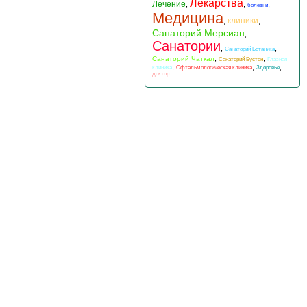
Лекарства
Лечение
,
,
,
болезни
Медицина
клиники
,
,
Санаторий Мерсиан
,
Санатории
,
,
Санаторий Ботаника
,
,
Санаторий Чаткал
Санаторий Бустон
Глазная
,
,
,
клиника
Офтальмологическая клиника
Здоровье
доктор