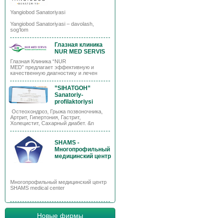
Yangiobod Sanatoriyasi
Yangiobod Sanatoriyasi – davolash,
sog’lom
Глазная клиника
NUR MED SERVIS
Глазная Клиника “NUR
MED” предлагает эффективную и
качественную диагностику и лечен
”SIHATGOH”
Sanatoriy-
profilaktoriysi
Остеохондроз, Грыжа позвоночника,
Артрит, Гипертония, Гастрит,
Холецистит, Сахарный диабет. &n
SHAMS -
Многопрофильный
медицинский центр
Многопрофильный медицинский центр
SHAMS medical center
Новые фирмы