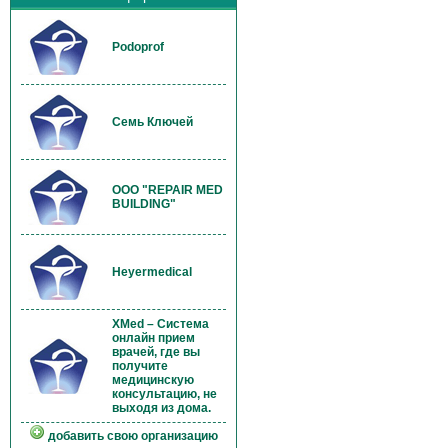
Podoprof
Семь Ключей
OOO "REPAIR MED
BUILDING"
Heyermedical
XMed – Система
онлайн прием
врачей, где вы
получите
медицинскую
консультацию, не
выходя из дома.
добавить свою организацию