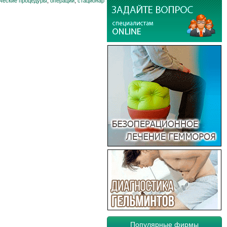
ические процедуры
,
операции
,
стационар
Популярные фирмы