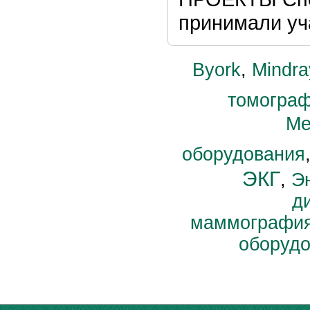
принимали уча
Byork
,
Mindra
томогра
Ме
оборудования
ЭКГ
,
Э
д
маммографи
оборуд