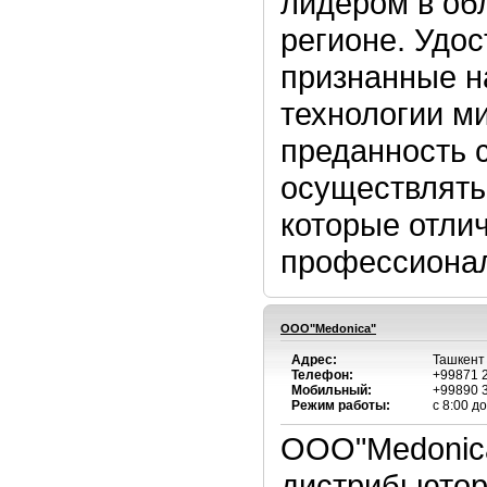
лидером в об
регионе. Удо
признанные н
технологии ми
преданность с
осуществлять
которые отли
профессионал
OOO"Medonica"
Адрес:
Ташкент 
Телефон:
+99871 2
Мобильный:
+99890 
Режим работы:
с 8:00 д
OOO"Medonic
дистрибьютор