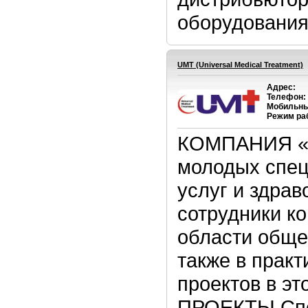
оборудования 
UMT (Universal Medical Treatment)
Адрес:
Телефон:
Мобильны
Режим ра
КОМПАНИЯ «UM
молодых спец
услуг и здрав
сотрудники к
области обще
также в прак
проектов в э
ПРОЕКТЫ Спе