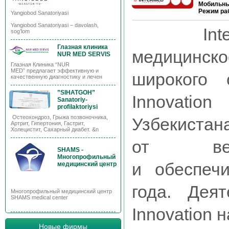
Мобильны
Режим ра
Yangiobod Sanatoriyasi
Yangiobod Sanatoriyasi – davolash,
Intermed
sog’lom
Глазная клиника
медицинск
NUR MED SERVIS
Глазная Клиника “NUR
MED” предлагает эффективную и
широкого
качественную диагностику и лечен
”SIHATGOH”
Innovati
Sanatoriy-
profilaktoriysi
Остеохондроз, Грыжа позвоночника,
Узбекистан
Артрит, Гипертония, Гастрит,
Холецистит, Сахарный диабет. &n
от веду
SHAMS -
Многопрофильный
и обеспеч
медицинский центр
года. Деят
Многопрофильный медицинский центр
SHAMS medical center
Innovation 
Новые фирмы