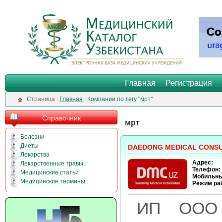
Главная
Регистрация
Cтраница :
Главная
|
Компании по тегу "мрт"
Справочник
мрт
Болезни
Диеты
DAEDONG MEDICAL CONS
Лекарства
Адрес:
Лекарственные травы
Телефон:
Медицинские статьи
Мобильны
Медицинские термины
Режим ра
ИП ООО “D