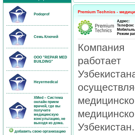
Premium Technics - медиц
Podoprof
Адрес:
Телефон:
Мобильны
Режим ра
Семь Ключей
Компания
работает
OOO "REPAIR MED
BUILDING"
Узбекис
Heyermedical
осущест
медицинск
XMed – Система
онлайн прием
врачей, где вы
медицинско
получите
медицинскую
консультацию, не
выходя из дома.
Узбекист
добавить свою организацию