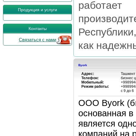
работа
Продукция и услуги
производи
Контакты
Республик
Связаться с нами
как надежны
Byork
Адрес:
Ташкент 
Телефон:
бизнес 
Мобильный:
+998994
Режим работы:
+998994
с 9 до 6
OOO Byork (б
основанная в
является одн
компаний на 