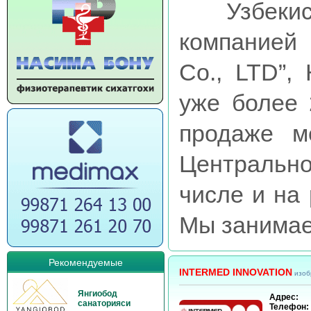
Узбекис
компанией 
Co., LTD”,
уже более 
продаже м
Центральн
числе и на
Мы занимаем
Рекомендуемые
INTERMED INNOVATION
изоб
Янгиобод
Адрес:
санаторияси
Телефон: