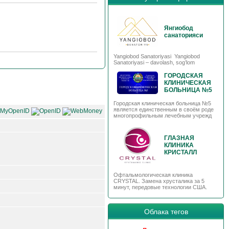
Янгиобод
санаторияси
Yangiobod Sanatoriyasi Yangiobod
Sanatoriyasi – davolash, sog’lom
ГОРОДСКАЯ
КЛИНИЧЕСКАЯ
БОЛЬНИЦА №5
Городская клиническая больница №5
является единственным в своём роде
многопрофильным лечебным учрежд
ГЛАЗНАЯ
КЛИНИКА
КРИСТАЛЛ
Офтальмологическая клиника
CRYSTAL. Замена хрусталика за 5
минут, передовые технологии США.
Облака тегов