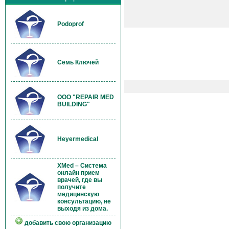
Podoprof
Семь Ключей
OOO "REPAIR MED
BUILDING"
Heyermedical
XMed – Система
онлайн прием
врачей, где вы
получите
медицинскую
консультацию, не
выходя из дома.
добавить свою организацию