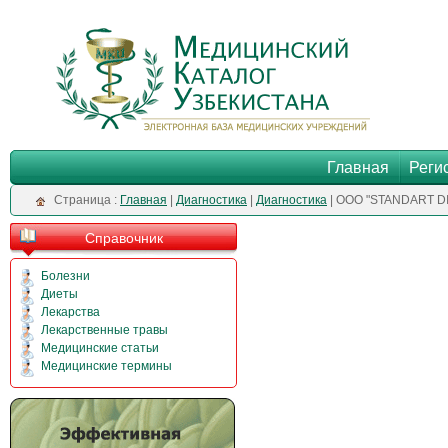
Главная
Реги
Cтраница :
Главная
|
Диагностика
|
Диагностика
| OOO "STANDART D
Справочник
Болезни
Диеты
Лекарства
Лекарственные травы
Медицинские статьи
Медицинские термины