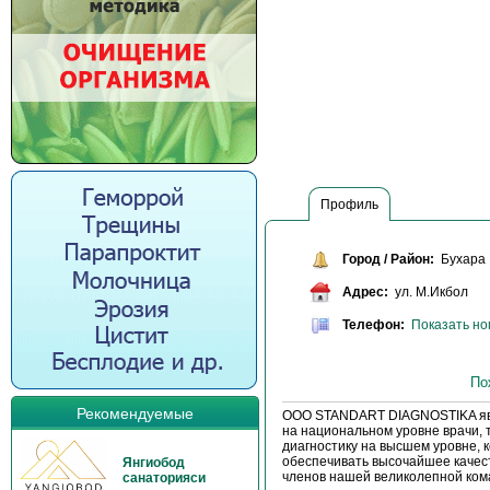
Профиль
Город / Район:
Бухара
Адрес:
ул. М.Икбол
Телефон:
Показать н
По
Рекомендуемые
OOO STANDART DIAGNOSTIKA явля
на национальном уровне врачи, 
диагностику на высшем уровне,
обеспечивать высочайшее качест
Янгиобод
членов нашей великолепной ком
санаторияси