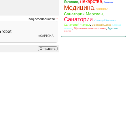
Лекарства
Лечение
,
,
,
болезни
Медицина
клиники
,
,
Санаторий Мерсиан
,
Санатории
Код безопасности:
*
,
,
Санаторий Ботаника
,
,
Санаторий Чаткал
Санаторий Бустон
Глазная
,
,
,
клиника
Офтальмологическая клиника
Здоровье
доктор