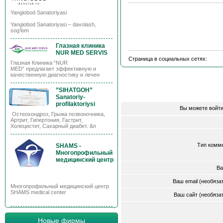
Yangiobod Sanatoriyasi
Yangiobod Sanatoriyasi – davolash,
sog’lom
Глазная клиника
NUR MED SERVIS
Страница в социальных сетях:
Глазная Клиника “NUR
MED” предлагает эффективную и
качественную диагностику и лечен
”SIHATGOH”
Sanatoriy-
profilaktoriysi
Вы можете войти
Остеохондроз, Грыжа позвоночника,
Артрит, Гипертония, Гастрит,
Холецистит, Сахарный диабет. &n
Тип комм
SHAMS -
Многопрофильный
медицинский центр
Ва
Ваш email (необяз
Многопрофильный медицинский центр
SHAMS medical center
Ваш сайт (необяз
Новые фирмы