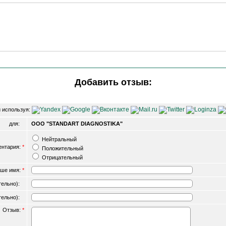
Добавить отзыв:
 используя:
для:
OOO "STANDART DIAGNOSTIKA"
Нейтральный
ентария:
*
Положительный
Отрицательный
ше имя:
*
ательно):
ательно):
Отзыв:
*