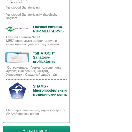
Yangiobod Sanatoriyasi
Yangiobod Sanatoriyasi – davolash,
sog’lom
Глазная клиника
NUR MED SERVIS
Глазная Клиника “NUR
MED” предлагает эффективную и
качественную диагностику и лечен
”SIHATGOH”
Sanatoriy-
profilaktoriysi
Остеохондроз, Грыжа позвоночника,
Артрит, Гипертония, Гастрит,
Холецистит, Сахарный диабет. &n
SHAMS -
Многопрофильный
медицинский центр
Многопрофильный медицинский центр
SHAMS medical center
Новые фирмы