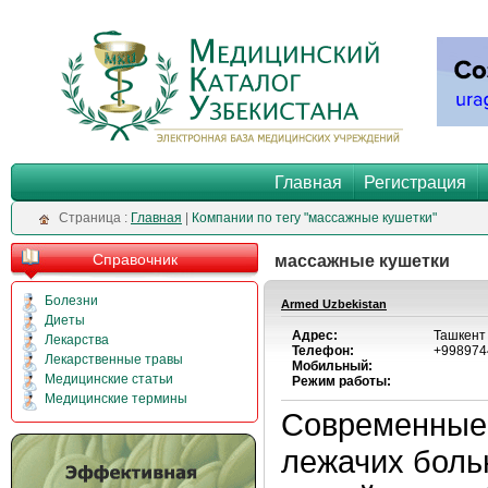
Главная
Регистрация
Cтраница :
Главная
|
Компании по тегу "массажные кушетки"
Справочник
массажные кушетки
Болезни
Armed Uzbekistan
Диеты
Адрес:
Ташкент
Лекарства
Телефон:
+998974
Лекарственные травы
Мобильный:
Медицинские статьи
Режим работы:
Медицинские термины
Современные 
лежачих боль