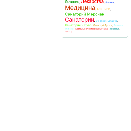
Лекарства
Лечение
,
,
,
болезни
Медицина
клиники
,
,
Санаторий Мерсиан
,
Санатории
,
,
Санаторий Ботаника
,
,
Санаторий Чаткал
Санаторий Бустон
Глазная
,
,
,
клиника
Офтальмологическая клиника
Здоровье
доктор