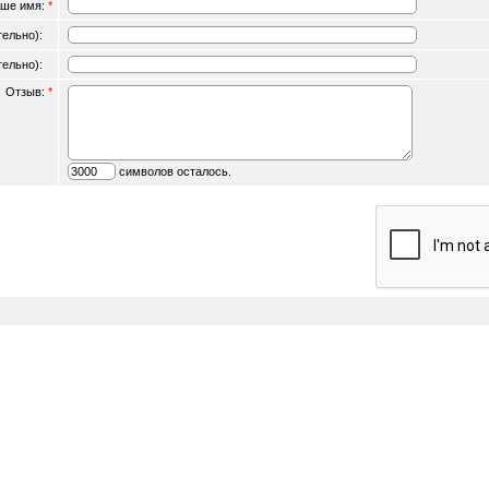
ше имя:
*
ательно):
ательно):
Отзыв:
*
символов осталось.