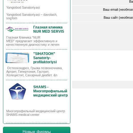
Ва
Yangiobod Sanatoriyasi
Ваш email (необяз
Yangiobod Sanatoriyasi – davolash,
Ваш сайт (необяз
sog’lom
Глазная клиника
NUR MED SERVIS
Глазная Клиника “NUR
MED” предлагает эффективную и
качественную диагностику и лечен
”SIHATGOH”
Sanatoriy-
profilaktoriysi
Остеохондроз, Грыжа позвоночника,
Артрит, Гипертония, Гастрит,
Холецистит, Сахарный диабет. &n
SHAMS -
Многопрофильный
медицинский центр
Многопрофильный медицинский центр
SHAMS medical center
Новые фирмы