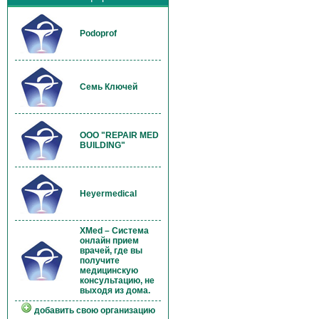
Podoprof
Семь Ключей
OOO "REPAIR MED
BUILDING"
Heyermedical
XMed – Система
онлайн прием
врачей, где вы
получите
медицинскую
консультацию, не
выходя из дома.
добавить свою организацию