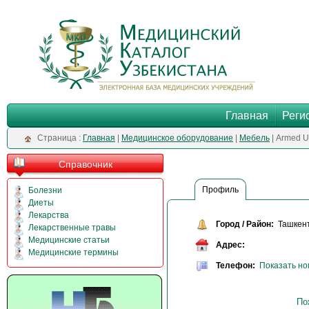
Главная
Реги
Cтраница :
Главная
|
Медицинское оборудование
|
Мебель
| Armed U
Справочник
Профиль
Болезни
Диеты
Лекарства
Город / Район:
Ташкен
Лекарственные травы
Медицинские статьи
Адрес:
Медицинские термины
Телефон:
Показать н
По