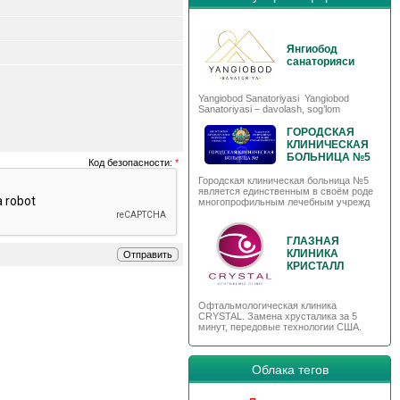
Янгиобод
санаторияси
Yangiobod Sanatoriyasi Yangiobod
Sanatoriyasi – davolash, sog’lom
ГОРОДСКАЯ
КЛИНИЧЕСКАЯ
БОЛЬНИЦА №5
Код безопасности:
*
Городская клиническая больница №5
является единственным в своём роде
многопрофильным лечебным учрежд
ГЛАЗНАЯ
КЛИНИКА
КРИСТАЛЛ
Офтальмологическая клиника
CRYSTAL. Замена хрусталика за 5
минут, передовые технологии США.
Облака тегов