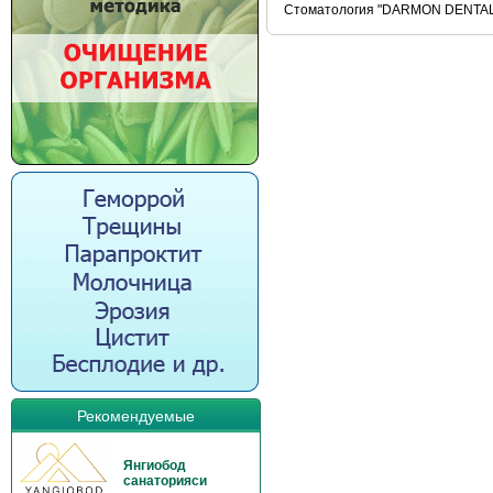
Стоматология "DARMON DENTAL" Л
Рекомендуемые
Янгиобод
санаторияси