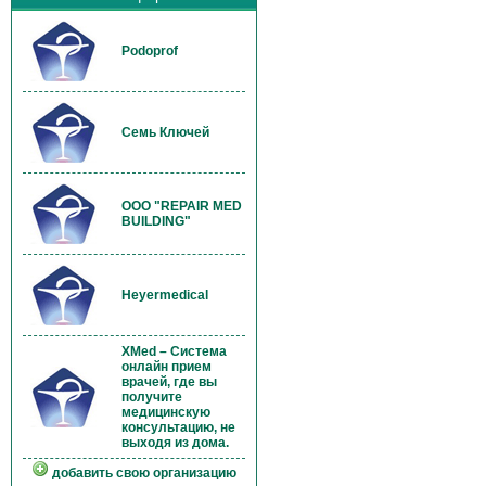
Podoprof
Семь Ключей
OOO "REPAIR MED
BUILDING"
Heyermedical
XMed – Система
онлайн прием
врачей, где вы
получите
медицинскую
консультацию, не
выходя из дома.
добавить свою организацию