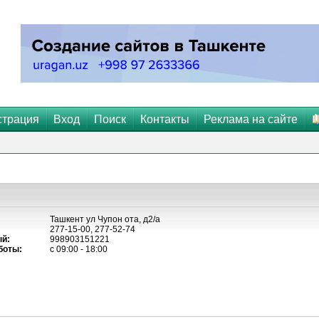
страция
Вход
Поиск
Контакты
Реклама на сайте
Ташкент ул Чупон ота, д2/а
277-15-00, 277-52-74
й:
998903151221
боты:
с 09:00 - 18:00