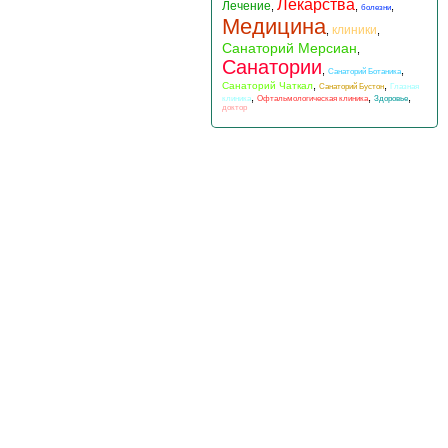
Лекарства
Лечение
,
,
,
болезни
Медицина
клиники
,
,
Санаторий Мерсиан
,
Санатории
,
,
Санаторий Ботаника
,
,
Санаторий Чаткал
Санаторий Бустон
Глазная
,
,
,
клиника
Офтальмологическая клиника
Здоровье
доктор