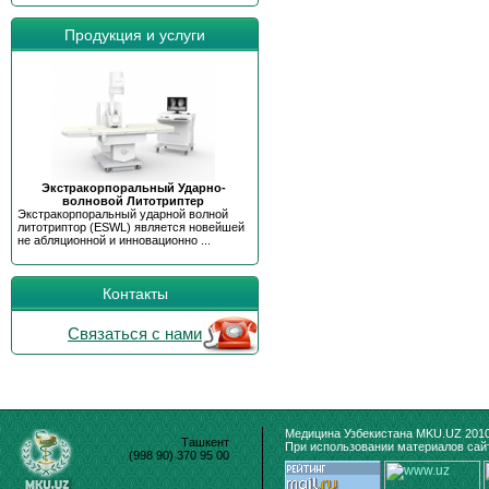
Продукция и услуги
Экстракорпоральный Ударно-
волновой Литотриптер
Экстракорпоральный ударной волной
литотриптор (ESWL) является новейшей
не абляционной и инновационно ...
Контакты
Связаться с нами
Медицина Узбекистана MKU.UZ 2010
Ташкент
При использовании материалов сайт
(998 90) 370 95 00