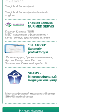
Yangiobod Sanatoriyasi
Yangiobod Sanatoriyasi – davolash,
sog’lom
Глазная клиника
NUR MED SERVIS
Глазная Клиника “NUR
MED” предлагает эффективную и
качественную диагностику и лечен
”SIHATGOH”
Sanatoriy-
profilaktoriysi
Остеохондроз, Грыжа позвоночника,
Артрит, Гипертония, Гастрит,
Холецистит, Сахарный диабет. &n
SHAMS -
Многопрофильный
медицинский центр
Многопрофильный медицинский центр
SHAMS medical center
Новые фирмы