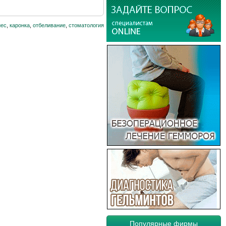
иес
,
каронка
,
отбеливание
,
стоматология
Популярные фирмы