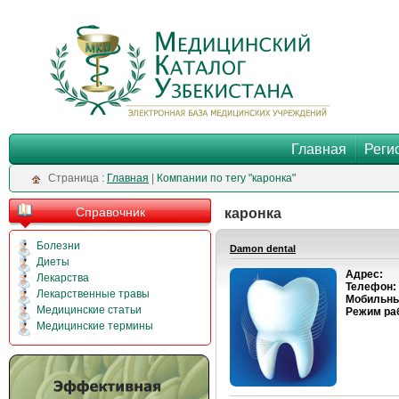
Главная
Реги
Cтраница :
Главная
|
Компании по тегу "каронка"
Справочник
каронка
Болезни
Damon dental
Диеты
Адрес:
Лекарства
Телефон:
Лекарственные травы
Мобильны
Медицинские статьи
Режим ра
Медицинские термины