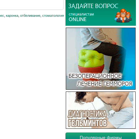
иес
,
каронка
,
отбеливание
,
стоматология
Популярные фирмы