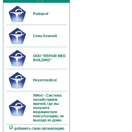
Podoprof
Семь Ключей
OOO "REPAIR MED
BUILDING"
Heyermedical
XMed – Система
онлайн прием
врачей, где вы
получите
медицинскую
консультацию, не
выходя из дома.
добавить свою организацию