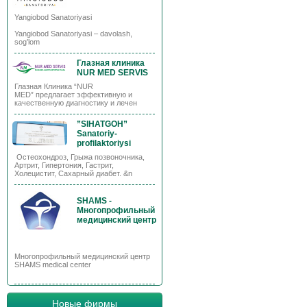
Yangiobod Sanatoriyasi
Yangiobod Sanatoriyasi – davolash,
sog’lom
Глазная клиника
NUR MED SERVIS
Глазная Клиника “NUR
MED” предлагает эффективную и
качественную диагностику и лечен
”SIHATGOH”
Sanatoriy-
profilaktoriysi
Остеохондроз, Грыжа позвоночника,
Артрит, Гипертония, Гастрит,
Холецистит, Сахарный диабет. &n
SHAMS -
Многопрофильный
медицинский центр
Многопрофильный медицинский центр
SHAMS medical center
Новые фирмы