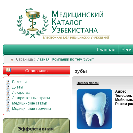
Главная
Реги
Cтраница :
Главная
|
Компании по тегу "зубы"
Справочник
зубы
Болезни
Damon dental
Диеты
Адрес:
Лекарства
Телефон:
Лекарственные травы
Мобильны
Медицинские статьи
Режим ра
Медицинские термины