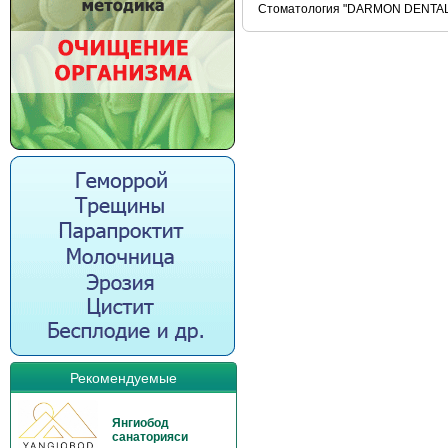
Стоматология "DARMON DENTAL" Л
Рекомендуемые
Янгиобод
санаторияси