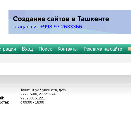
страция
Вход
Поиск
Контакты
Реклама на сайте
Ташкент ул Чупон ота, д2/а
277-15-00, 277-52-74
й:
998903151221
боты:
с 09:00 - 18:00