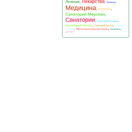
Лекарства
Лечение
,
,
,
болезни
Медицина
клиники
,
,
Санаторий Мерсиан
,
Санатории
,
,
Санаторий Ботаника
,
,
Санаторий Чаткал
Санаторий Бустон
Глазная
,
,
,
клиника
Офтальмологическая клиника
Здоровье
доктор