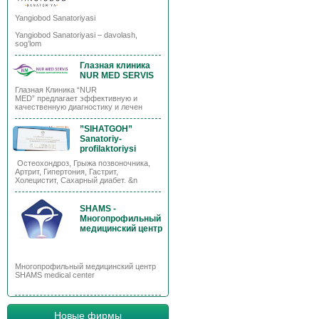
Yangiobod Sanatoriyasi
Yangiobod Sanatoriyasi – davolash,
sog’lom
Глазная клиника
NUR MED SERVIS
Глазная Клиника “NUR
MED” предлагает эффективную и
качественную диагностику и лечен
”SIHATGOH”
Sanatoriy-
profilaktoriysi
Остеохондроз, Грыжа позвоночника,
Артрит, Гипертония, Гастрит,
Холецистит, Сахарный диабет. &n
SHAMS -
Многопрофильный
медицинский центр
Многопрофильный медицинский центр
SHAMS medical center
Новые фирмы