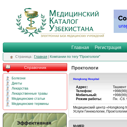
Главная
Регистрация
Cтраница :
Главная
|
Компании по тегу "Проктологи"
Справочник
Проктологи
Болезни
Hongkong Hospital
Диеты
Адрес:
Ташкент 
Лекарства
Телефон:
+998(99)
Лекарственные травы
Мобильный:
+998(99)
Медицинские статьи
Режим работы:
Пн. -Сб.
Медицинские термины
Медицинский центр «Hongkong h
Услуги Гинекологии, Проктологии
M+MED