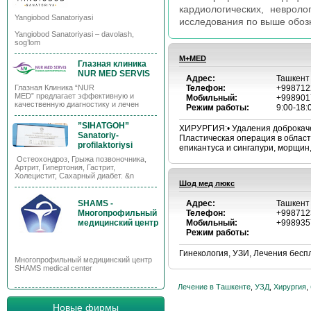
кардиологических, невроло
Yangiobod Sanatoriyasi
исследования по выше обозн
Yangiobod Sanatoriyasi – davolash,
sog’lom
M+MED
Глазная клиника
NUR MED SERVIS
Адрес:
Ташкент
Глазная Клиника “NUR
Телефон:
+998712
MED” предлагает эффективную и
Мобильный:
+998901
качественную диагностику и лечен
Режим работы:
9:00-18:
”SIHATGOH”
ХИРУРГИЯ:• Удаления доброкачес
Sanatoriy-
Пластическая операция в области
profilaktoriysi
епикантуса и сингапури, морщин
Остеохондроз, Грыжа позвоночника,
Артрит, Гипертония, Гастрит,
Холецистит, Сахарный диабет. &n
Шод мед люкс
SHAMS -
Адрес:
Ташкент
Многопрофильный
Телефон:
+998712
медицинский центр
Мобильный:
+998935
Режим работы:
Гинекология, УЗИ, Лечения беспл
Многопрофильный медицинский центр
SHAMS medical center
Лечение в Ташкенте
,
УЗД
,
Хирургия
,
Новые фирмы