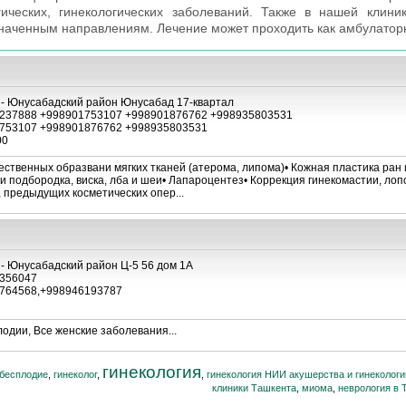
гических, гинекологических заболеваний. Также в нашей клин
аченным направлениям. Лечение может проходить как амбулаторно,
 - Юнусабадский район Юнусабад 17-квартал
237888 +998901753107 +998901876762 +998935803531
753107 +998901876762 +998935803531
00
твенных образвани мягких тканей (атерома, липома)• Кожная пластика ран и
 подбородка, виска, лба и шеи• Лапароцентез• Коррекция гинекомастии, лопо
, предыдущих косметических опер...
 - Юнусабадский район Ц-5 56 дом 1А
356047
764568,+998946193787
одии, Все женские заболевания...
гинекология
бесплодие
,
гинеколог
,
,
гинекология НИИ акушерства и гинекологи
клиники Ташкента
,
миома
,
неврология в 