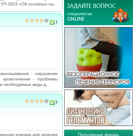
 УП-3923 «Об основных на...
1
евынашивания - нарушение
 кровотечения - проблемы
е необходимые виды д...
5
Популярные фирмы
менная клиника для лечения