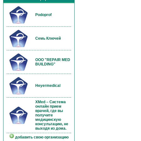
Podoprof
Семь Ключей
OOO "REPAIR MED
BUILDING"
Heyermedical
XMed – Система
онлайн прием
врачей, где вы
получите
медицинскую
консультацию, не
выходя из дома.
добавить свою организацию