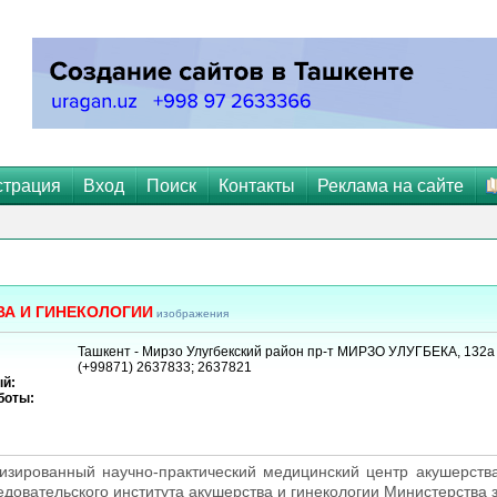
страция
Вход
Поиск
Контакты
Реклама на сайте
ВА И ГИНЕКОЛОГИИ
изображения
Ташкент - Мирзо Улугбекский район пр-т МИРЗО УЛУГБЕКА, 132а
(+99871) 2637833; 2637821
й:
боты:
изированный научно-практический медицинский центр акушерства 
едовательского института акушерства и гинекологии Министерства