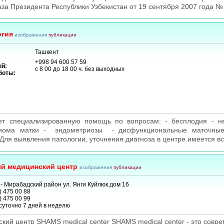
аза Президента Республики Узбекистан от 19 сентября 2007 года №
огия
изображения
публикации
Ташкент
+998 94 600 57 59
й:
с 8 00 до 18 00 ч. без выходных
боты:
ет специализированную помощь по вопросам: - бесплодия - н
миома матки - эндометриозы - дисфункциональные маточные
Для выявления патологии, уточнения диагноза в центре имеется вс
й медицинский центр
изображения
публикации
- Мирабадский район ул. Янги Куйлюк дом 16
) 475 00 88
) 475 00 99
суточно 7 дней в неделю
ий центр SHAMS medical center SHAMS medical center - это совре