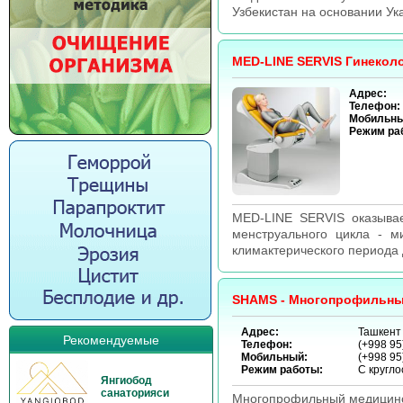
Узбекистан на основании Ук
MED-LINE SERVIS Гинекол
Адрес:
Телефон:
Мобильны
Режим ра
MED-LINE SERVIS оказыва
менструального цикла - 
климактерического периода 
SHAMS - Многопрофильны
Адрес:
Ташкент 
Рекомендуемые
Телефон:
(+998 95
Мобильный:
(+998 95
Режим работы:
С кругло
Янгиобод
санаторияси
Многопрофильный медицинск