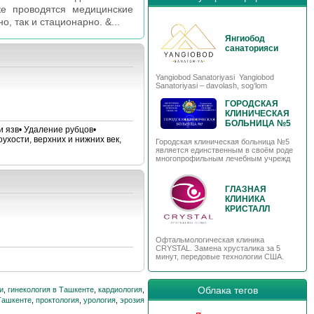
ике проводятся медицинские
 так и стационарно. &...
Янгиобод
санаторияси
Yangiobod Sanatoriyasi Yangiobod
Sanatoriyasi – davolash, sog’lom
ГОРОДСКАЯ
КЛИНИЧЕСКАЯ
БОЛЬНИЦА №5
 язв• Удаление рубцов•
ухости, верхних и нижних век,
Городская клиническая больница №5
является единственным в своём роде
многопрофильным лечебным учрежд
ГЛАЗНАЯ
КЛИНИКА
КРИСТАЛЛ
Офтальмологическая клиника
CRYSTAL. Замена хрусталика за 5
минут, передовые технологии США.
Облака тегов
и
,
гинекология в Ташкенте
,
кардиология
,
Ташкенте
,
проктология
,
урология
,
эрозия