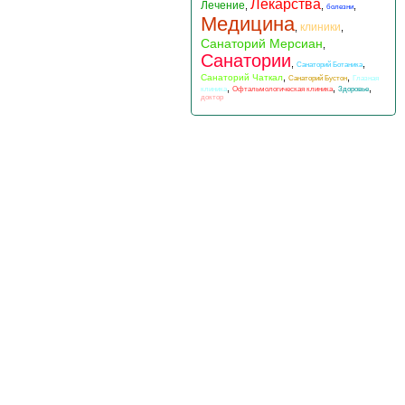
Лекарства
Лечение
,
,
,
болезни
Медицина
клиники
,
,
Санаторий Мерсиан
,
Санатории
,
,
Санаторий Ботаника
,
,
Санаторий Чаткал
Санаторий Бустон
Глазная
,
,
,
клиника
Офтальмологическая клиника
Здоровье
доктор