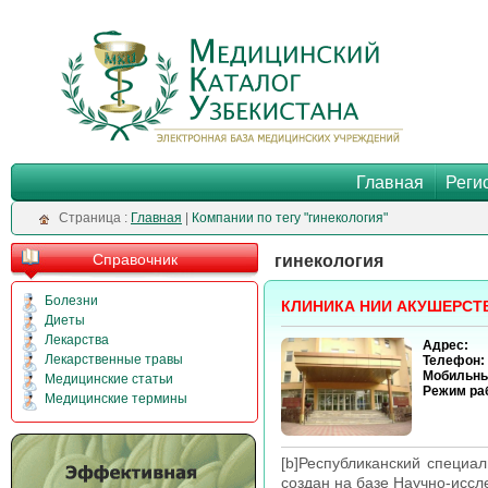
Главная
Реги
Cтраница :
Главная
|
Компании по тегу "гинекология"
Справочник
гинекология
Болезни
КЛИНИКА НИИ АКУШЕРСТ
Диеты
Лекарства
Адрес:
Лекарственные травы
Телефон:
Мобильны
Медицинские статьи
Режим ра
Медицинские термины
[b]Республиканский специал
создан на базе Научно-иссл