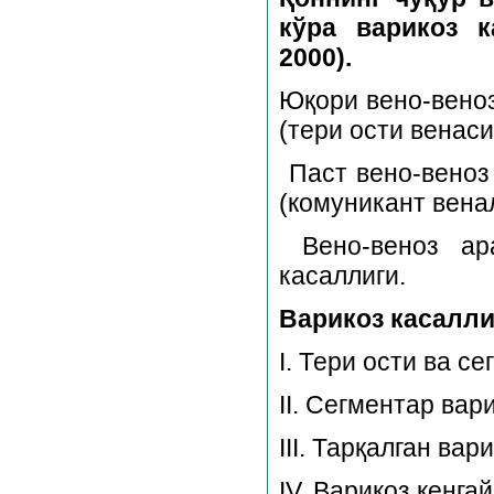
кўра варикоз к
2000).
Юқори вено-веноз
(тери ости венас
Паст вено-веноз
(комуникант вена
Вено-веноз а
касаллиги.
Варикоз касалл
I. Тери ости ва с
II. Сегментар ва
III. Тарқалган в
IV. Варикоз кенга