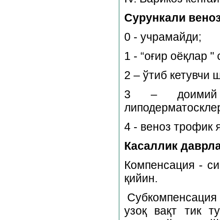
Сурункали веноз
0 - учрамайди;
1 - “оғир оёқлар "
2 – ўтиб кетувчи 
3 – доимий ш
липодерматосклер
4 - веноз трофик 
Касаллик даврла
Компенсация - с
қийин.
Субкомпенсация 
узоқ вақт тик т