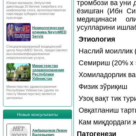
тромбози ва уни 
Юкори малакали, бепуштлик
даволашда 20 йиллик тажрибага эга
ёзишган (Ибн Си
шифокорлар сизга, арзонлаштирилган
нархларда куйидаги хизматлар
медицинаси ол
курсатади.
усулларини ишлаб
Неврологическая
клиника NeyroMED
Servis
Этиология
Специализированный медицинский
Наслий моиллик (
центр NeyroMED Servis, предоставляет
высококвалифицированные
неврологические услуги.
Семириш (20% х 
Министерство
здравоохранения
Хомиладорлик ва 
Республики
Узбекистан
Физик зўриқиш
Министерство здравоохранения
Республики Узбекистан (далее по
тексту Министерство) является
Узоқ вақт тик ту
центральн
Овқатланиш тарт
Новые консультанты
Кам миқдордаги 
Амбарцумов Левон
Патогенези
Валерьевич