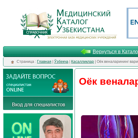
Вернуться в Катало
Cтраница :
Главная
|
Ўзбекча
|
Касалликлар
| Оёк веналарининг варик
Оёк веналар