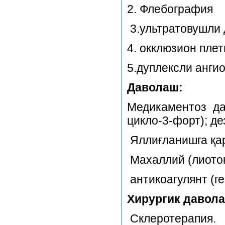
2. Флебография
3.ультратовушли
4. окклюзион пле
5.дуплексли анги
Даволаш:
Медикаментоз да
цикло-3-форт); де
Яллиғланишга қа
Махаллий (лиотон
антикоагулянт (г
Хирургик давол
Склеротерапия.