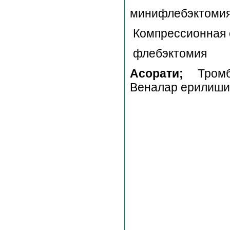
минифлебэктомия
Компрессионная 
флебэктомия
Асорати;
Тромбо
Веналар ерилиши 