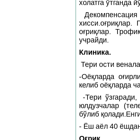
холатга ўтганда й
Декомпенсация
хисси.оғриқлар. 
оғриқлар. Трофи
учрайди.
Клиника.
Тери ости венала
-Оёқларда оғирл
келиб оёқларда ча
-Тери ўзгаради,
юлдузчалар (теле
бўлиб қолади.Енг
- Ёш аёл 40 ёшда
Оғриқ