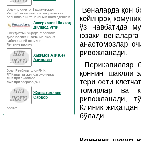
Веналарда қон б
Врач-психиатр, Ташкентская
Республиканская психиатрическая
кейинроқ комуник
больница с интенсивным наблюдением
Зокирхонов Шахзод
ўз навбатида му
Дилшод угли
Сосудистый хирург, флеболог
юзаки веналарга
Диагностика и лечение любых
заболеваний сосудов
анастомозлар очи
Лечение варико
ривожланади.
Хакимов Азизбек
Азимович
Перикапилляр б
Врач Реабилитолог-ЛФК
қоннинг шаклли э
ЛФК при грыже позвоночника
ЛФК при сколиозе
тери ости клетча
ЛФК при артрозе(гон
томирлар ва к
Жаннатиллаев
ривожланади, т
Сардор
Клиник жиҳатдан
pediatr
бўлади.
Қоннинг чуқур 