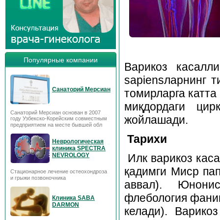
Популярные компании
Варикоз касалл
sapiensларнинг 
Санаторий Мерсиан
томирларга катта
миқдордаги цир
Санаторий Мерсиан основан в 2007
жойлашади.
году Узбекско-Корейским совместным
предприятием на месте бывшей обл
Тарихи
Неврологическая
клиника SPECTRA
Илк варикоз кас
NEVROLOGY
қадимги Миср пап
Стационарное лечение остеохондроза
и грыжи позвоночника
аввал). Юнони
флебология фанига
Клиника SABA
DARMON
келади). Варико