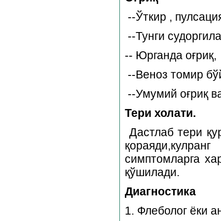
--Ўткир , пулсаци
--Тунги судорги
-- Юрганда оғриқ,
--Веноз томир бў
--Умумий оғриқ ва
Тери холати.
Дастлаб тери қу
қораяди,кулра
симптомларга ха
қўшилади.
Диагностика
1. Флеболог ёки а