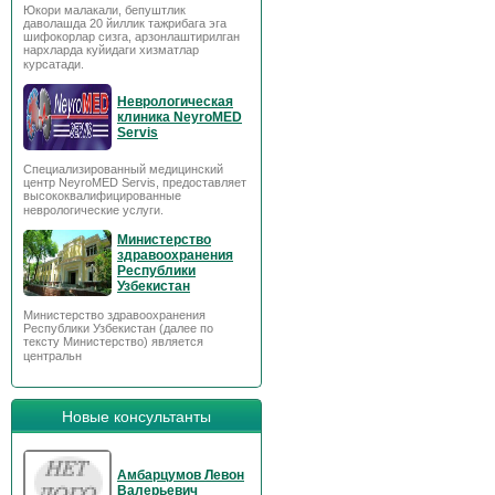
Юкори малакали, бепуштлик
даволашда 20 йиллик тажрибага эга
шифокорлар сизга, арзонлаштирилган
нархларда куйидаги хизматлар
курсатади.
Неврологическая
клиника NeyroMED
Servis
Специализированный медицинский
центр NeyroMED Servis, предоставляет
высококвалифицированные
неврологические услуги.
Министерство
здравоохранения
Республики
Узбекистан
Министерство здравоохранения
Республики Узбекистан (далее по
тексту Министерство) является
центральн
Новые консультанты
Амбарцумов Левон
Валерьевич