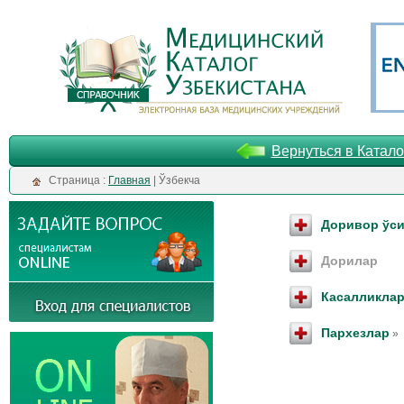
Вернуться в Катало
Cтраница :
Главная
| Ўзбекча
Доривор ўс
Дорилар
Касалликла
Пархезлар
»