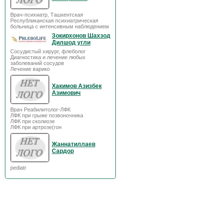
Врач-психиатр, Ташкентская
Республиканская психиатрическая
больница с интенсивным наблюдением
Зокирхонов Шахзод
Дилшод угли
Сосудистый хирург, флеболог
Диагностика и лечение любых
заболеваний сосудов
Лечение варико
Хакимов Азизбек
Азимович
Врач Реабилитолог-ЛФК
ЛФК при грыже позвоночника
ЛФК при сколиозе
ЛФК при артрозе(гон
Жаннатиллаев
Сардор
pediatr