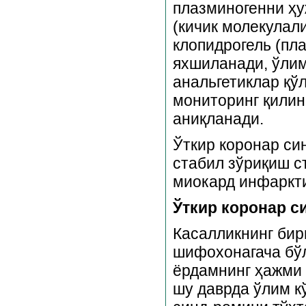
плазминогенни ҳу
(кичик молекулал
клопидрогель (пл
яхшиланади, ўлим
анальгетиклар қў
мониторинг қилин
аниқланади.
Ўткир коронар си
стабил зўриқиш ст
миокард инфаркт
Ўткир коронар
с
Касалликнинг бир
шифохонагача бўл
ёрдамнинг ҳажми 
шу даврда ўлим к