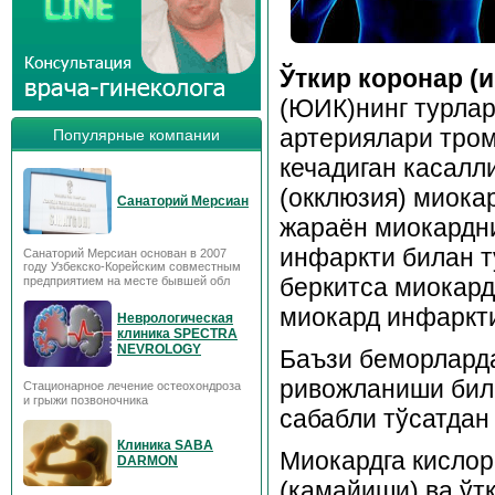
Ўткир коронар (
(ЮИК)нинг турлар
артериялари тром
Популярные компании
кечадиган касалл
(окклюзия) миока
Санаторий Мерсиан
жараён миокардни
инфаркти билан т
Санаторий Мерсиан основан в 2007
году Узбекско-Корейским совместным
беркитса миокард
предприятием на месте бывшей обл
миокард инфаркт
Неврологическая
клиника SPECTRA
NEVROLOGY
Баъзи беморлард
ривожланиши бил
Стационарное лечение остеохондроза
и грыжи позвоночника
сабабли тўсатдан
Клиника SABA
Миокардга кислор
DARMON
(камайиши) ва ўт