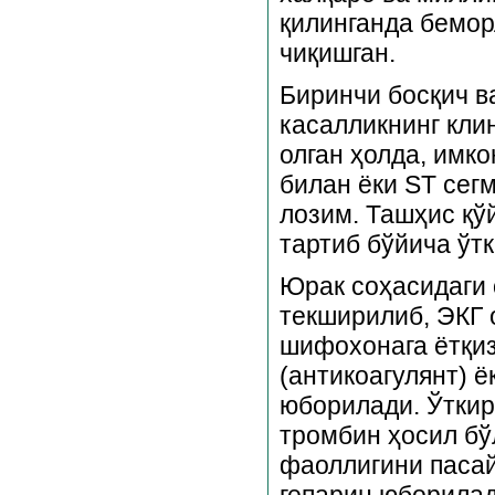
қилинганда бемор
чиқишган.
Биринчи босқич в
касалликнинг кли
олган ҳолда, имк
билан ёки ST сег
лозим. Ташҳис қў
тартиб бўйича ўт
Юрак соҳасидаги о
текширилиб, ЭКГ 
шифохонага ётқиз
(антикоагулянт) ё
юборилади. Ўтки
тромбин ҳосил бў
фаоллигини пасай
гепарин юборилад