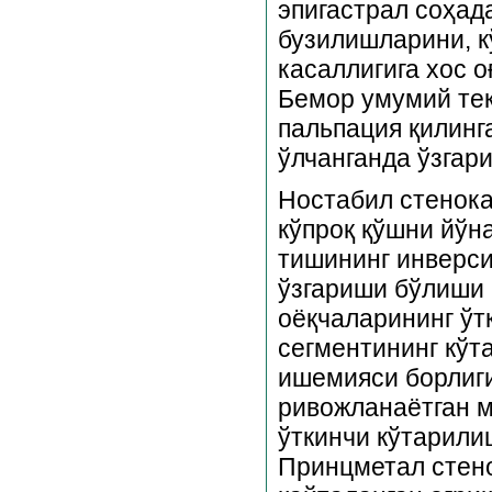
эпигастрал соҳад
бузилишларини, к
касаллигига хос о
Бемор умумий тек
пальпация қилинг
ўлчанганда ўзгар
Ностабил стенока
кўпроқ қўшни йўн
тишининг инверси
ўзгариши бўлиши 
оёқчаларининг ўт
сегментининг кўт
ишемияси борлиги
ривожланаётган м
ўткинчи кўтарили
Принцметал стено