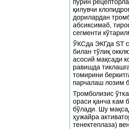
пурин рецепторл
қилувчи клопидро
дорилардан тромб
абсиксимаб, тиро
сегменти кўтарил
ЎКСда ЭКГда ST с
билан тўлиқ оккл
асосий мақсади 
равишда тиклашга
томирини беркитг
парчалаш лозим б
Тромболизис ўтка
ораси қанча кам 
бўлади. Шу мақса
ҳужайра активато
тенектеплаза) ве