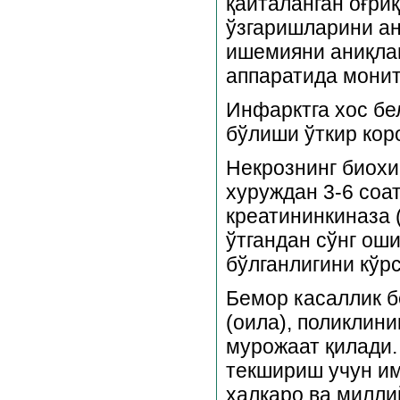
қайталанган оғри
ўзгаришларини ани
ишемияни аниқлаш
аппаратида мони
Инфарктга хос бе
бўлиши ўткир кор
Некрознинг биохи
хуруждан 3-6 соа
креатининкиназа 
ўтгандан сўнг о
бўлганлигини кўр
Бемор касаллик б
(оила), поликлин
мурожаат қилади.
текшириш учун им
халқаро ва милли