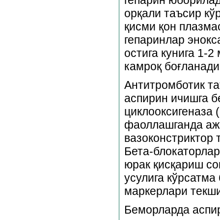
орқали таъсир кў
қисми қон плазма
гепаринлар энокс
остига кунига 1-
камроқ боғланади
Антитромботик та
аспирин ичишга б
циклооксигеназа 
фаоллашганда ажр
вазоконстриктор 
Бета-блокаторлар,
юрак қисқариш со
усулига кўрсатма
маркерлари текш
Беморларда аспир