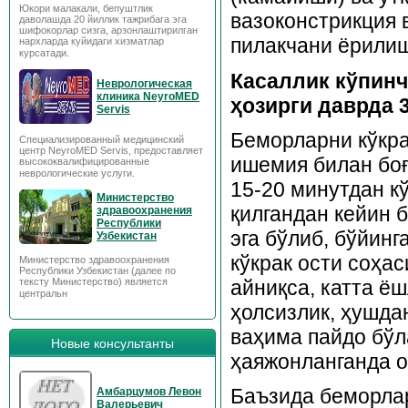
Юкори малакали, бепуштлик
вазоконстрикция 
даволашда 20 йиллик тажрибага эга
шифокорлар сизга, арзонлаштирилган
пилакчани ёрилиш
нархларда куйидаги хизматлар
курсатади.
Касаллик кўпинч
Неврологическая
клиника NeyroMED
ҳозирги даврда 3
Servis
Беморларни кўкра
Специализированный медицинский
центр NeyroMED Servis, предоставляет
ишемия билан боғл
высококвалифицированные
неврологические услуги.
15-20 минутдан к
Министерство
қилгандан кейин 
здравоохранения
Республики
эга бўлиб, бўйинга
Узбекистан
кўкрак ости соҳа
Министерство здравоохранения
Республики Узбекистан (далее по
айниқса, катта ё
тексту Министерство) является
центральн
ҳолсизлик, ҳушда
ваҳима пайдо бўл
Новые консультанты
ҳаяжонланганда о
Баъзида беморлар
Амбарцумов Левон
Валерьевич