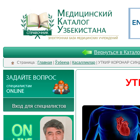
Вернуться в Катало
Cтраница :
Главная
|
Ўзбекча
|
Касалликлар
| УТКИР КОРОНАР СИ
УТ