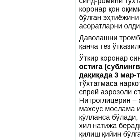
синд-ромини тўхт
коронар қон оқим
бўлган эҳтиёжини
асоратларни олди
Даволашни тромбо
қанча тез ўткази
Ўткир коронар си
остига (сублингв
дақиқада 3 мар-т
тўхтатмаса нарко
спрей аэрозоли с
Нитроглицерин – 
махсус мослама и
қўлланса бўлади,
хил натижа берад
қилиш қийин бўлг