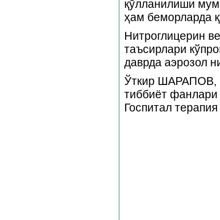
қўлланилиши мумк
ҳам беморларда 
Нитроглицерин ве
таъсирлари кўпро
даврда аэрозол н
Ўткир ШАРАПОВ,
тиббиёт фанлари 
Госпитал терапия