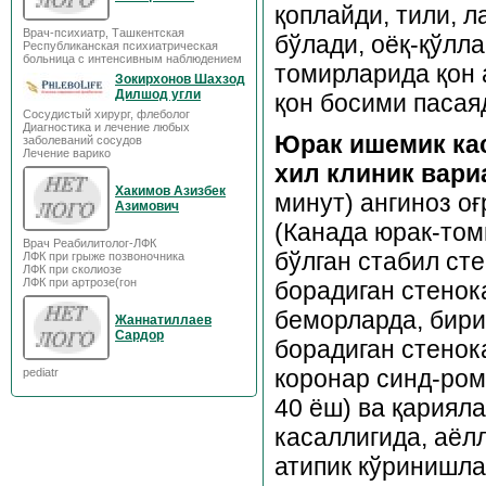
қоплайди, тили, 
Врач-психиатр, Ташкентская
бўлади, оёқ-қўлла
Республиканская психиатрическая
больница с интенсивным наблюдением
томирларида қон 
Зокирхонов Шахзод
Дилшод угли
қон босими пасая
Сосудистый хирург, флеболог
Диагностика и лечение любых
Юрак ишемик ка
заболеваний сосудов
Лечение варико
хил клиник вари
Хакимов Азизбек
минут) ангиноз оғ
Азимович
(Канада юрак-том
Врач Реабилитолог-ЛФК
бўлган стабил ст
ЛФК при грыже позвоночника
ЛФК при сколиозе
ЛФК при артрозе(гон
борадиган стенок
беморларда, бири
Жаннатиллаев
Сардор
борадиган стенок
коронар синд-ром
pediatr
40 ёш) ва қариял
касаллигида, аёл
атипик кўринишла