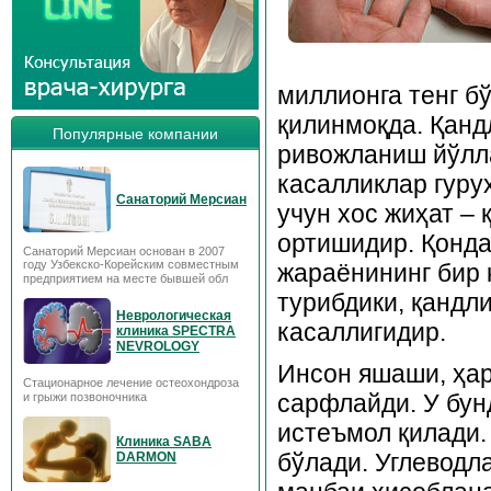
миллионга тенг б
қилинмоқда. Қанд
Популярные компании
ривожланиш йўлла
касалликлар гуру
Санаторий Мерсиан
учун хос жиҳат – 
ортишидир. Қонда
Санаторий Мерсиан основан в 2007
году Узбекско-Корейским совместным
жараёнининг бир 
предприятием на месте бывшей обл
турибдики, қандл
Неврологическая
касаллигидир.
клиника SPECTRA
NEVROLOGY
Инсон яшаши, ҳар
Стационарное лечение остеохондроза
сарфлайди. У бун
и грыжи позвоночника
истеъмол қилади
Клиника SABA
бўлади. Углеводла
DARMON