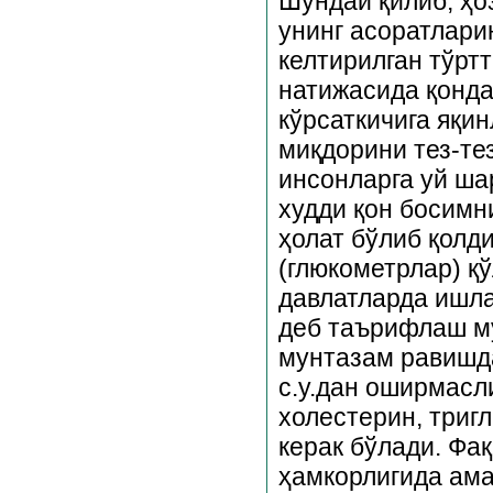
Шундай қилиб, ҳо
унинг асоратлари
келтирилган тўрт
натижасида қонда
кўрсаткичига яқи
миқдорини тез-те
инсонларга уй ша
худди қон босимн
ҳолат бўлиб қолди
(глюкометрлар) қў
давлатларда ишла
деб таърифлаш му
мунтазам равишда
с.у.дан оширмасл
холестерин, три
керак бўлади. Фа
ҳамкорлигида ама