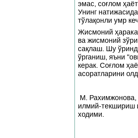
эмас, соғлом ҳаё
Унинг натижасида
тўлақонли умр ке
Жисмоний ҳаракат
ва жисмоний зўри
сақлаш. Шу ўрин
ўрганиш, яъни "о
керак. Соғлом ҳа
асоратларини олд
М. Рахимжонова,
илмий-текшириш и
ходими.