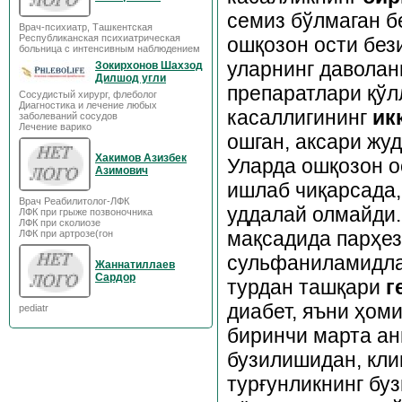
семиз бўлмаган б
Врач-психиатр, Ташкентская
Республиканская психиатрическая
ошқозон ости без
больница с интенсивным наблюдением
уларнинг даволан
Зокирхонов Шахзод
Дилшод угли
препаратлари қўл
Сосудистый хирург, флеболог
Диагностика и лечение любых
касаллигининг
ик
заболеваний сосудов
Лечение варико
ошган, аксари жу
Хакимов Азизбек
Уларда ошқозон о
Азимович
ишлаб чиқарсада,
Врач Реабилитолог-ЛФК
уддалай олмайди.
ЛФК при грыже позвоночника
ЛФК при сколиозе
мақсадида парҳез
ЛФК при артрозе(гон
сульфаниламидлар
Жаннатиллаев
Сардор
турдан ташқари
г
диабет, яъни ҳом
pediatr
биринчи марта ани
бузилишидан, кли
турғунликнинг бу