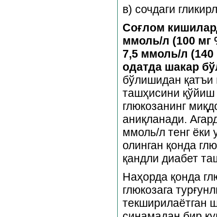
в) сочдаги гликир
Соғлом кишилард
ммоль/л (100 мг 
7,5 ммоль/л (140
одатда шакар бў
бўлишидан қатъи 
ташҳисини қўйиш 
глюкозанинг миқд
аниқланади. Агард
ммоль/л тенг ёки 
олинган қонда глю
қандли диабет та
Наҳорда қонда гл
глюкозага турғунл
текширилаётган ш
синамадан бир ку