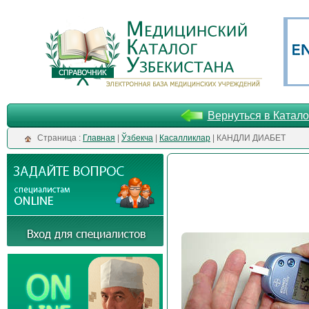
Вернуться в Катало
Cтраница :
Главная
|
Ўзбекча
|
Касалликлар
| КАНДЛИ ДИАБЕТ