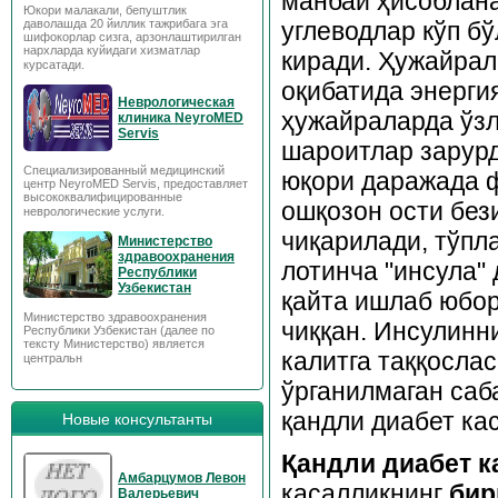
манбаи ҳисоблана
Юкори малакали, бепуштлик
углеводлар кўп б
даволашда 20 йиллик тажрибага эга
шифокорлар сизга, арзонлаштирилган
нархларда куйидаги хизматлар
киради. Ҳужайрал
курсатади.
оқибатида энергия
Неврологическая
ҳужайраларда ўз
клиника NeyroMED
Servis
шароитлар зарурд
Специализированный медицинский
юқори даражада ф
центр NeyroMED Servis, предоставляет
высококвалифицированные
ошқозон ости без
неврологические услуги.
чиқарилади, тўпл
Министерство
здравоохранения
лотинча "инсула"
Республики
Узбекистан
қайта ишлаб юбор
Министерство здравоохранения
чиққан. Инсулинн
Республики Узбекистан (далее по
тексту Министерство) является
калитга таққосла
центральн
ўрганилмаган саб
қандли диабет ка
Новые консультанты
Қандли диабет к
Амбарцумов Левон
касалликнинг
бир
Валерьевич