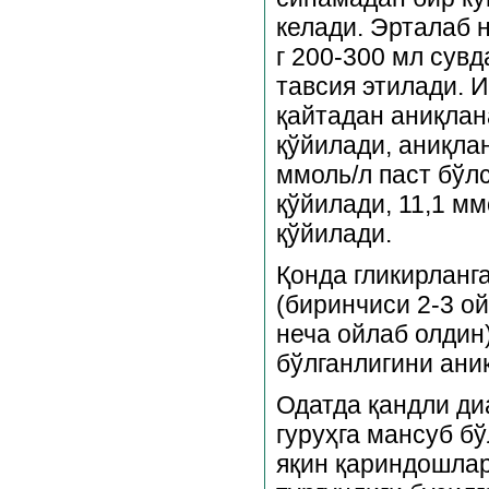
келади. Эрталаб 
г 200-300 мл сувд
тавсия этилади. И
қайтадан аниқлан
қўйилади, аниқлан
ммоль/л паст бўл
қўйилади, 11,1 м
қўйилади.
Қонда гликирланга
(биринчиси 2-3 ой
неча ойлаб олдин
бўлганлигини ани
Одатда қандли ди
гуруҳга мансуб б
яқин қариндошлар