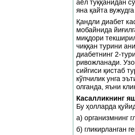
аёл туққанидан сў
яна қайта вужудг
Қандли диабет ка
мобайнида йиғилга
миқдори текширил
чиққан турини ан
диабетнинг 2-тур
ривожланади. Узо
сийгиси қистаб т
кўпчилик унга эъ
олганда, яъни кл
Касалликнинг я
Бу ҳолларда қуйи
а) организмнинг г
б) гликирланган 