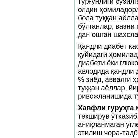
турғунлиги бузил
олдин ҳомиладорл
бола туққан аёлла
бўлганлар; вазни
дан ошган шахсла
Қандли диабет ка
қуйидаги ҳомилад
диабети ёки глюко
авлодида қандли 
% зиёд, аввалги 
туққан аёллар, йир
ривожланишида ту
Хавфли гуруҳга
м
текширув ўтказиб
аниқланмаган угл
этилиш чора-тадб