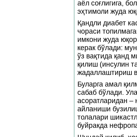
аёл соғлигига, б
эҳтимоли жуда юқ
Қандли диабет ка
чораси топилмага
имкони жуда юқор
керак бўлади: му
ўз вақтида қанд 
қилиш (инсулин т
жадаллаштириш ва
Буларга амал қил
сабаб бўлади. Ул
асоратларидан – 
айланиши бузилиш
толалари шикастл
буйракда нефроп