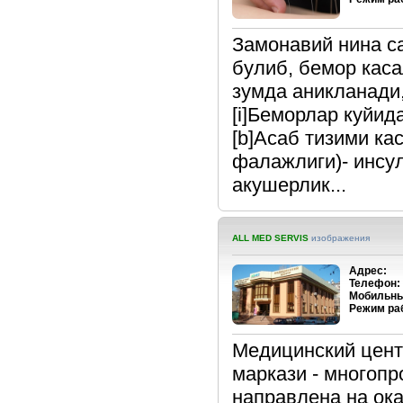
Замонавий нина с
булиб, бемор кас
зумда аникланади,
[i]Беморлар куйида
[b]Асаб тизими ка
фалажлиги)- инсу
акушерлик...
ALL MED SERVIS
изображения
Адрес:
Телефон:
Мобильны
Режим ра
Медицинский цент
маркази - многопр
направлена на ок