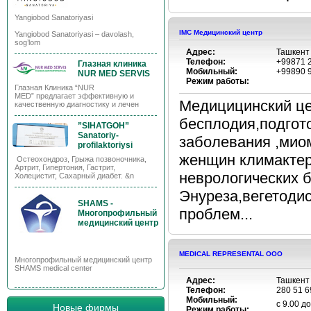
Yangiobod Sanatoriyasi
IMC Медицинский центр
Yangiobod Sanatoriyasi – davolash,
sog’lom
Адрес:
Ташкент
Телефон:
+99871 2
Глазная клиника
Мобильный:
+99890 9
NUR MED SERVIS
Режим работы:
Глазная Клиника “NUR
MED” предлагает эффективную и
Медицицинский ц
качественную диагностику и лечен
бесплодия,подгот
”SIHATGOH”
Sanatoriy-
заболевания ,миом
profilaktoriysi
женщин климактери
Остеохондроз, Грыжа позвоночника,
Артрит, Гипертония, Гастрит,
неврологических б
Холецистит, Сахарный диабет. &n
Энуреза,вегетодис
SHAMS -
проблем...
Многопрофильный
медицинский центр
MEDICAL REPRESENTAL ООО
Многопрофильный медицинский центр
SHAMS medical center
Адрес:
Ташкент 
Телефон:
280 51 6
Мобильный:
с 9.00 до
Новые фирмы
Режим работы: