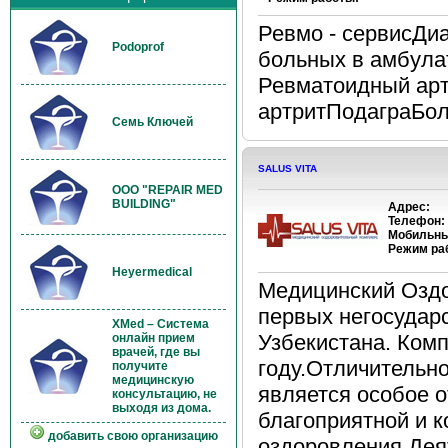
Ревмо - сервисДиа
Podoprof
больных в амбула
Ревматоидный ар
артритПодаграБол
Семь Ключей
SALUS VITA
OOO "REPAIR MED
BUILDING"
Адрес:
Телефон:
Мобильны
Режим ра
Heyermedical
Медицинский Оздо
первых негосудар
XMed – Система
Узбекистана. Комп
онлайн прием
врачей, где вы
году.Отличительн
получите
медицинскую
является особое 
консультацию, не
выходя из дома.
благоприятной и 
добавить свою организацию
оздоровления.Дея