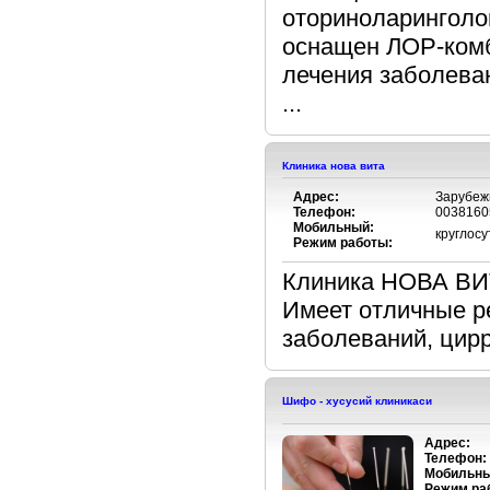
оториноларинголог
оснащен ЛОР-комб
лечения заболеван
...
Клиника нова вита
Адрес:
Зарубеж
Телефон:
0038160
Мобильный:
круглосу
Режим работы:
Клиника НОВА ВИТ
Имеет отличные р
заболеваний, цирро
Шифо - хусусий клиникаси
Адрес:
Телефон:
Мобильны
Режим ра