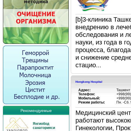
[b]3-клиника Таш
внедрению в лече
обследования и л
науки, из года в 
процесса, благода
и снижение средн
стацио...
Hongkong Hospital
Адрес:
Ташкент 
Телефон:
+998(99)
Мобильный:
+998(99)
Режим работы:
Пн. -Сб.
Рекомендуемые
Медицинский цент
работают высокок
Янгиобод
Гинекологии, Прок
санаторияси