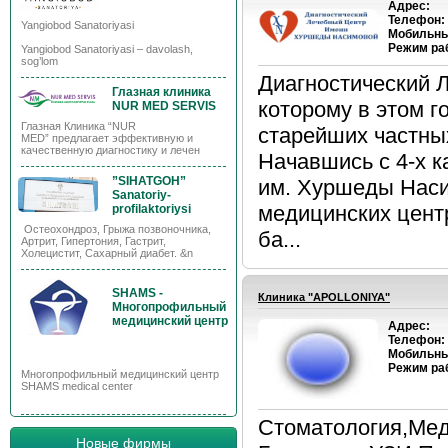
Адрес:
Телефон:
Yangiobod Sanatoriyasi
Мобильны
Режим ра
Yangiobod Sanatoriyasi – davolash,
sog’lom
Диагностический 
Глазная клиника
которому в этом г
NUR MED SERVIS
Глазная Клиника “NUR
старейших частны
MED” предлагает эффективную и
качественную диагностику и лечен
Начавшись с 4-х к
”SIHATGOH”
им. Хуршеды Наси
Sanatoriy-
медицинских цент
profilaktoriysi
Остеохондроз, Грыжа позвоночника,
ба...
Артрит, Гипертония, Гастрит,
Холецистит, Сахарный диабет. &n
SHAMS -
Клиника "APOLLONIYA"
Многопрофильный
медицинский центр
Адрес:
Телефон:
Мобильны
Режим ра
Многопрофильный медицинский центр
SHAMS medical center
Стоматология,Меди
Новые фирмы