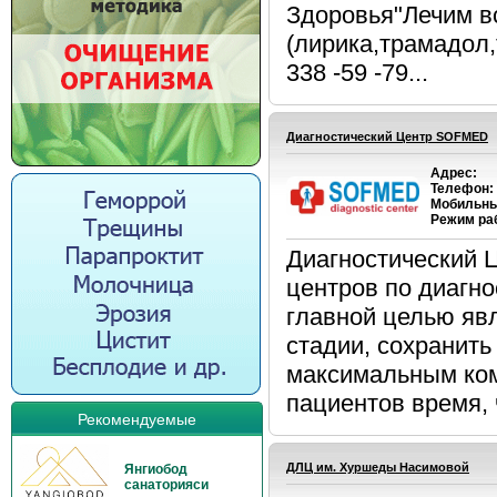
Здоровья"Лечим в
(лирика,трамадол
338 -59 -79...
Диагностический Центр SOFMED
Адрес:
Телефон:
Мобильны
Режим ра
Диагностический 
центров по диагн
главной целью явл
стадии, сохранить
максимальным ко
пациентов время, 
Рекомендуемые
ДЛЦ им. Хуршеды Насимовой
Янгиобод
санаторияси