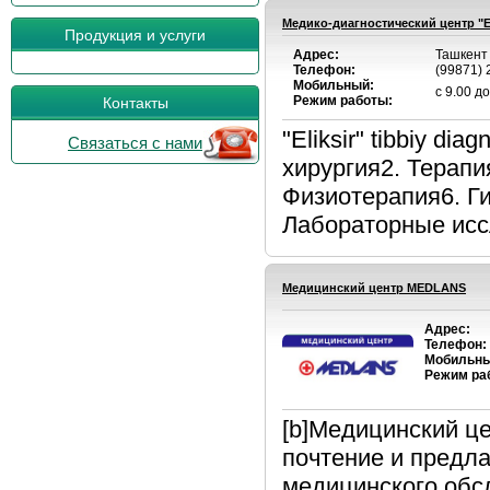
Медико-диагностический центр "El
Продукция и услуги
Адрес:
Ташкент 
Телефон:
(99871) 
Мобильный:
с 9.00 д
Режим работы:
Контакты
"Eliksir" tibbiy di
Связаться с нами
хирургия2. Терапи
Физиотерапия6. Г
Лабораторные иссл
Медицинский центр MEDLANS
Адрес:
Телефон:
Мобильны
Режим ра
[b]Медицинский ц
почтение и предл
медицинского обс