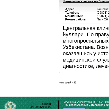
Центральная клиническая больниц
Адрес:
Ташкент 
Телефон:
(99871) 
Мобильный:
(99871) 
Режим работы:
Пн. - Сб
Центральная клин
йуллари" По праву
многопрофильных 
Узбекистана. Возн
оказавшись у ист
медицинской служ
диагностике, лечен
Компаний - 91
Медицина Узбекистана MKU.UZ 2010
Ташкент
При использовании материалов сайт
(998 90) 370 95 00