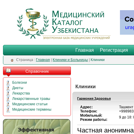
Главная
Регистрация
Cтраница :
Главная
|
Клиники и Больницы
|
Клиники
Справочник
Болезни
Клиники
Диеты
Лекарства
Лекарственные травы
Гармония Здоровья
Медицинские статьи
Адрес:
Ташкент
Медицинские термины
Телефон:
+998983
Мобильный:
9 до 18: 
Режим работы:
Частная анонимна