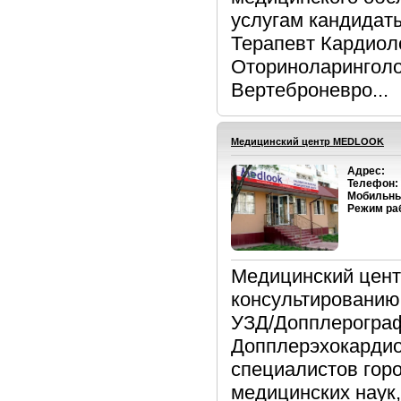
услугам кандидаты
Терапевт Кардиол
Оториноларинголо
Вертеброневро...
Медицинский центр MEDLOOK
Адрес:
Телефон:
Мобильны
Режим ра
Медицинский цент
консультированию,
УЗД/Допплерограф
Допплерэхокардио
специалистов горо
медицинских наук