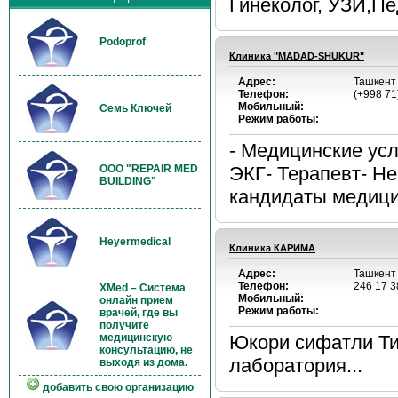
Гинеколог, УЗИ,Пе
Podoprof
Клиника "MADAD-SHUKUR"
Адрес:
Ташкент 
Телефон:
(+998 71
Мобильный:
Семь Ключей
Режим работы:
- Медицинские усл
OOO "REPAIR MED
ЭКГ- Терапевт- Не
BUILDING"
кандидаты медицин
Heyermedical
Клиника КАРИМА
Адрес:
Ташкент 
Телефон:
246 17 3
XMed – Система
Мобильный:
онлайн прием
Режим работы:
врачей, где вы
получите
медицинскую
Юкори сифатли Тиб
консультацию, не
лаборатория...
выходя из дома.
добавить свою организацию