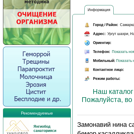
Информация
Город / Район:
Самарк
Адрес:
Ургут шахри, На
Ориентир:
Телефон:
Показать но
Мобильный:
Показать 
Контактное лицо:
Режим работы:
Наш каталог
Пожалуйста, во
Рекомендуемые
Замонавий нина с
Янгиобод
санаторияси
бемор касалликла