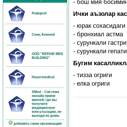
- бош мия босими
Ички аъзолар ка
Podoprof
- юрак сохасидаги
- бронхиал астма
Семь Ключей
- сурункали гастр
- сурункали гепат
OOO "REPAIR MED
BUILDING"
Бугим касалликл
- тизза огриги
Heyermedical
- елка огриги
XMed – Система
онлайн прием
врачей, где вы
получите
медицинскую
консультацию, не
выходя из дома.
добавить свою организацию