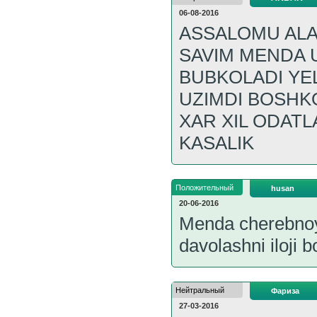
06-08-2016
ASSALOMU ALA
SAVIM MENDA 
BUBKOLADI YE
UZIMDI BOSHK
XAR XIL ODAT
KASALIK
Положительный
husan
20-06-2016
Menda cherebnoy 
davolashni iloji 
Нейтральный
Фариза
27-03-2016