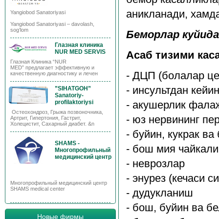
аникланади, хамда
Yangiobod Sanatoriyasi
Yangiobod Sanatoriyasi – davolash,
sog’lom
Беморлар куйида
Глазная клиника
NUR MED SERVIS
Асаб тизими кас
Глазная Клиника “NUR
MED” предлагает эффективную и
- ДЦП (болалар ц
качественную диагностику и лечен
- инсультдан кейи
”SIHATGOH”
Sanatoriy-
- акушерлик фала
profilaktoriysi
Остеохондроз, Грыжа позвоночника,
- юз нервининг п
Артрит, Гипертония, Гастрит,
Холецистит, Сахарный диабет. &n
- буйин, кукрак в
SHAMS -
- бош мия чайкал
Многопрофильный
медицинский центр
- неврозлар
- энурез (кечаси с
Многопрофильный медицинский центр
SHAMS medical center
- дудукланиш
- бош, буйин ва б
Новые фирмы