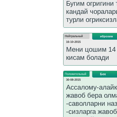
Бугим огригини
кандай чоралари
турли огриксиз
Нейтральный
иброхим
16-10-2015
Мени цошим 14 
кисам болади
Положительный
Бек
30-08-2015
Ассалому-алайк
жавоб бера олм
-саволларни на
-сизларга жавоб