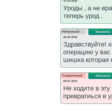
31-10-2016
Уроды , а не вра
теперь урод .
Нейтральный
Екатерина
06-05-2016
Здравствуйте! х
операцию у вас 
шишка которая н
Отрицательный
Инкогнито
09-07-2015
Не ходите в эту
превратиься в у