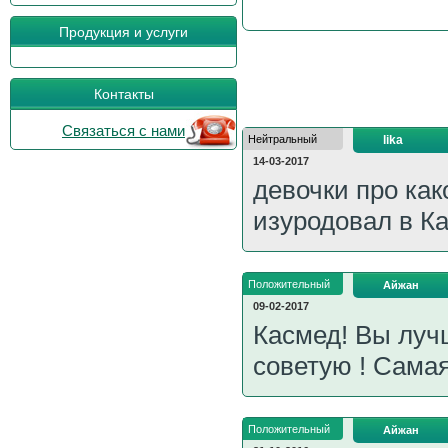
Продукция и услуги
Контакты
Связаться с нами
Нейтральный
lika
14-03-2017
девочки про как
изуродовал в К
Положительный
Айжан
09-02-2017
Касмед! Вы луч
советую ! Самая
Положительный
Айжан