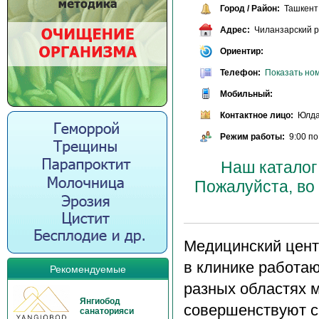
Город / Район:
Ташкент
Адрес:
Чиланзарский ра
Ориентир:
Телефон:
Показать но
Мобильный:
Контактное лицо:
Юлдаш
Режим работы:
9:00 по
Наш каталог
Пожалуйста, во
Медицинский центр
в клинике работа
Рекомендуемые
разных областях 
Янгиобод
совершенствуют св
санаторияси