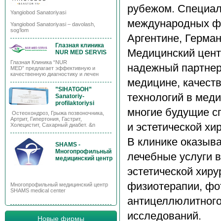
рубежом. Специал
Yangiobod Sanatoriyasi
международных фо
Yangiobod Sanatoriyasi – davolash,
sog’lom
Аргентине, Герман
Глазная клиника
Медицинский цент
NUR MED SERVIS
Глазная Клиника “NUR
надежный партнер
MED” предлагает эффективную и
качественную диагностику и лечен
медицине, качест
”SIHATGOH”
технологий в мед
Sanatoriy-
profilaktoriysi
многие будущие с
Остеохондроз, Грыжа позвоночника,
Артрит, Гипертония, Гастрит,
и эстетической хир
Холецистит, Сахарный диабет. &n
В клинике оказыв
SHAMS -
Многопрофильный
лечебные услуги в
медицинский центр
эстетической хиру
физиотерапии, фо
Многопрофильный медицинский центр
SHAMS medical center
антицеллюлитного
исследований.
Новые фирмы