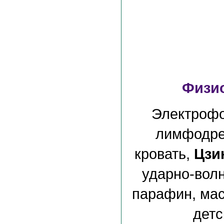
Физи
Электрофор
лимфодре
кровать,
Цзи
ударно-волн
парафин, мас
детс