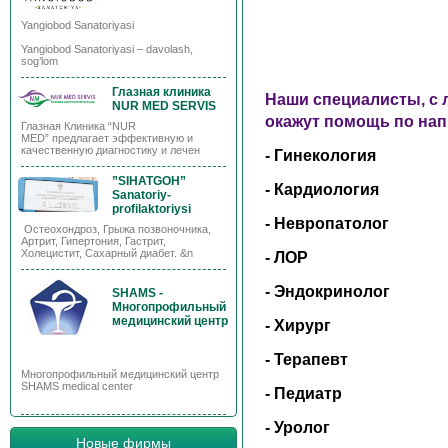
Yangiobod Sanatoriyasi
Yangiobod Sanatoriyasi – davolash,
sog’lom
Глазная клиника
Наши специалисты, с 
NUR MED SERVIS
окажут помощь по на
Глазная Клиника “NUR
MED” предлагает эффективную и
качественную диагностику и лечен
- Гинекология
”SIHATGOH”
- Кардиология
Sanatoriy-
profilaktoriysi
- Невропатолог
Остеохондроз, Грыжа позвоночника,
Артрит, Гипертония, Гастрит,
Холецистит, Сахарный диабет. &n
- ЛОР
- Эндокринолог
SHAMS -
Многопрофильный
медицинский центр
- Хирург
- Терапевт
Многопрофильный медицинский центр
SHAMS medical center
- Педиатр
- Уролог
Новые фирмы