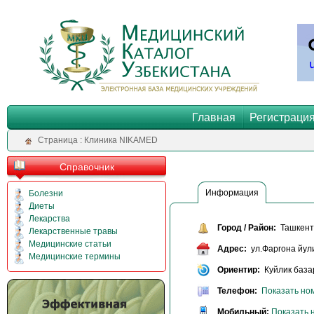
Главная
Регистраци
Cтраница : Клиника NIKAMED
Справочник
Информация
Болезни
Диеты
Лекарства
Город / Район:
Ташкент 
Лекарственные травы
Медицинские статьи
Адрес:
ул.Фаргона йул
Медицинские термины
Ориентир:
Куйлик базар
Телефон:
Показать но
Мобильный:
Показать 