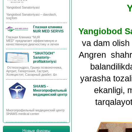
Y
Yangiobod Sanatoriyasi
Yangiobod Sanatoriyasi – davolash,
sog’lom
Глазная клиника
Yangiobod Sa
NUR MED SERVIS
Глазная Клиника “NUR
va dam olish 
MED” предлагает эффективную и
качественную диагностику и лечен
Angren shahri
”SIHATGOH”
Sanatoriy-
profilaktoriysi
balandilikd
Остеохондроз, Грыжа позвоночника,
Артрит, Гипертония, Гастрит,
Холецистит, Сахарный диабет. &n
yarasha tozal
SHAMS -
ekanligi,
Многопрофильный
медицинский центр
tarqalayot
Многопрофильный медицинский центр
SHAMS medical center
Новые фирмы