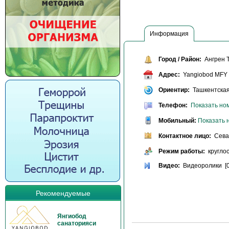
Информация
Город / Район:
Ангрен Т
Адрес:
Yangiobod MFY
Ориентир:
Ташкентская
Телефон:
Показать но
Мобильный:
Показать 
Контактное лицо:
Сева
Режим работы:
круглос
Видео:
Видеоролики [0
Рекомендуемые
Янгиобод
санаторияси