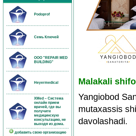
Podoprof
Семь Ключей
OOO "REPAIR MED
BUILDING"
Malakali shifo
Heyermedical
Yangiobod Sana
XMed – Система
онлайн прием
mutaxassis shif
врачей, где вы
получите
медицинскую
davolashadi.
консультацию, не
выходя из дома.
добавить свою организацию