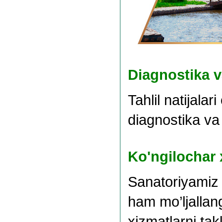
Diagnostika 
Tahlil natijalar
diagnostika va 
Ko'ngilochar 
Sanatoriyamiz 
ham mo’ljallang
xizmatlarni takl