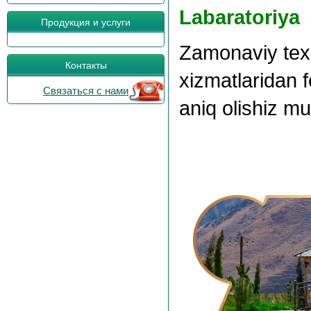
Labaratoriya
Продукция и услуги
Zamonaviy texn
Контакты
xizmatlaridan f
Связаться с нами
aniq olishiz m