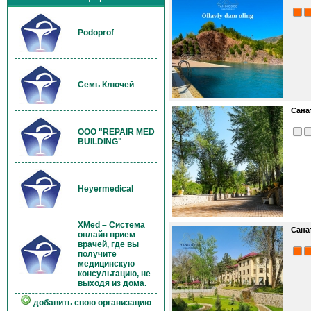
Podoprof
Семь Ключей
Сана
OOO "REPAIR MED
BUILDING"
Heyermedical
XMed – Система
Сана
онлайн прием
врачей, где вы
получите
медицинскую
консультацию, не
выходя из дома.
добавить свою организацию