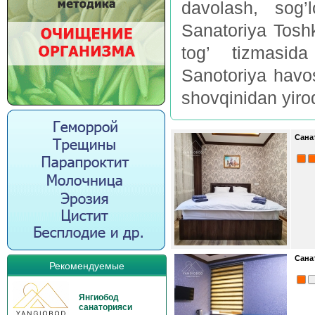
davolash, sog’
Sanatoriya Tosh
tog’ tizmasid
Sanotoriya havos
shovqinidan yiro
Сана
Сана
Рекомендуемые
Янгиобод
санаторияси