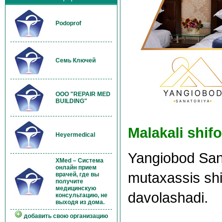
Podoprof
Семь Ключей
OOO "REPAIR MED
BUILDING"
Malakali shifo
Heyermedical
Yangiobod Sana
XMed – Система
онлайн прием
mutaxassis shif
врачей, где вы
получите
медицинскую
davolashadi.
консультацию, не
выходя из дома.
добавить свою организацию