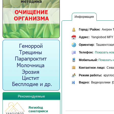
Информация
Город / Район:
Ангрен Т
Адрес:
Yangiobod MFY
Ориентир:
Ташкентская
Телефон:
Показать но
Мобильный:
Показать 
Контактное лицо:
Сева
Режим работы:
круглос
Видео:
Видеоролики [0
Рекомендуемые
Янгиобод
санаторияси