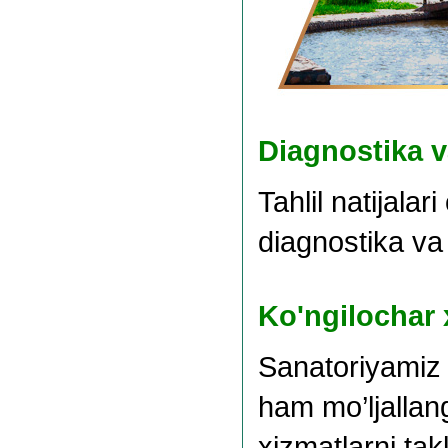
Diagnostika 
Tahlil natijalar
diagnostika va 
Ko'ngilochar 
Sanatoriyamiz 
ham mo’ljallang
xizmatlarni takl