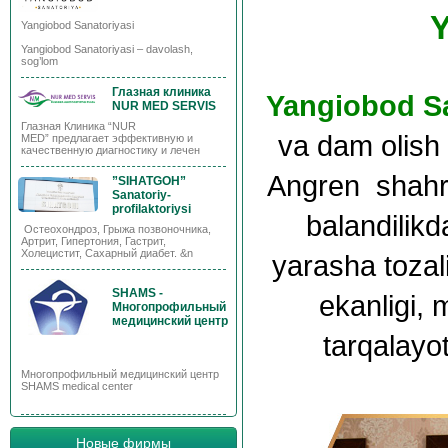
Y
Yangiobod Sanatoriyasi
Yangiobod Sanatoriyasi – davolash,
sog’lom
Глазная клиника
Yangiobod Sa
NUR MED SERVIS
Глазная Клиника “NUR
va dam olish 
MED” предлагает эффективную и
качественную диагностику и лечен
Angren shahri
”SIHATGOH”
Sanatoriy-
profilaktoriysi
balandilikd
Остеохондроз, Грыжа позвоночника,
Артрит, Гипертония, Гастрит,
Холецистит, Сахарный диабет. &n
yarasha tozal
SHAMS -
ekanligi,
Многопрофильный
медицинский центр
tarqalayot
Многопрофильный медицинский центр
SHAMS medical center
Новые фирмы