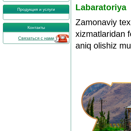
Labaratoriya
Продукция и услуги
Zamonaviy texn
Контакты
xizmatlaridan f
Связаться с нами
aniq olishiz m