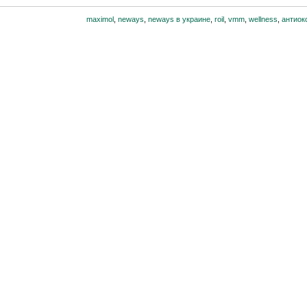
maximol
,
neways
,
neways в украине
,
roil
,
vmm
,
wellness
,
антиок