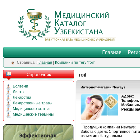
Главная
Реги
Cтраница :
Главная
|
Компании по тегу "roil"
Справочник
roil
Болезни
Интернет-магазин Neways
Диеты
Адрес:
Лекарства
Телефон:
Лекарственные травы
Мобильны
Медицинские статьи
Режим ра
Медицинские термины
Продукция компании Neways: У
Забота о детях Спортивное пит
косметика Натуральны...