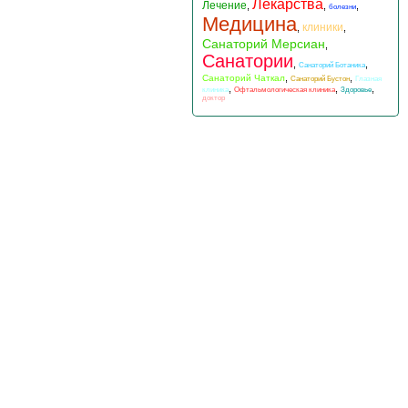
Лекарства
Лечение
,
,
,
болезни
Медицина
клиники
,
,
Санаторий Мерсиан
,
Санатории
,
,
Санаторий Ботаника
,
,
Санаторий Чаткал
Санаторий Бустон
Глазная
,
,
,
клиника
Офтальмологическая клиника
Здоровье
доктор