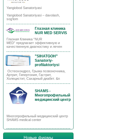
Yangiobod Sanatoriyasi
Yangiobod Sanatoriyasi – davolash,
sog’lom
Глазная клиника
NUR MED SERVIS
Глазная Клиника “NUR
MED” предлагает эффективную и
качественную диагностику и лечен
”SIHATGOH”
Sanatoriy-
profilaktoriysi
Остеохондроз, Грыжа позвоночника,
Артрит, Гипертония, Гастрит,
Холецистит, Сахарный диабет. &n
SHAMS -
Многопрофильный
медицинский центр
Многопрофильный медицинский центр
SHAMS medical center
Новые фирмы