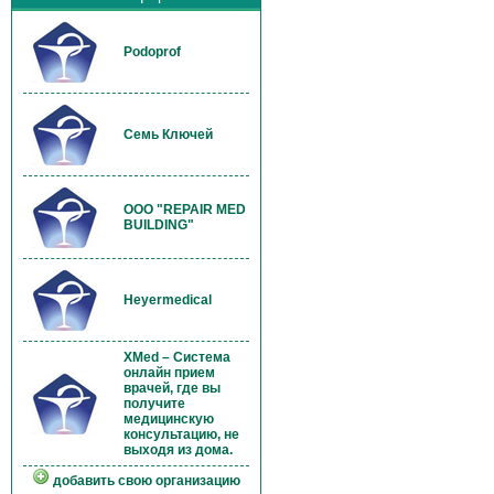
Podoprof
Семь Ключей
OOO "REPAIR MED
BUILDING"
Heyermedical
XMed – Система
онлайн прием
врачей, где вы
получите
медицинскую
консультацию, не
выходя из дома.
добавить свою организацию