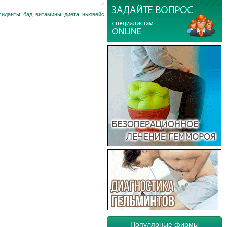
сиданты
,
бад
,
витамины
,
диета
,
ньювейс
Популярные фирмы