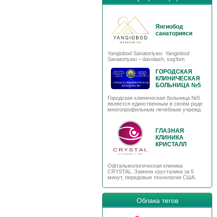
Янгиобод
санаторияси
Yangiobod Sanatoriyasi Yangiobod
Sanatoriyasi – davolash, sog’lom
ГОРОДСКАЯ
КЛИНИЧЕСКАЯ
БОЛЬНИЦА №5
Городская клиническая больница №5
является единственным в своём роде
многопрофильным лечебным учрежд
ГЛАЗНАЯ
КЛИНИКА
КРИСТАЛЛ
Офтальмологическая клиника
CRYSTAL. Замена хрусталика за 5
минут, передовые технологии США.
Облака тегов