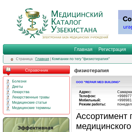
Главная
Регистрация
Cтраница :
Главная
|
Компании по тегу "физиотерапия"
Справочник
физиотерапия
Болезни
OOO "REPAIR MED BUILDING"
Диеты
Лекарства
Адрес:
Самаркан
Телефон:
+998977
Лекарственные травы
Мобильный:
+998981
Медицинские статьи
Режим работы:
понедель
Медицинские термины
Ассортимент 
медицинского