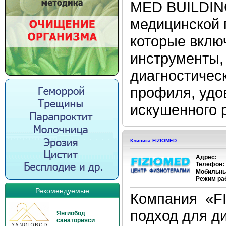
MED BUILDING
медицинской 
которые вклю
инструменты, 
диагностичес
профиля, удо
искушенного р
Клиника FIZIOMED
Адрес:
Телефон:
Мобильны
Режим ра
Рекомендуемые
Компания «F
подход для д
Янгиобод
санаторияси