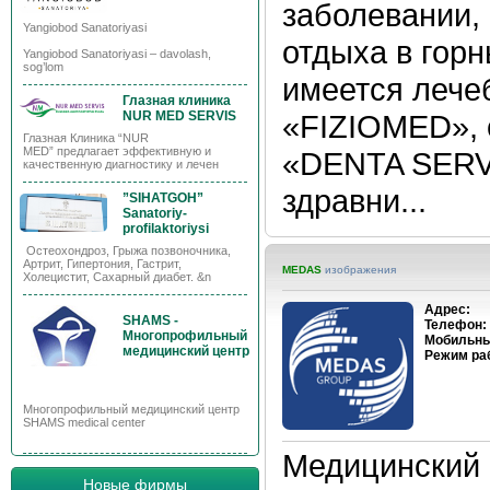
заболевании, 
Yangiobod Sanatoriyasi
отдыха в гор
Yangiobod Sanatoriyasi – davolash,
sog’lom
имеется лече
Глазная клиника
NUR MED SERVIS
«FIZIOMED», 
Глазная Клиника “NUR
MED” предлагает эффективную и
«DENTA SERVI
качественную диагностику и лечен
здравни...
”SIHATGOH”
Sanatoriy-
profilaktoriysi
Остеохондроз, Грыжа позвоночника,
Артрит, Гипертония, Гастрит,
MEDAS
изображения
Холецистит, Сахарный диабет. &n
Адрес:
SHAMS -
Телефон:
Многопрофильный
Мобильны
медицинский центр
Режим ра
Многопрофильный медицинский центр
SHAMS medical center
Медицинский 
Новые фирмы