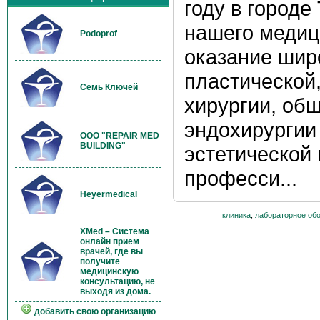
году в городе
нашего медиц
Podoprof
оказание широ
пластической,
Семь Ключей
хирургии, общ
эндохирургии
OOO "REPAIR MED
BUILDING"
эстетической
професси...
Heyermedical
клиника
,
лабораторное об
XMed – Система
онлайн прием
врачей, где вы
получите
медицинскую
консультацию, не
выходя из дома.
добавить свою организацию