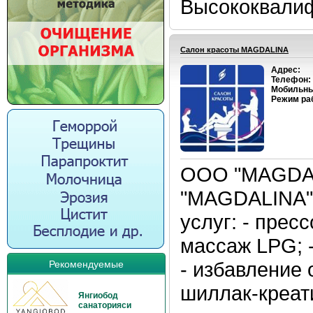
Высококвалиф
Салон красоты MAGDALINA
Адрес:
Телефон:
Мобильны
Режим ра
ООО "MAGDAL
"MAGDALINA"
услуг: - пре
массаж LPG; -
- избавление 
Рекомендуемые
шиллак-креати
Янгиобод
санаторияси