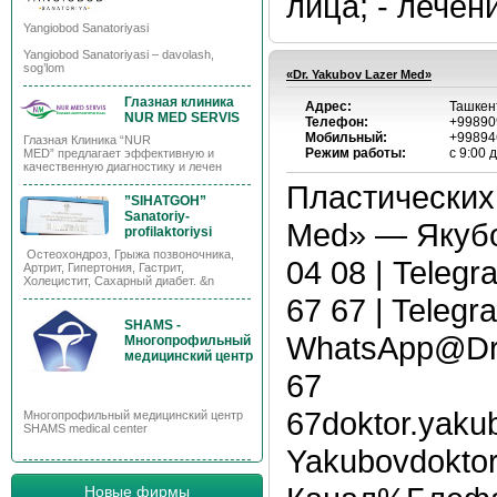
лица; - лечени
Yangiobod Sanatoriyasi
Yangiobod Sanatoriyasi – davolash,
sog’lom
«Dr. Yakubov Lazer Med»
Глазная клиника
Адрес:
Ташкен
NUR MED SERVIS
Телефон:
+99890
Мобильный:
+99894
Глазная Клиника “NUR
Режим работы:
с 9:00 
MED” предлагает эффективную и
качественную диагностику и лечен
Пластических 
”SIHATGOH”
Sanatoriy-
Med» — Якубо
profilaktoriysi
Остеохондроз, Грыжа позвоночника,
04 08 | Teleg
Артрит, Гипертония, Гастрит,
Холецистит, Сахарный диабет. &n
67 67 | Telegr
SHAMS -
WhatsApp@DrY
Многопрофильный
медицинский центр
67
67doktor.yaku
Многопрофильный медицинский центр
SHAMS medical center
Yakubovdokto
Новые фирмы