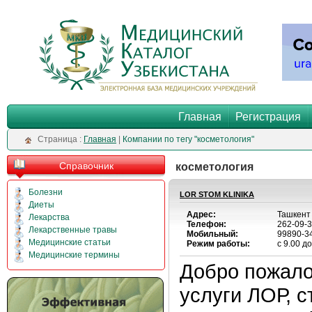
Главная
Регистрация
Cтраница :
Главная
|
Компании по тегу "косметология"
Справочник
косметология
Болезни
LOR STOM KLINIKA
Диеты
Адрес:
Ташкент 
Лекарства
Телефон:
262-09-
Лекарственные травы
Мобильный:
99890-3
Медицинские статьи
Режим работы:
с 9.00 д
Медицинские термины
Добро пожало
услуги ЛОР, с