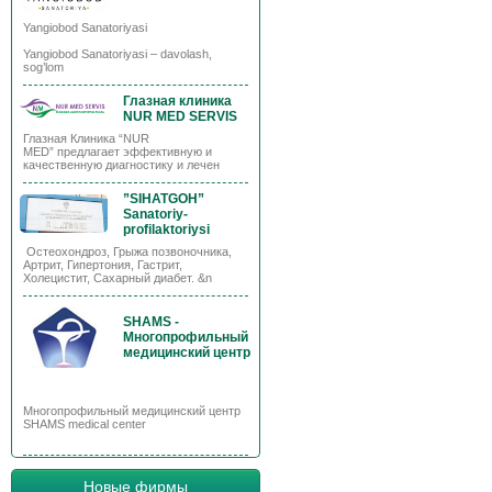
Yangiobod Sanatoriyasi
Yangiobod Sanatoriyasi – davolash,
sog’lom
Глазная клиника
NUR MED SERVIS
Глазная Клиника “NUR
MED” предлагает эффективную и
качественную диагностику и лечен
”SIHATGOH”
Sanatoriy-
profilaktoriysi
Остеохондроз, Грыжа позвоночника,
Артрит, Гипертония, Гастрит,
Холецистит, Сахарный диабет. &n
SHAMS -
Многопрофильный
медицинский центр
Многопрофильный медицинский центр
SHAMS medical center
Новые фирмы