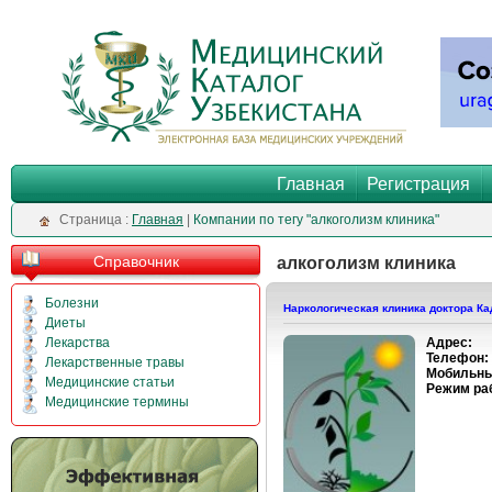
Главная
Регистрация
Cтраница :
Главная
|
Компании по тегу "алкоголизм клиника"
Справочник
алкоголизм клиника
Болезни
Наркологическая клиника доктора К
Диеты
Лекарства
Адрес:
Телефон:
Лекарственные травы
Мобильны
Медицинские статьи
Режим ра
Медицинские термины