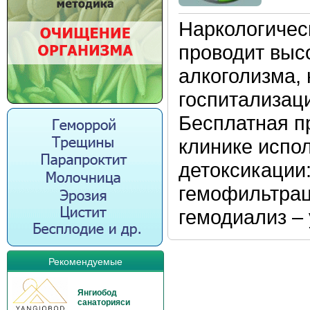
Наркологичес
проводит выс
алкоголизма,
госпитализац
Бесплатная п
клинике испо
детоксикации
гемофильтрац
гемодиализ – 
Рекомендуемые
Янгиобод
санаторияси