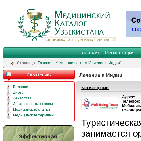
Главная
Регистрация
Cтраница :
Главная
|
Компании по тегу "Лечение в Индии"
Справочник
Лечение в Индии
Болезни
Well Being Tours
Диеты
Адрес:
Лекарства
Телефон:
Лекарственные травы
Мобильны
Медицинские статьи
Режим ра
Медицинские термины
Туристическая
занимается 