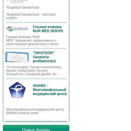
Yangiobod Sanatoriyasi
Yangiobod Sanatoriyasi – davolash,
sog’lom
Глазная клиника
NUR MED SERVIS
Глазная Клиника “NUR
MED” предлагает эффективную и
качественную диагностику и лечен
”SIHATGOH”
Sanatoriy-
profilaktoriysi
Остеохондроз, Грыжа позвоночника,
Артрит, Гипертония, Гастрит,
Холецистит, Сахарный диабет. &n
SHAMS -
Многопрофильный
медицинский центр
Многопрофильный медицинский центр
SHAMS medical center
Новые фирмы