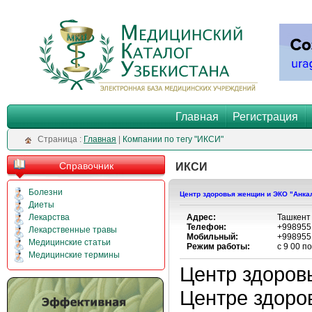
Главная
Регистрация
Cтраница :
Главная
|
Компании по тегу "ИКСИ"
Справочник
ИКСИ
Болезни
Центр здоровья женщин и ЭКО "Анк
Диеты
Лекарства
Адрес:
Ташкент 
Телефон:
+998955
Лекарственные травы
Мобильный:
+998955
Медицинские статьи
Режим работы:
с 9 00 п
Медицинские термины
Центр здоров
Центре здоро