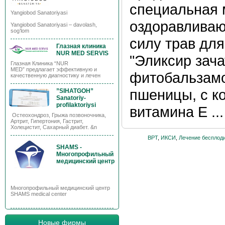
специальная 
Yangiobod Sanatoriyasi
оздоравливаю
Yangiobod Sanatoriyasi – davolash,
sog’lom
силу трав дл
Глазная клиника
NUR MED SERVIS
"Эликсир зача
Глазная Клиника “NUR
MED” предлагает эффективную и
фитобальзамо
качественную диагностику и лечен
пшеницы, с к
”SIHATGOH”
Sanatoriy-
profilaktoriysi
витамина Е ...
Остеохондроз, Грыжа позвоночника,
Артрит, Гипертония, Гастрит,
Холецистит, Сахарный диабет. &n
ВРТ
,
ИКСИ
,
Лечение бесплод
SHAMS -
Многопрофильный
медицинский центр
Многопрофильный медицинский центр
SHAMS medical center
Новые фирмы