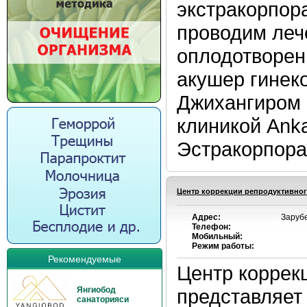
экстракорпор
проводим леч
оплодотворен
акушер гинек
Джихангиром 
клиникой Anka
Эстракорпорал
Центр коррекции репродуктивног
Адрес:
Заруб
Телефон:
Мобильный:
Режим работы:
Рекомендуемые
Центр коррек
Янгиобод
представляет 
санаторияси