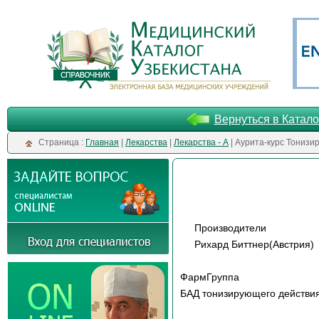
Вернуться в Катало
Cтраница :
Главная
|
Лекарства
|
Лекарства - А
| Аурита-курс Тониз
Производители
Рихард Биттнер(Австрия)
ФармГруппа
БАД тонизирующего действи