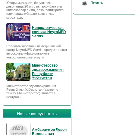
Печать
Юкори малакали, бепуштлик
даволашда 20 йиллик тажрибага эга
шифокорлар сизга, арзонлаштирилган
нархларда куйидаги хизматлар
курсатади.
Неврологическая
клиника NeyroMED
Servis
Специализированный медицинский
центр NeyroMED Servis, предоставляет
высококвалифицированные
неврологические услуги.
Министерство
здравоохранения
Республики
Узбекистан
Министерство здравоохранения
Республики Узбекистан (далее по
тексту Министерство) является
центральн
Новые консультанты
Амбарцумов Левон
Валерьевич