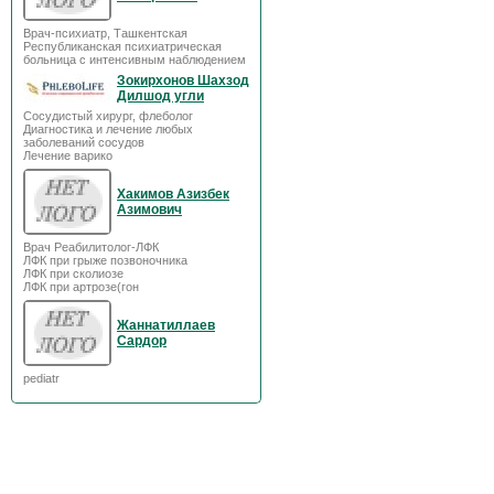
Врач-психиатр, Ташкентская
Республиканская психиатрическая
больница с интенсивным наблюдением
Зокирхонов Шахзод
Дилшод угли
Сосудистый хирург, флеболог
Диагностика и лечение любых
заболеваний сосудов
Лечение варико
Хакимов Азизбек
Азимович
Врач Реабилитолог-ЛФК
ЛФК при грыже позвоночника
ЛФК при сколиозе
ЛФК при артрозе(гон
Жаннатиллаев
Сардор
pediatr