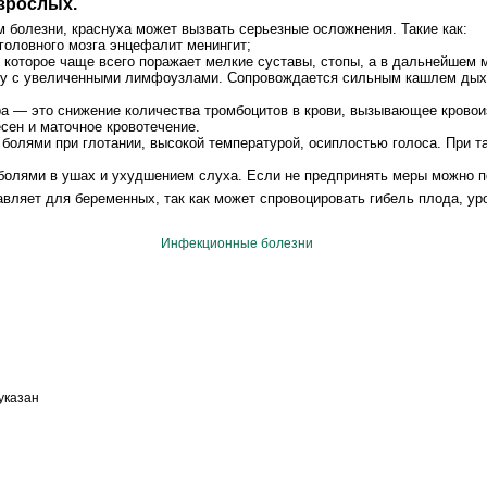
взрослых.
 болезни, краснуха может вызвать серьезные осложнения. Такие как:
головного мозга энцефалит менингит;
в которое чаще всего поражает мелкие суставы, стопы, а в дальнейшем
яду с увеличенными лимфоузлами. Сопровождается сильным кашлем дых
а — это снижение количества тромбоцитов в крови, вызывающее кровои
сен и маточное кровотечение.
 болями при глотании, высокой температурой, осиплостью голоса. При та
болями в ушах и ухудшением слуха. Если не предпринять меры можно п
ляет для беременных, так как может спровоцировать гибель плода, уро
Инфекционные болезни
указан