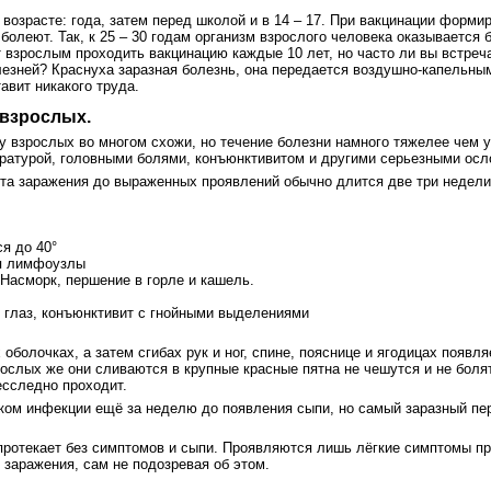
возрасте: года, затем перед школой и в 14 – 17. При вакцинации формир
 болеют. Так, к 25 – 30 годам организм взрослого человека оказывается
взрослым проходить вакцинацию каждые 10 лет, но часто ли вы встреча
лезней? Краснуха заразная болезнь, она передается воздушно-капельны
авит никакого труда.
 взрослых.
 у взрослых во многом схожи, но течение болезни намного тяжелее чем у
ратурой, головными болями, конъюнктивитом и другими серьезными ос
та заражения до выраженных проявлений обычно длится две три недели
я до 40°
ся лимфоузлы
Насморк, першение в горле и кашель.
ь глаз, конъюнктивит с гнойными выделениями
 оболочках, а затем сгибах рук и ног, спине, пояснице и ягодицах появл
ослых же они сливаются в крупные красные пятна не чешутся и не болят
есследно проходит.
ком инфекции ещё за неделю до появления сыпи, но самый заразный пе
протекает без симптомов и сыпи. Проявляются лишь лёгкие симптомы пр
 заражения, сам не подозревая об этом.