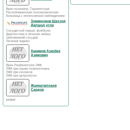
Врач-психиатр, Ташкентская
Республиканская психиатрическая
больница с интенсивным наблюдением
Зокирхонов Шахзод
Дилшод угли
Сосудистый хирург, флеболог
Диагностика и лечение любых
заболеваний сосудов
Лечение варико
Хакимов Азизбек
Азимович
Врач Реабилитолог-ЛФК
ЛФК при грыже позвоночника
ЛФК при сколиозе
ЛФК при артрозе(гон
Жаннатиллаев
Сардор
pediatr