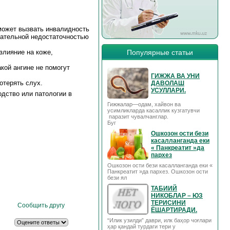
 может вызвать инвалидность
ательной недостаточностью
злияние на коже,
Популярные статьи
кой ангине не помогут
ГИЖЖА ВА УНИ
отерять слух.
ДАВОЛАШ
УСУЛЛАРИ.
дство или патологии в
Гижжалар—одам, хайвон ва
усимликларда касаллик кузгатувчи
паразит чувалчанглар.
Буг
Ошкозон ости бези
касалланганда еки
« Панкреатит »да
пархез
Ошкозон ости бези касалланганда еки «
Панкреатит »да пархез. Ошкозон ости
бези ял
ТАБИИЙ
НИКОБЛАР – ЮЗ
ТЕРИСИНИ
Сообщить другу
ЁШАРТИРАДИ.
“Илик узилди” даври, илк баҳор чоғлари
ҳар қандай турдаги тери у