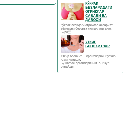
КЎКРАК
БЕЗЛАРИДАГИ
ОГРИКЛАР
САБАБИ ВА
ДАВОСИ
Кўкрак безидаги оғриқлар аксарият
аёлларни безовта қилганлиги аниқ.
Биро
УТКИР
БРОНХИТЛАР
Уткир бронхит--- бронхларнинг уткир
яллигланиши.
Бу нафас органларининг энг куп
учрайдиг