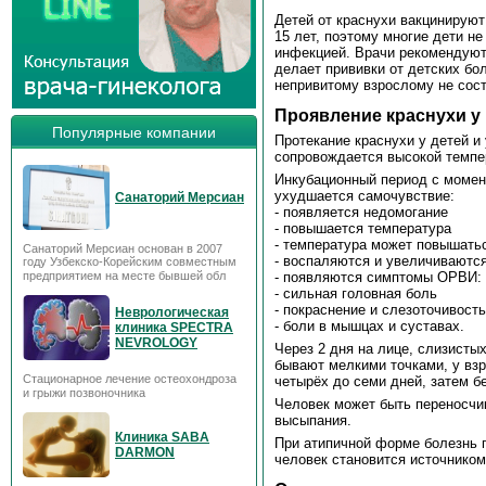
Детей от краснухи вакцинируют 
15 лет, поэтому многие дети не
инфекцией. Врачи рекомендуют 
делает прививки от детских бо
непривитому взрослому не сост
Проявление краснухи у
Популярные компании
Протекание краснухи у детей и
сопровождается высокой темпе
Инкубационный период с момен
ухудшается самочувствие:
Санаторий Мерсиан
- появляется недомогание
- повышается температура
- температура может повышатьс
Санаторий Мерсиан основан в 2007
- воспаляются и увеличивают
году Узбекско-Корейским совместным
- появляются симптомы ОРВИ: 
предприятием на месте бывшей обл
- сильная головная боль
- покраснение и слезоточивост
Неврологическая
- боли в мышцах и суставах.
клиника SPECTRA
NEVROLOGY
Через 2 дня на лице, слизистых
бывают мелкими точками, у взр
Стационарное лечение остеохондроза
четырёх до семи дней, затем б
и грыжи позвоночника
Человек может быть переносчи
высыпания.
Клиника SABA
При атипичной форме болезнь 
DARMON
человек становится источником