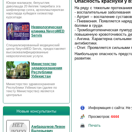
Опасность краснухи у 
Юкори малакали, бепуштлик
даволашда 20 йиллик тажрибага эга
На ряду с тяжелым протеканием
шифокорлар сизга, арзонлаштирилган
- воспалительные заболевания 
нархларда куйидаги хизматлар
- Артрит – воспаление суставо
курсатади.
- Пневмония. Появляется нар
болями в груди.
Неврологическая
- Тромбоцитопеническая пумпур
клиника NeyroMED
повышенную кровоточивость де
Servis
- Ангина. Характерна сильными
антибиотики.
Специализированный медицинский
- Отит. Проявляется сильными 
центр NeyroMED Servis, предоставляет
высококвалифицированные
Наибольшую опасность представ
неврологические услуги.
развитии.
Министерство
здравоохранения
Республики
Узбекистан
Министерство здравоохранения
Республики Узбекистан (далее по
тексту Министерство) является
центральн
Информация с сайта: Не 
Новые консультанты
Просмотров:
4444
Печать
Амбарцумов Левон
Валерьевич