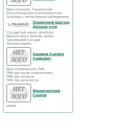
Врач-психиатр, Ташкентская
Республиканская психиатрическая
больница с интенсивным наблюдением
Зокирхонов Шахзод
Дилшод угли
Сосудистый хирург, флеболог
Диагностика и лечение любых
заболеваний сосудов
Лечение варико
Хакимов Азизбек
Азимович
Врач Реабилитолог-ЛФК
ЛФК при грыже позвоночника
ЛФК при сколиозе
ЛФК при артрозе(гон
Жаннатиллаев
Сардор
pediatr