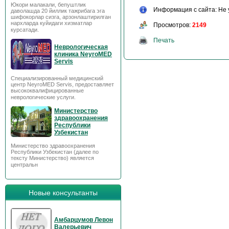
Юкори малакали, бепуштлик
Информация с сайта: Не 
даволашда 20 йиллик тажрибага эга
шифокорлар сизга, арзонлаштирилган
нархларда куйидаги хизматлар
Просмотров:
2149
курсатади.
Печать
Неврологическая
клиника NeyroMED
Servis
Специализированный медицинский
центр NeyroMED Servis, предоставляет
высококвалифицированные
неврологические услуги.
Министерство
здравоохранения
Республики
Узбекистан
Министерство здравоохранения
Республики Узбекистан (далее по
тексту Министерство) является
центральн
Новые консультанты
Амбарцумов Левон
Валерьевич