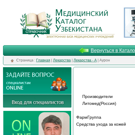
Вернуться в Катало
Cтраница :
Главная
|
Лекарства
|
Лекарства - А
| Аурон
Производители
Литомед(Россия)
ФармГруппа
Средства ухода за кожей