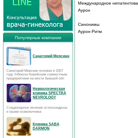
Международное непатентов
Аурон
Синонимы
Аурон-Ритм
Популярные компании
Санаторий Мерсиан
Санаторий Мерсиан основан в 2007
году Узбекско-Корейским совместным
предприятием на месте бывшей обл
Неврологическая
клиника SPECTRA
NEVROLOGY
Стационарное лечение остеохондроза
и грыжи позвоночника
Клиника SABA
DARMON