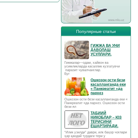
Популярные статьи
ГИЖЖА ВА УНИ
ДАВОЛАШ
УСУЛЛАРИ.
Гижжалар—одам, хайвон ва
усимликларда касаллик кузгатувчи
паразит чувалчанглар.
Буг
Ошкозон ости бези
касалланганда еки
« Панкреатит »да
пархез
Ошкозон ости бези касалланганда еки «
Панкреатит »да пархез. Ошкозон ости
бези ял
ТАБИИЙ
НИКОБЛАР – ЮЗ
ТЕРИСИНИ
ЁШАРТИРАДИ.
“Илик узилди” даври, илк баҳор чоғлари
ҳар қандай турдаги тери у