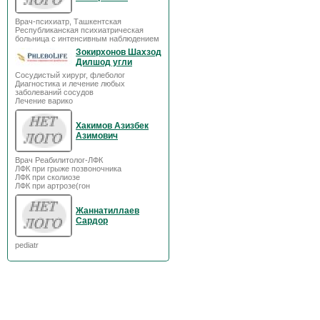
Врач-психиатр, Ташкентская
Республиканская психиатрическая
больница с интенсивным наблюдением
Зокирхонов Шахзод
Дилшод угли
Сосудистый хирург, флеболог
Диагностика и лечение любых
заболеваний сосудов
Лечение варико
Хакимов Азизбек
Азимович
Врач Реабилитолог-ЛФК
ЛФК при грыже позвоночника
ЛФК при сколиозе
ЛФК при артрозе(гон
Жаннатиллаев
Сардор
pediatr