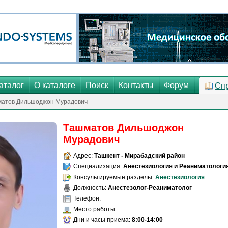
аталог
О каталоге
Поиск
Контакты
Форум
Сп
матов Дильшоджон Мурадович
Ташматов Дильшоджон
Мурадович
Адрес:
Ташкент - Мирабадский район
Специализация:
Анестезиология и Реаниматологи
Консультируемые разделы:
Анестезиология
Должность:
Анестезолог-Реаниматолог
Телефон:
Место работы:
Дни и часы приема:
8:00-14:00