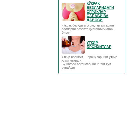
КЎКРАК
БЕЗЛАРИДАГИ
ОГРИКЛАР
САБАБИ ВА
ДАВОСИ
Кўкрак безидаги оғриқлар аксарият
аёлларни безовта қилганлиги аниқ.
Биро
УТКИР
БРОНХИТЛАР
Уткир бронхит--- бронхларнинг уткир
яллигланиши.
Бу нафас органларининг энг куп
учрайдиг