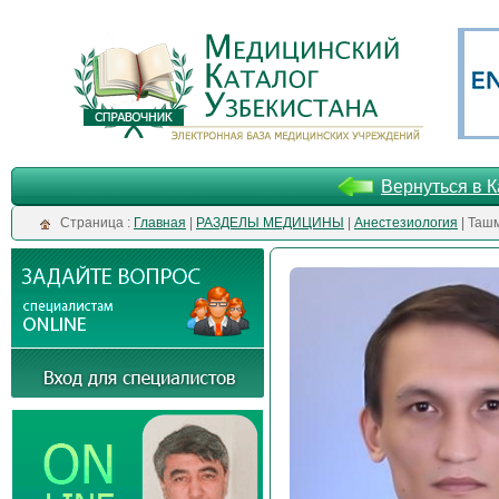
Вернуться в К
Cтраница :
Главная
|
РАЗДЕЛЫ МЕДИЦИНЫ
|
Анестезиология
| Таш