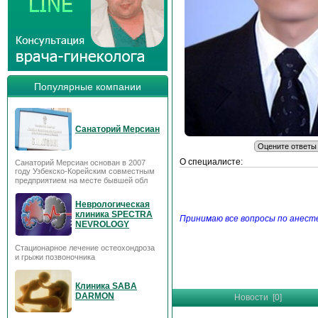
Популярные компании
Санаторий Мерсиан
О специалисте:
Санаторий Мерсиан основан в 2007
году Узбекско-Корейским совместным
предприятием на месте бывшей обл
Неврологическая
клиника SPECTRA
Принимаю все вопросы по анест
NEVROLOGY
Стационарное лечение остеохондроза
и грыжи позвоночника
Клиника SABA
DARMON
Новости [0]