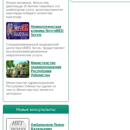
Юкори малакали, бепуштлик
даволашда 20 йиллик тажрибага эга
шифокорлар сизга, арзонлаштирилган
нархларда куйидаги хизматлар
курсатади.
Неврологическая
клиника NeyroMED
Servis
Специализированный медицинский
центр NeyroMED Servis, предоставляет
высококвалифицированные
неврологические услуги.
Министерство
здравоохранения
Республики
Узбекистан
Министерство здравоохранения
Республики Узбекистан (далее по
тексту Министерство) является
центральн
Новые консультанты
Амбарцумов Левон
Валерьевич