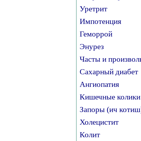
Уретрит
Импотенция
Геморрой
Энурез
Часты и произво
Сахарный диабет
Ангиопатия
Кишечные колики
Запоры (ич котиш
Холецистит
Колит