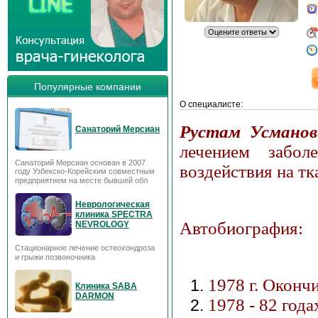
Популярные компании
О специалисте:
Рустам Усманов
Санаторий Мерсиан
лечением забол
Санаторий Мерсиан основан в 2007
воздействия на тк
году Узбекско-Корейским совместным
предприятием на месте бывшей обл
Неврологическая
клиника SPECTRA
Автобиография:
NEVROLOGY
Стационарное лечение остеохондроза
и грыжи позвоночника
1978 г. Оконч
Клиника SABA
DARMON
1978 - 82 год