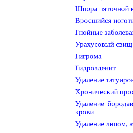
Шпора пяточной 
Вросшийся ноготь 
Гнойные заболеван
Урахусовый свищ
Гигрома
Гидроаденит
Удаление татуиро
Хронический про
Удаление борода
крови
Удаление липом, 