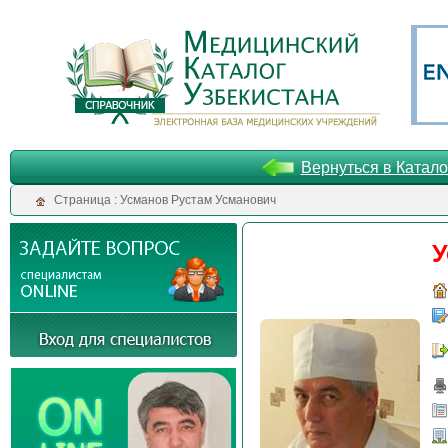
Вернуться в Катало
Cтраница : Усманов Рустам Усманович
У