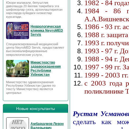
1982 - 84 год
Юкори малакали, бепуштлик
даволашда 20 йиллик тажрибага эга
1984 - 86 п
шифокорлар сизга, арзонлаштирилган
нархларда куйидаги хизматлар
курсатади.
А.А.Вишневско
1986 - 93 гг. 
Неврологическая
клиника NeyroMED
1988 г. защит
Servis
1993 г. получ
Специализированный медицинский
центр NeyroMED Servis, предоставляет
1993 - 97 г. 
высококвалифицированные
неврологические услуги.
1988 - 94 г. Д
Министерство
1997 - 99 гг.
здравоохранения
Республики
1999 - 2003 
Узбекистан
с 2003 года 
Министерство здравоохранения
Республики Узбекистан (далее по
тексту Министерство) является
поликлиник
центральн
Новые консультанты
Рустам Усманов
сделать как мо
Амбарцумов Левон
Валерьевич