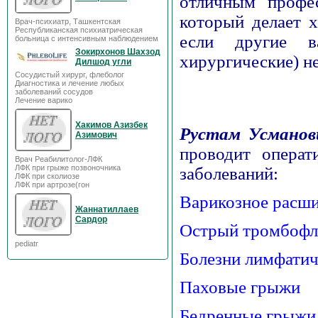
отличным профес
который делает х
Врач-психиатр, Ташкентская
Республиканская психиатрическая
если другие в
больница с интенсивным наблюдением
Зокирхонов Шахзод
хирургические) н
Дилшод угли
Сосудистый хирург, флеболог
Диагностика и лечение любых
заболеваний сосудов
Лечение варико
Хакимов Азизбек
Рустам Усманов
Азимович
проводит операт
Врач Реабилитолог-ЛФК
ЛФК при грыже позвоночника
заболеваний:
ЛФК при сколиозе
ЛФК при артрозе(гон
Варикозное расши
Жаннатиллаев
Сардор
Острый тромбофл
pediatr
Болезни лимфатич
Паховые грыжи
Бедренные грыжи