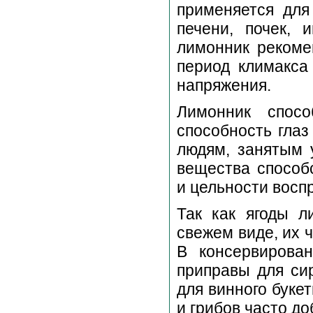
применяется для
печени, почек, 
лимонник реком
период климакса
напряжения.
Лимонник спос
способность глаз
людям, занятым 
вещества способ
и цельности восп
Так как ягоды л
свежем виде, их ч
В консервирова
приправы для сир
для винного буке
и грибов часто д