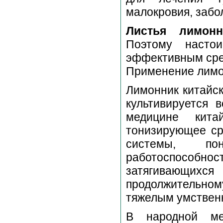
малокровия, забо
Листья лимонн
Поэтому насто
эффективным сред
Применение лимо
Лимонник китайс
культивируется 
медицине кита
тонизирующее ср
системы, по
работоспособнос
затягивающих
продолжительном
тяжелым умствен
В народной ме