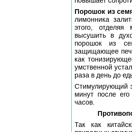
повышает сопрот
Порошок из сем
лимонника залит
этого, отделяя
высушить в дух
порошок из се
защищающее пече
как тонизирующе
умственной устал
раза в день до ед
Стимулирующий э
минут после его
часов.
Противопок
Так как китайс