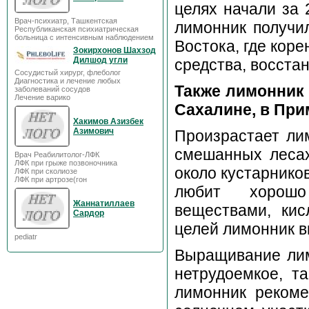
целях начали за 
Врач-психиатр, Ташкентская
лимонник получи
Республиканская психиатрическая
больница с интенсивным наблюдением
Востока, где коре
Зокирхонов Шахзод
Дилшод угли
средства, восста
Сосудистый хирург, флеболог
Диагностика и лечение любых
Также лимонник в
заболеваний сосудов
Лечение варико
Сахалине, в При
Хакимов Азизбек
Азимович
Произрастает ли
смешанных лесах
Врач Реабилитолог-ЛФК
ЛФК при грыже позвоночника
около кустарников
ЛФК при сколиозе
ЛФК при артрозе(гон
любит хорошо
Жаннатиллаев
веществами, ки
Сардор
целей лимонник 
pediatr
Выращивание лим
нетрудоемкое, т
лимонник рекоме