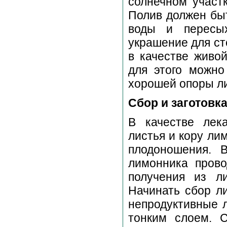
солнечном участк
Полив должен быт
воды и пересых
украшение для ст
в качестве живой
для этого можно
хорошей опоры ли
Сбор и заготовк
В качестве лек
листья и кору ли
плодоношения. 
лимонника прово
получения из л
Начинать сбор ли
непродуктивные л
тонким слоем. 