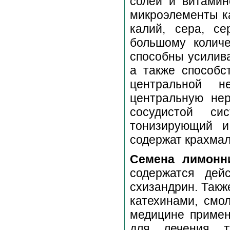
солей и витамин
микроэлементы ка
калий, сера, се
большому колич
способны усилива
а также способс
центральной н
центральную не
сосудистой си
тонизирующий 
содержат крахмал
Семена лимонн
содержатся дей
схизандрин. Такж
катехинами, смо
медицине примен
для лечения ту