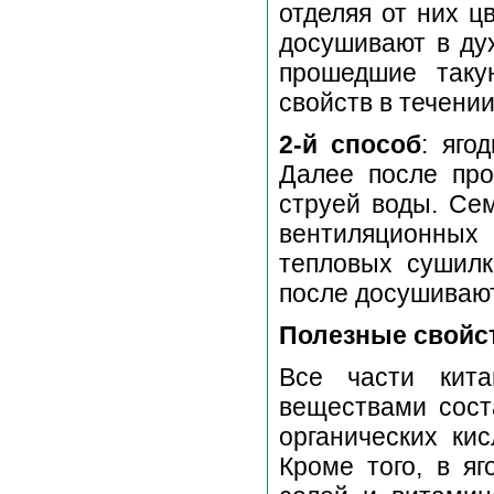
отделяя от них ц
досушивают в дух
прошедшие таку
свойств в течении
2-й способ
: яго
Далее после пр
струей воды. Се
вентиляционны
тепловых сушилк
после досушивают
Полезные свойст
Все части кита
веществами сост
органических кис
Кроме того, в я