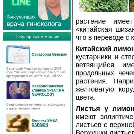
растение имее
«китайская шиза
что в переводе с 
Популярные компании
Китайский лимо
Санаторий Мерсиан
кустарники и ст
ветвящийся, им
Санаторий Мерсиан основан в 2007
продольных чече
году Узбекско-Корейским совместным
предприятием на месте бывшей обл
растения. Напр
Неврологическая
желтоватую кору
клиника SPECTRA
NEVROLOGY
цвета.
Стационарное лечение остеохондроза
Листья у лимон
и грыжи позвоночника
имеют эллиптич
Клиника SABA
листьев с верхне
DARMON
Верхушки листьев