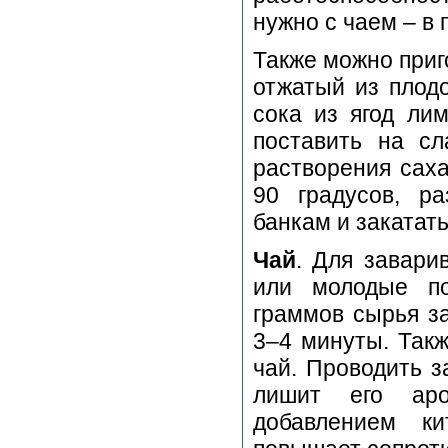
нужно с чаем – в 
Также можно приг
отжатый из плодо
сока из ягод ли
поставить на сл
растворения саха
90 градусов, р
банкам и закатать
Чай
. Для завари
или молодые по
граммов сырья за
3–4 минуты. Так
чай. Проводить з
лишит его аро
добавлением ки