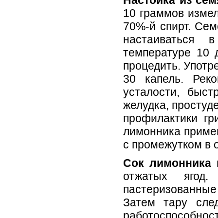
10 граммов измел
70%-й спирт. Сем
настаиваться 
температуре 10 
процедить. Употре
30 капель. Рек
усталости, быст
желудка, простуд
профилактики гр
лимонника примен
с промежутком в о
Сок лимонника
и
отжатых ягод
пастеризованные 
Затем тару сле
работоспособност