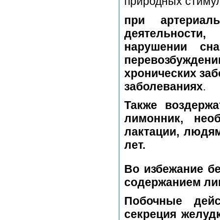
природных стимул
при артериаль
деятельности
нарушении сна
перевозбужде
хронических за
заболеваниях
.
Также воздержа
лимонник, нео
лактации, людям
лет.
Во избежание б
содержанием лим
Побочные дейс
секреция желудк