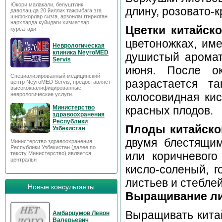
Юкори малакали, бепуштлик
длину, розовато-к
даволашда 20 йиллик тажрибага эга
шифокорлар сизга, арзонлаштирилган
нархларда куйидаги хизматлар
Цветки китайск
курсатади.
цветоножках, им
Неврологическая
клиника NeyroMED
душистый аромат
Servis
июня. После ок
Специализированный медицинский
разрастается т
центр NeyroMED Servis, предоставляет
высококвалифицированные
колосовидная кис
неврологические услуги.
красных плодов.
Министерство
здравоохранения
Республики
Плоды китайско
Узбекистан
двумя блестящим
Министерство здравоохранения
Республики Узбекистан (далее по
или коричневого
тексту Министерство) является
центральн
кисло-соленый, г
листьев и стебле
Новые консультанты
Выращивание ли
Выращивать китай
Амбарцумов Левон
Валерьевич