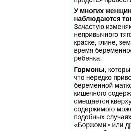
У многих женщин
наблюдаются то
Зачастую изменя
непривычного тяг
краске, глине, зем
время беременнос
ребенка.
Гормоны
, котор
что нередко приво
беременной матко
кишечного содерж
смещается кверху 
содержимого може
подобных случаях
«Боржоми> или д