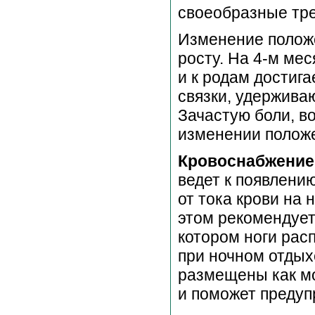
своеобразные тр
Изменение полож
росту. На 4-м ме
и к родам достиг
связки, удержива
Зачастую боли, в
изменении положе
Кровоснабжение
ведет к появлени
от тока крови на 
этом рекомендует
котором ноги рас
при ночном отдых
размещены как мо
и поможет предуп