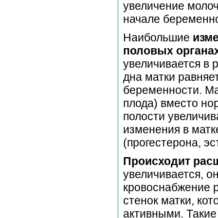
увеличение молоч
начале беременно
Наибольшие
изме
половых органа
увеличивается в 
дна матки равняе
беременности. Ма
плода) вместо но
полости увеличива
изменения в матк
(прогестерона, эс
Происходит рас
увеличивается, он
кровоснабжение р
стенок матки, ко
активными. Такие