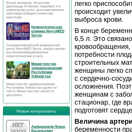
легко приспособи
Юкори малакали, бепуштлик
даволашда 20 йиллик тажрибага эга
происходит увел
шифокорлар сизга, арзонлаштирилган
нархларда куйидаги хизматлар
курсатади.
выброса крови.
Неврологическая
В конце беремен
клиника NeyroMED
Servis
6,5 л. Это связан
кровообращения,
Специализированный медицинский
центр NeyroMED Servis, предоставляет
высококвалифицированные
потребности плод
неврологические услуги.
строительных мат
Министерство
здравоохранения
женщины легко сп
Республики
Узбекистан
с сердечно-сосуд
Министерство здравоохранения
осложнения. Поэ
Республики Узбекистан (далее по
тексту Министерство) является
женщинам с забол
центральн
стационар, где в
подготовят сердце
Новые консультанты
Величина артер
Амбарцумов Левон
беременности пра
Валерьевич