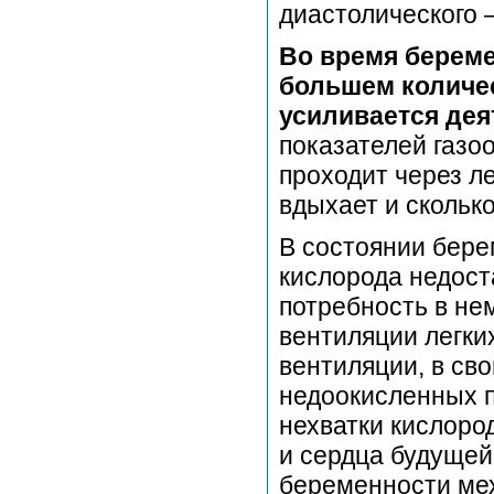
диастолического —
Во время береме
большем количес
усиливается дея
показателей газо
проходит через ле
вдыхает и сколько
В состоянии бере
кислорода недост
потребность в не
вентиляции легких
вентиляции, в св
недоокисленных п
нехватки кислород
и сердца будущей
беременности мех