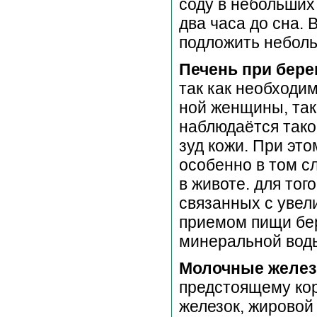
соду в небольших
два часа до сна. 
подложить небол
Печень при бер
так как необходи
ной женщины, так
наблюдаётся тако
зуд кожи. При это
особенно в том с
в животе. для тог
связанных с увел
приемом пищи бе
минеральной воды
Молочные желе
предстоящему кор
железок, жировой