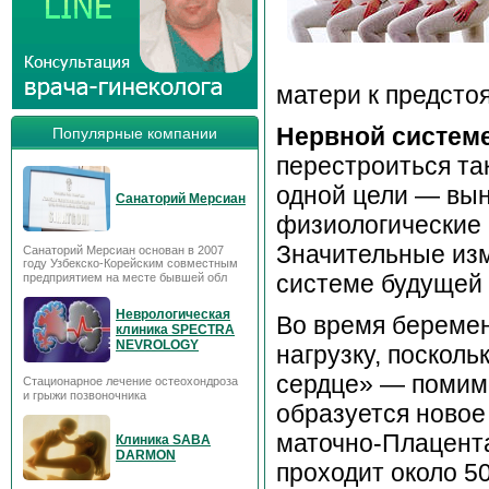
матери к предсто
Нервной систем
Популярные компании
перестроиться та
одной цели — вын
Санаторий Мерсиан
физиологические 
Значительные изм
Санаторий Мерсиан основан в 2007
году Узбекско-Корейским совместным
системе будущей 
предприятием на месте бывшей обл
Неврологическая
Во время береме
клиника SPECTRA
NEVROLOGY
нагрузку, посколь
сердце» — помим
Стационарное лечение остеохондроза
и грыжи позвоночника
образуется новое
маточно-Плацента
Клиника SABA
DARMON
проходит около 5