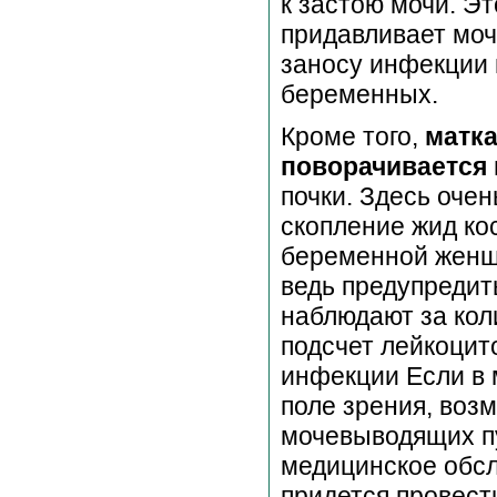
к застою мочи. Эт
придавливает моч
заносу инфекции 
беременных.
Кроме того,
матка
поворачивается
почки. Здесь оче
скопление жид ко
беременной женщи
ведь предупредит
наблюдают за кол
подсчет лейкоцит
инфекции Если в 
поле зрения, воз
мочевыводящих пу
медицинское обсл
придется провест