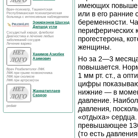
имеющих повышен
Врач-психиатр, Ташкентская
или в его ранние 
Республиканская психиатрическая
больница с интенсивным наблюдением
беременности. Ча
Зокирхонов Шахзод
Дилшод угли
периферических к
Сосудистый хирург, флеболог
Диагностика и лечение любых
прогестерона, ко
заболеваний сосудов
Лечение варико
женщины.
Хакимов Азизбек
Но за 2—3 месяца
Азимович
повышается. Норм
Врач Реабилитолог-ЛФК
ЛФК при грыже позвоночника
1 мм рт. ст., а оп
ЛФК при сколиозе
ЛФК при артрозе(гон
цифры показывают
нижние — в момен
Жаннатиллаев
Сардор
давление. Наибол
pediatr
давления, поскол
«отдыха» сердца
превышающее 130/
(то есть давления