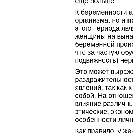
еще больше.
К беременности а
организма, но и
п
этого периода яв
женщины на вынаш
беременной проис
что за частую обу
подвижность) нер
Это может выража
раздражительности
явлений, так как 
собой. На отнош
влияние различны
этические, эконом
особенности личн
Как правило, у ж