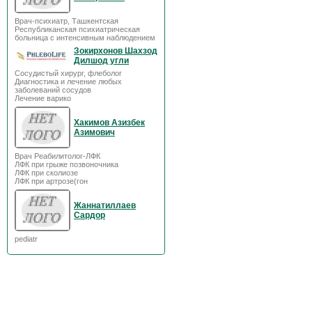
Врач-психиатр, Ташкентская
Республиканская психиатрическая
больница с интенсивным наблюдением
Зокирхонов Шахзод
Дилшод угли
Сосудистый хирург, флеболог
Диагностика и лечение любых
заболеваний сосудов
Лечение варико
Хакимов Азизбек
Азимович
Врач Реабилитолог-ЛФК
ЛФК при грыже позвоночника
ЛФК при сколиозе
ЛФК при артрозе(гон
Жаннатиллаев
Сардор
pediatr