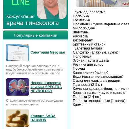
Трусы одноразовые
Носки х./б.
Косметика
Прокладки (лучше марлевые с ва
Мыло жидкое
Шампунь
Популярные компании
Расческа
Дезодорант
Бритвенный станок
Туалетная бумага
Салфетки (влажные, сухие)
Санаторий Мерсиан
Полотенца
Зубная паста и щетка
Резинка для волос
Санаторий Мерсиан основан в 2007
Посуда
году Узбекско-Корейским совместным
Кипятильник (чайник)
предприятием на месте бывшей обл
Вода (чистая негазированная)
Сумка для малыша в роддом
Неврологическая
Памперсы (2-5 кг)
клиника SPECTRA
Комплект одежды: боди, чепчик, н
NEVROLOGY
Конверт на выписку или одеяло
Пеленки (2-4 шт.)
Пеленки одноразовые (1 пачка)
Стационарное лечение остеохондроза
и грыжи позвоночника
Крем.
Клиника SABA
DARMON