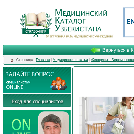
Вернуться в К
Cтраница :
Главная
|
Медицинские статьи
|
Женщины :: Беременнос