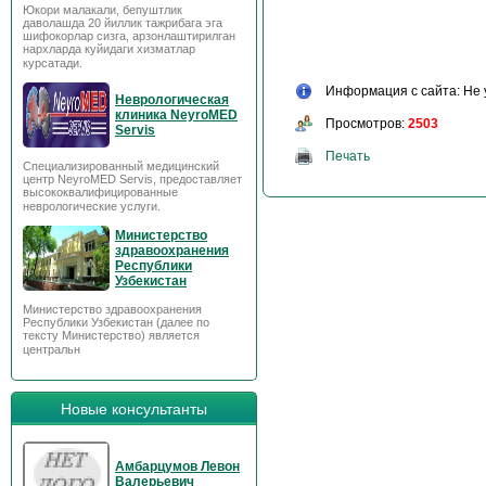
Юкори малакали, бепуштлик
даволашда 20 йиллик тажрибага эга
шифокорлар сизга, арзонлаштирилган
нархларда куйидаги хизматлар
курсатади.
Информация с сайта: Не 
Неврологическая
клиника NeyroMED
Просмотров:
2503
Servis
Печать
Специализированный медицинский
центр NeyroMED Servis, предоставляет
высококвалифицированные
неврологические услуги.
Министерство
здравоохранения
Республики
Узбекистан
Министерство здравоохранения
Республики Узбекистан (далее по
тексту Министерство) является
центральн
Новые консультанты
Амбарцумов Левон
Валерьевич