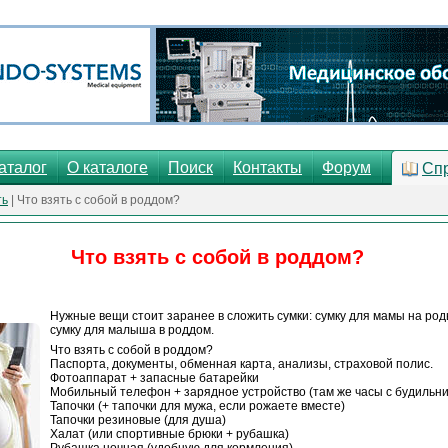
аталог
О каталоге
Поиск
Контакты
Форум
Сп
ть
| Что взять с собой в роддом?
Что взять с собой в роддом?
Нужные вещи стоит заранее в сложить сумки: сумку для мамы на роды
сумку для малыша в роддом.
Что взять с собой в роддом?
Паспорта, документы, обменная карта, анализы, страховой полис.
Фотоаппарат + запасные батарейки
Мобильный телефон + зарядное устройство (там же часы с будильни
Тапочки (+ тапочки для мужа, если рожаете вместе)
Тапочки резиновые (для душа)
Халат (или спортивные брюки + рубашка)
Рубашка ночная (удобную для кормления)