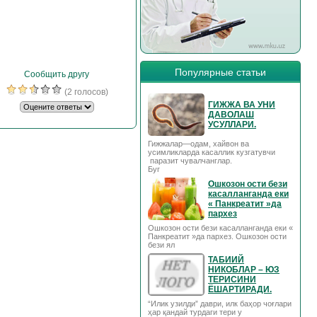
Популярные статьи
Сообщить другу
(2 голосов)
ГИЖЖА ВА УНИ
ДАВОЛАШ
УСУЛЛАРИ.
Гижжалар—одам, хайвон ва
усимликларда касаллик кузгатувчи
паразит чувалчанглар.
Буг
Ошкозон ости бези
касалланганда еки
« Панкреатит »да
пархез
Ошкозон ости бези касалланганда еки «
Панкреатит »да пархез. Ошкозон ости
бези ял
ТАБИИЙ
НИКОБЛАР – ЮЗ
ТЕРИСИНИ
ЁШАРТИРАДИ.
“Илик узилди” даври, илк баҳор чоғлари
ҳар қандай турдаги тери у