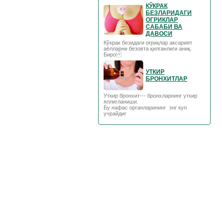
КЎКРАК
БЕЗЛАРИДАГИ
ОГРИКЛАР
САБАБИ ВА
ДАВОСИ
Кўкрак безидаги оғриқлар аксарият
аёлларни безовта қилганлиги аниқ.
Биро
УТКИР
БРОНХИТЛАР
Уткир бронхит--- бронхларнинг уткир
яллигланиши.
Бу нафас органларининг энг куп
учрайдиг