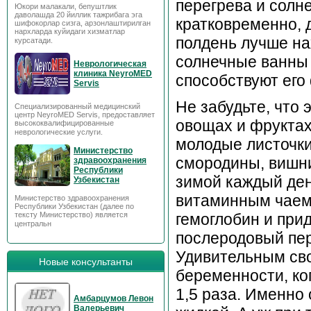
перегрева и солн
Юкори малакали, бепуштлик
даволашда 20 йиллик тажрибага эга
кратковременно, д
шифокорлар сизга, арзонлаштирилган
нархларда куйидаги хизматлар
полдень лучше на
курсатади.
солнечные ванны 
Неврологическая
клиника NeyroMED
способствуют его
Servis
Не забудьте, что
Специализированный медицинский
центр NeyroMED Servis, предоставляет
овощах и фруктах
высококвалифицированные
неврологические услуги.
молодые листочки
Министерство
смородины, вишни
здравоохранения
Республики
зимой каждый де
Узбекистан
витаминным чаем
Министерство здравоохранения
Республики Узбекистан (далее по
гемоглобин и прид
тексту Министерство) является
центральн
послеродовый пер
Удивительным сво
Новые консультанты
беременности, ко
1,5 раза. Именно 
Амбарцумов Левон
Валерьевич