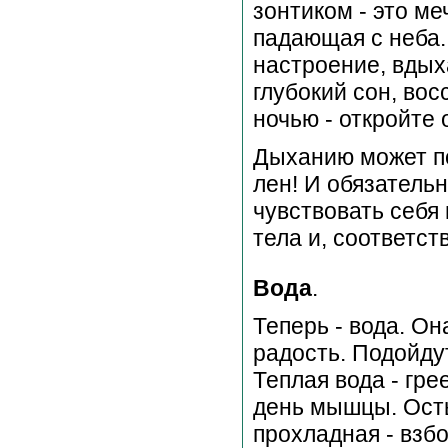
зонтиком - это ме
падающая с неба.
настроение, вдых
глубокий сон, во
ночью - откройте 
Дыханию может по
лен! И обязатель
чувствовать себя
тела и, соответст
Вода
.
Теперь - вода. О
радость. Подойдут
Теплая вода - гре
день мышцы. Осты
прохладная - взбо