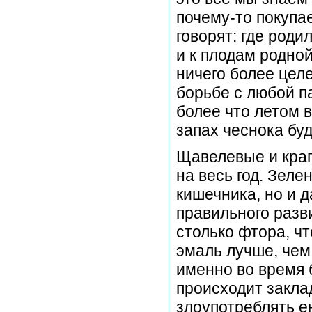
почему-то покупа
говорят: где роди
и к плодам родно
ничего более целе
борьбе с любой п
более что летом 
запах чеснока бу
Щавелевые и крап
на весь год. Зеле
кишечника, но и 
правильного разв
столько фтора, ч
эмаль лучше, чем
именно во время 
происходит закла
злоупотреблять е