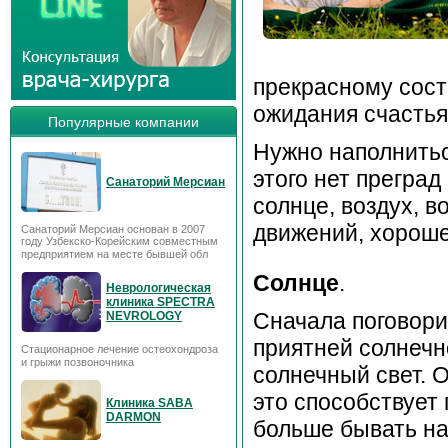
прекрасному сост
ожидания счастья
Популярные компании
Нужно наполнитьс
этого нет преград
Санаторий Мерсиан
солнце, воздух, в
движений, хороше
Санаторий Мерсиан основан в 2007
году Узбекско-Корейским совместным
предприятием на месте бывшей обл
Солнце
.
Неврологическая
клиника SPECTRA
Сначала поговори
NEVROLOGY
приятней солнечн
Стационарное лечение остеохондроза
и грыжи позвоночника
солнечный свет. 
это способствует
Клиника SABA
DARMON
больше бывать на