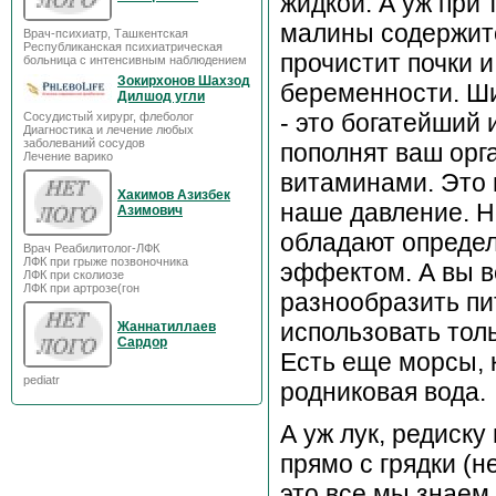
жидкой. А уж при 
малины содержитс
Врач-психиатр, Ташкентская
Республиканская психиатрическая
прочистит почки и
больница с интенсивным наблюдением
Зокирхонов Шахзод
беременности. Ши
Дилшод угли
- это богатейший
Сосудистый хирург, флеболог
Диагностика и лечение любых
заболеваний сосудов
пополнят ваш ор
Лечение варико
витаминами. Это 
Хакимов Азизбек
наше давление. Н
Азимович
обладают опреде
Врач Реабилитолог-ЛФК
ЛФК при грыже позвоночника
эффектом. А вы в
ЛФК при сколиозе
ЛФК при артрозе(гон
разнообразить пи
использовать тол
Жаннатиллаев
Сардор
Есть еще морсы, 
pediatr
родниковая вода.
А уж лук, редиску
прямо с грядки (н
это все мы знаем 