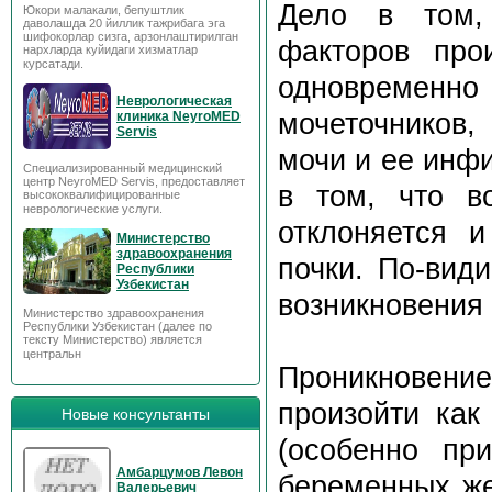
Дело в том,
Юкори малакали, бепуштлик
даволашда 20 йиллик тажрибага эга
шифокорлар сизга, арзонлаштирилган
факторов про
нархларда куйидаги хизматлар
курсатади.
одновременно
Неврологическая
мочеточников,
клиника NeyroMED
Servis
мочи и ее инф
Специализированный медицинский
центр NeyroMED Servis, предоставляет
в том, что в
высококвалифицированные
неврологические услуги.
отклоняется 
Министерство
здравоохранения
почки. По-вид
Республики
Узбекистан
возникновения
Министерство здравоохранения
Республики Узбекистан (далее по
тексту Министерство) является
центральн
Проникновен
произойти как
Новые консультанты
(особенно пр
Амбарцумов Левон
беременных же
Валерьевич