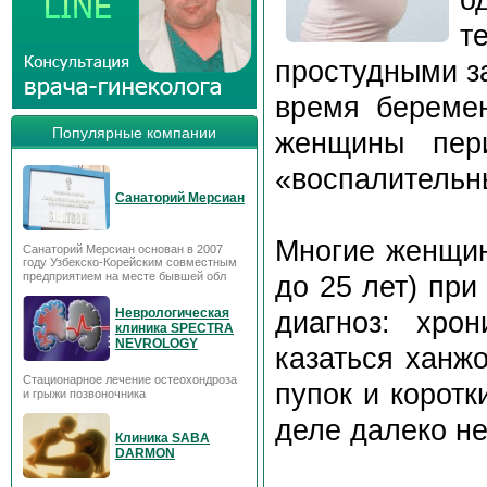
т
простудными з
время беремен
Популярные компании
женщины пери
«воспалительн
Санаторий Мерсиан
Многие женщи
Санаторий Мерсиан основан в 2007
году Узбекско-Корейским совместным
предприятием на месте бывшей обл
до 25 лет) при
Неврологическая
диагноз: хро
клиника SPECTRA
NEVROLOGY
казаться ханж
Стационарное лечение остеохондроза
пупок и коротк
и грыжи позвоночника
деле далеко не
Клиника SABA
DARMON