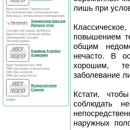
лишь при усло
Врач-психиатр, Ташкентская
Республиканская психиатрическая
больница с интенсивным наблюдением
Зокирхонов Шахзод
Классическо
Дилшод угли
Сосудистый хирург, флеболог
Диагностика и лечение любых
повышением те
заболеваний сосудов
Лечение варико
общим недомо
Хакимов Азизбек
нечасто. В о
Азимович
хорошим, те
Врач Реабилитолог-ЛФК
ЛФК при грыже позвоночника
ЛФК при сколиозе
заболевание л
ЛФК при артрозе(гон
Жаннатиллаев
Сардор
Кстати, чтоб
pediatr
соблюдать не
непосредствен
наружных пол