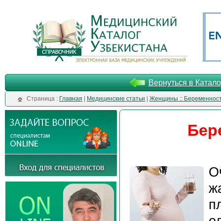
Вернуться в Катало
Cтраница :
Главная
|
Медицинские статьи
|
Женщины :: Беременнос
Бер
О
ж
п
о